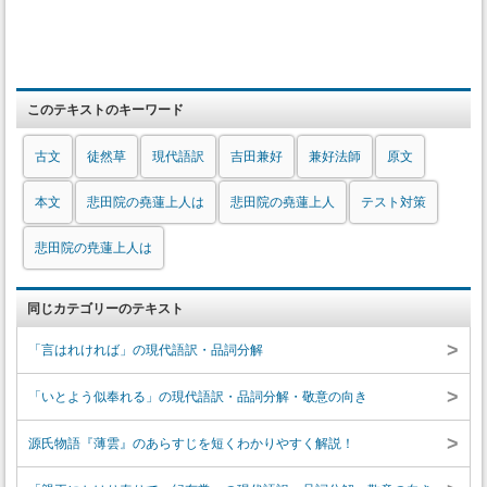
このテキストのキーワード
古文
徒然草
現代語訳
吉田兼好
兼好法師
原文
本文
悲田院の堯蓮上人は
悲田院の堯蓮上人
テスト対策
悲田院の尭蓮上人は
同じカテゴリーのテキスト
>
「言はれければ」の現代語訳・品詞分解
>
「いとよう似奉れる」の現代語訳・品詞分解・敬意の向き
>
源氏物語『薄雲』のあらすじを短くわかりやすく解説！