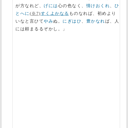
が方なれど、
げには
心の色なく、
情けおくれ
、
ひ
とへに
(※7)
すくよかなる
ものなれば、初めより
いなと言ひて
やみ
ぬ。
にぎはひ
、
豊かなれ
ば、人
には頼まるるぞかし。」