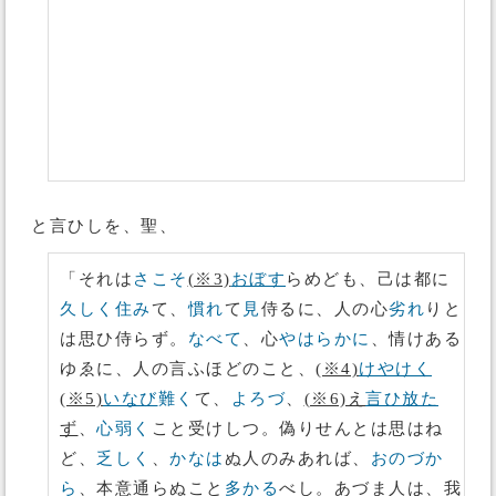
と言ひしを、聖、
「それは
さこそ
(※3)
おぼす
らめども、己は都に
久しく
住み
て、
慣れ
て
見
侍るに、人の心
劣れ
りと
は思ひ侍らず。
なべて
、心
やはらかに
、情けある
ゆゑに、人の言ふほどのこと、
(※4)
けやけく
(※5)
いなび
難く
て、
よろづ
、
(※6)え
言ひ放た
ず
、
心弱く
こと受けしつ。偽りせんとは思はね
ど、
乏しく
、
かなは
ぬ人のみあれば、
おのづか
ら
、本意通らぬこと
多かる
べし。あづま人は、我