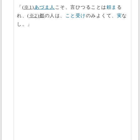
「
(※1)
あづま人
こそ、言ひつることは
頼ま
る
れ、
(※2)都
の人は、
こと受け
のみよくて、
実
な
し。」