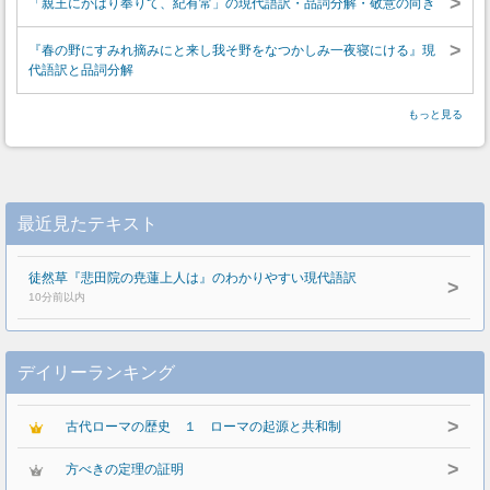
>
「親王にかはり奉りて、紀有常」の現代語訳・品詞分解・敬意の向き
>
『春の野にすみれ摘みにと来し我そ野をなつかしみ一夜寝にける』現
代語訳と品詞分解
もっと見る
最近見たテキスト
徒然草『悲田院の尭蓮上人は』のわかりやすい現代語訳
>
10分前以内
デイリーランキング
>
古代ローマの歴史 １ ローマの起源と共和制
>
方べきの定理の証明