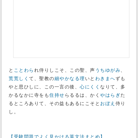
と
ことわら
れ侍りしこそ、この聖、声
うちゆがみ
、
荒荒しく
て、聖教の
細やかなる
理
いと
わきまへ
ずも
やと思ひしに、この一言の後、
心にくく
なりて、多
かるなかに寺をも
住持せ
らるるは、かく
やはらぎ
た
るところありて、その益もあるにこそと
おぼえ
侍り
し。
【受験問題でよく見かける英文法まとめ】