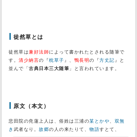
徒然草とは
徒然草は
兼好法師
によって書かれたとされる随筆で
す。
清少納言
の『
枕草子
』、
鴨長明
の『
方丈記
』と
並んで「
古典日本三大随筆
」と言われています。
原文（本文）
悲田院の尭蓮上人は、俗姓は三浦の
某
とかや
、
双無
き
武者なり。
故郷
の人の来たりて、
物語
すとて、