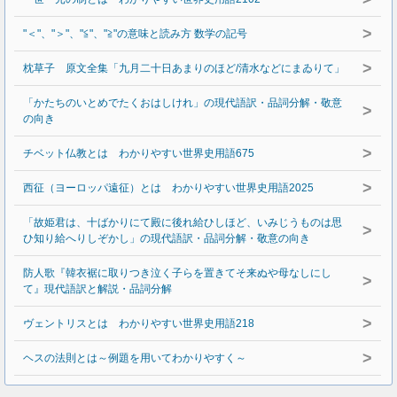
>
"＜"、"＞"、"≦"、"≧"の意味と読み方 数学の記号
>
枕草子 原文全集「九月二十日あまりのほど/清水などにまゐりて」
「かたちのいとめでたくおはしけれ」の現代語訳・品詞分解・敬意
>
の向き
>
チベット仏教とは わかりやすい世界史用語675
>
西征（ヨーロッパ遠征）とは わかりやすい世界史用語2025
「故姫君は、十ばかりにて殿に後れ給ひしほど、いみじうものは思
>
ひ知り給へりしぞかし」の現代語訳・品詞分解・敬意の向き
防人歌『韓衣裾に取りつき泣く子らを置きてそ来ぬや母なしにし
>
て』現代語訳と解説・品詞分解
>
ヴェントリスとは わかりやすい世界史用語218
>
ヘスの法則とは～例題を用いてわかりやすく～