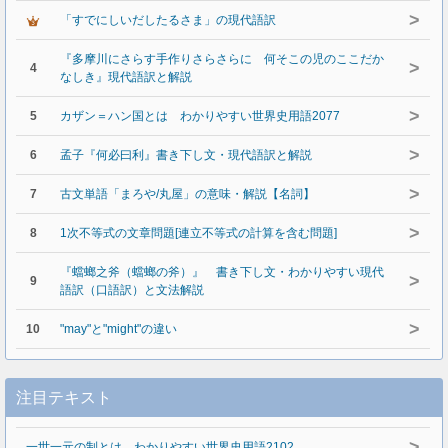
>
「すでにしいだしたるさま」の現代語訳
『多摩川にさらす手作りさらさらに 何そこの児のここだか
>
4
なしき』現代語訳と解説
>
5
カザン＝ハン国とは わかりやすい世界史用語2077
>
6
孟子『何必曰利』書き下し文・現代語訳と解説
>
7
古文単語「まろや/丸屋」の意味・解説【名詞】
>
8
1次不等式の文章問題[連立不等式の計算を含む問題]
『蟷螂之斧（蟷螂の斧）』 書き下し文・わかりやすい現代
>
9
語訳（口語訳）と文法解説
>
10
"may"と"might"の違い
注目テキスト
>
一世一元の制とは わかりやすい世界史用語2102