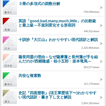
３乗の多項式の因数分解
>
739,048views
英語「good,bad,many,much,little」の比較級
と最上級～不規則変化する形容詞
>
446,811views
十訓抄『大江山』わかりやすい現代語訳と解説
>
2,220,984views
薩長同盟の理由～なぜ薩摩藩と長州藩が手を結
んだのか/西郷隆盛・桂小五郎・坂本竜馬～
>
353,077views
共役な複素数
>
112,175views
史記『四面楚歌』(項王軍壁垓下〜)わかりやす
い現代語訳・書き下し文と解説
>
2,604,182views