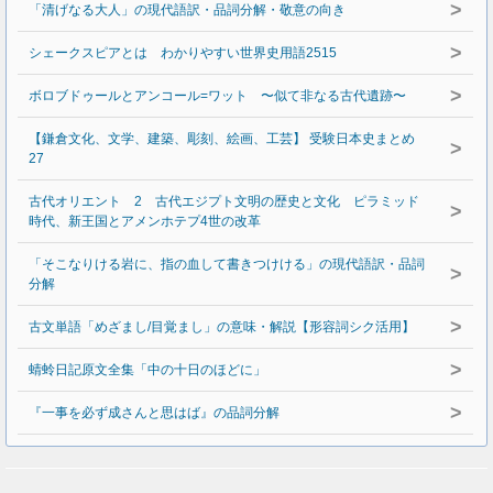
>
「清げなる大人」の現代語訳・品詞分解・敬意の向き
>
シェークスピアとは わかりやすい世界史用語2515
>
ボロブドゥールとアンコール=ワット 〜似て非なる古代遺跡〜
【鎌倉文化、文学、建築、彫刻、絵画、工芸】 受験日本史まとめ
>
27
古代オリエント 2 古代エジプト文明の歴史と文化 ピラミッド
>
時代、新王国とアメンホテプ4世の改革
「そこなりける岩に、指の血して書きつけける」の現代語訳・品詞
>
分解
>
古文単語「めざまし/目覚まし」の意味・解説【形容詞シク活用】
>
蜻蛉日記原文全集「中の十日のほどに」
>
『一事を必ず成さんと思はば』の品詞分解