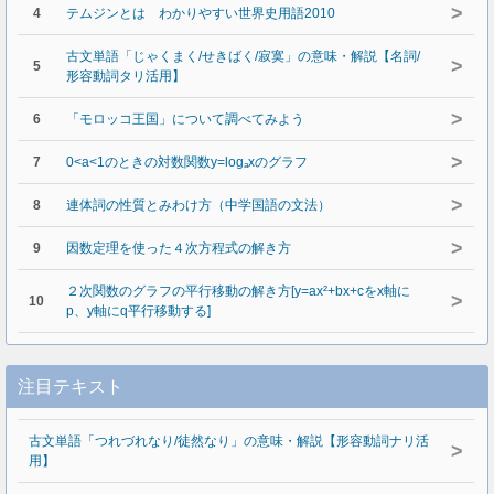
>
4
テムジンとは わかりやすい世界史用語2010
古文単語「じゃくまく/せきばく/寂寞」の意味・解説【名詞/
>
5
形容動詞タリ活用】
>
6
「モロッコ王国」について調べてみよう
>
7
0<a<1のときの対数関数y=logₐxのグラフ
>
8
連体詞の性質とみわけ方（中学国語の文法）
>
9
因数定理を使った４次方程式の解き方
２次関数のグラフの平行移動の解き方[y=ax²+bx+cをx軸に
>
10
p、y軸にq平行移動する]
注目テキスト
古文単語「つれづれなり/徒然なり」の意味・解説【形容動詞ナリ活
>
用】