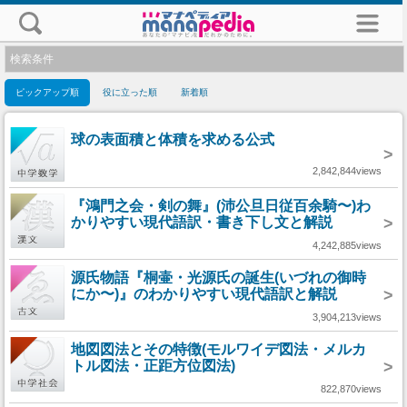
検索条件
ピックアップ順
役に立った順
新着順
球の表面積と体積を求める公式
>
2,842,844views
『鴻門之会・剣の舞』(沛公旦日従百余騎〜)わ
かりやすい現代語訳・書き下し文と解説
>
4,242,885views
源氏物語『桐壷・光源氏の誕生(いづれの御時
にか〜)』のわかりやすい現代語訳と解説
>
3,904,213views
地図図法とその特徴(モルワイデ図法・メルカ
トル図法・正距方位図法)
>
822,870views