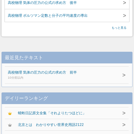
>
高校物理 気体の圧力の公式の求め方 後半
>
高校物理 ボルツマン定数と分子の平均速度の導出
もっと見る
最近見たテキスト
高校物理 気体の圧力の公式の求め方 前半
>
10分前以内
デイリーランキング
>
蜻蛉日記原文全集「それよりたつほどに」
>
北京とは わかりやすい世界史用語2122