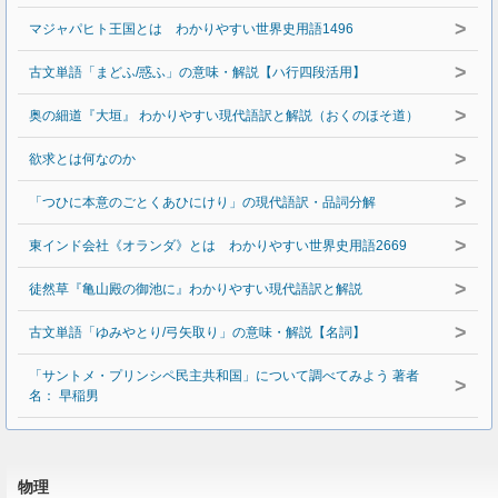
>
マジャパヒト王国とは わかりやすい世界史用語1496
>
古文単語「まどふ/惑ふ」の意味・解説【ハ行四段活用】
>
奥の細道『大垣』 わかりやすい現代語訳と解説（おくのほそ道）
>
欲求とは何なのか
>
「つひに本意のごとくあひにけり」の現代語訳・品詞分解
>
東インド会社《オランダ》とは わかりやすい世界史用語2669
>
徒然草『亀山殿の御池に』わかりやすい現代語訳と解説
>
古文単語「ゆみやとり/弓矢取り」の意味・解説【名詞】
「サントメ・プリンシペ民主共和国」について調べてみよう 著者
>
名： 早稲男
物理