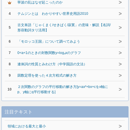
>
寧波の乱はなぜ起こったのか
>
4
テムジンとは わかりやすい世界史用語2010
古文単語「じゃくまく/せきばく/寂寞」の意味・解説【名詞/
>
5
形容動詞タリ活用】
>
6
「モロッコ王国」について調べてみよう
>
7
0<a<1のときの対数関数y=logₐxのグラフ
>
8
連体詞の性質とみわけ方（中学国語の文法）
>
9
因数定理を使った４次方程式の解き方
２次関数のグラフの平行移動の解き方[y=ax²+bx+cをx軸に
>
10
p、y軸にq平行移動する]
注目テキスト
>
領域における最大と最小