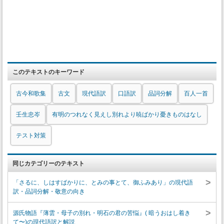
このテキストのキーワード
古今和歌集
古文
現代語訳
口語訳
品詞分解
百人一首
壬生忠岑
有明のつれなく見えし別れより暁ばかり憂きものはなし
テスト対策
同じカテゴリーのテキスト
>
「さるに、しはすばかりに、とみの事とて、御ふみあり」の現代語
訳・品詞分解・敬意の向き
>
源氏物語『薄雲・母子の別れ・明石の君の苦悩』( 暗うおはし着き
て〜)の現代語訳と解説