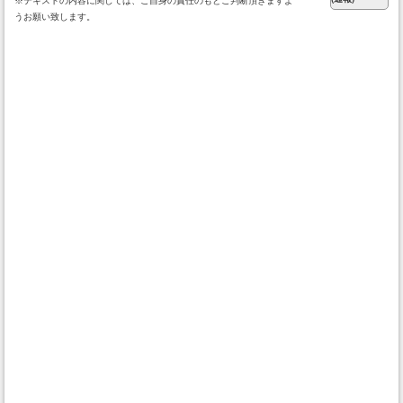
※テキストの内容に関しては、ご自身の責任のもとご判断頂きますよ
うお願い致します。