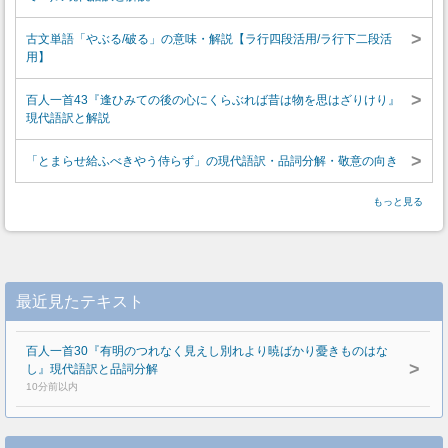
>
古文単語「やぶる/破る」の意味・解説【ラ行四段活用/ラ行下二段活
用】
>
百人一首43『逢ひみての後の心にくらぶれば昔は物を思はざりけり』
現代語訳と解説
>
「とまらせ給ふべきやう侍らず」の現代語訳・品詞分解・敬意の向き
もっと見る
最近見たテキスト
百人一首30『有明のつれなく見えし別れより暁ばかり憂きものはな
>
し』現代語訳と品詞分解
10分前以内