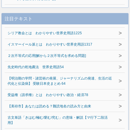
注目テキスト
>
シリア教会とは わかりやすい世界史用語1225
>
イスマーイール派とは わかりやすい世界史用語1317
>
２次不等式の応用[解から２次不等式を求める問題]
>
先史時代の乾地農法 世界史用語54
【明治期の学問・諸芸術の発展、ジャーナリズムの発達、生活の近
>
代化と伝染病】 受験日本史まとめ 64
>
受益権（請求権）とは わかりやすい政治・経済78
>
【美祢市】あなたは読める？難読地名の読み方と由来
古文単語「きはむ/極む/窮む/究む」の意味・解説【マ行下二段活
>
用】