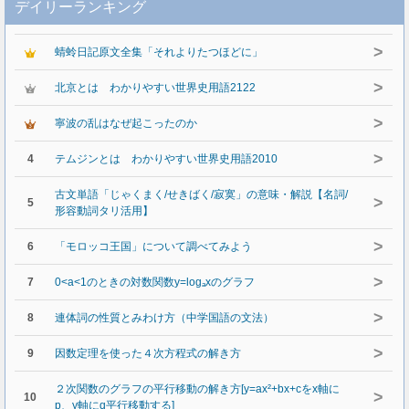
デイリーランキング
>
蜻蛉日記原文全集「それよりたつほどに」
>
北京とは わかりやすい世界史用語2122
>
寧波の乱はなぜ起こったのか
>
4
テムジンとは わかりやすい世界史用語2010
古文単語「じゃくまく/せきばく/寂寞」の意味・解説【名詞/
>
5
形容動詞タリ活用】
>
6
「モロッコ王国」について調べてみよう
>
7
0<a<1のときの対数関数y=logₐxのグラフ
>
8
連体詞の性質とみわけ方（中学国語の文法）
>
9
因数定理を使った４次方程式の解き方
２次関数のグラフの平行移動の解き方[y=ax²+bx+cをx軸に
>
10
p、y軸にq平行移動する]