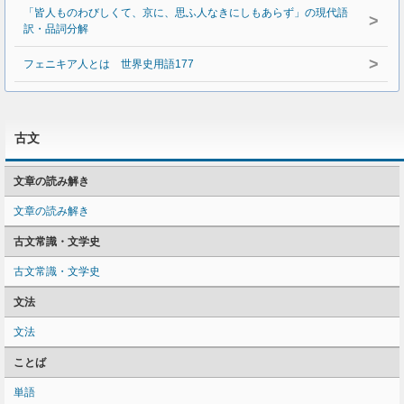
「皆人ものわびしくて、京に、思ふ人なきにしもあらず」の現代語
>
訳・品詞分解
>
フェニキア人とは 世界史用語177
古文
文章の読み解き
文章の読み解き
古文常識・文学史
古文常識・文学史
文法
文法
ことば
単語