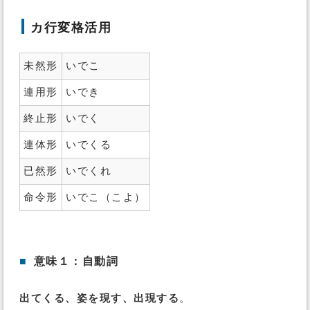
カ行変格活用
未然形
いでこ
連用形
いでき
終止形
いでく
連体形
いでくる
已然形
いでくれ
命令形
いでこ（こよ）
■
意味１：自動詞
出てくる、姿を現す、出現する
。