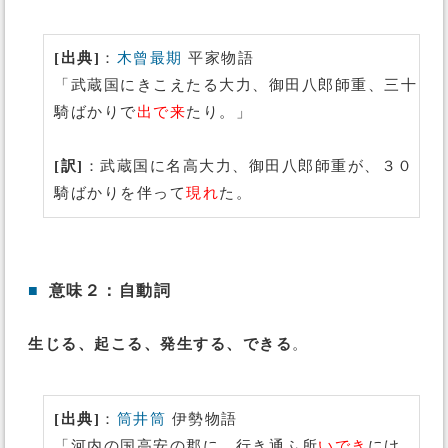
[出典]
：
木曾最期
平家物語
「武蔵国にきこえたる大力、御田八郎師重、三十
騎ばかりで
出で来
たり。」
[訳]
：武蔵国に名高大力、御田八郎師重が、３０
騎ばかりを伴って
現れ
た。
■
意味２：自動詞
生じる、起こる、発生する、できる
。
[出典]
：
筒井筒
伊勢物語
「河内の国高安の郡に、行き通ふ所
いでき
にけ