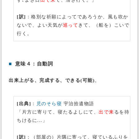
ず､よき日
出で来
て、漕ぎ行く。」
[訳]
：格別な祈願によってであろうか、風も吹か
ないで、よい天気が
巡って
きて、（船を）こいで
行く。
■
意味４：自動詞
出来上がる、完成する、できる(可能)
。
[出典]
：
児のそら寝
宇治拾遺物語
「片方に寄りて、寝たるよしにて、
出で来
るを待
ちけるに...」
[訳]
：（部屋の）片隅に寄って、寝ているふりを