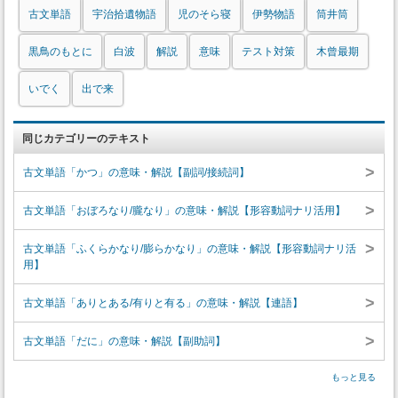
古文単語
宇治拾遺物語
児のそら寝
伊勢物語
筒井筒
黒鳥のもとに
白波
解説
意味
テスト対策
木曾最期
いでく
出で来
同じカテゴリーのテキスト
>
古文単語「かつ」の意味・解説【副詞/接続詞】
>
古文単語「おぼろなり/朧なり」の意味・解説【形容動詞ナリ活用】
>
古文単語「ふくらかなり/膨らかなり」の意味・解説【形容動詞ナリ活
用】
>
古文単語「ありとある/有りと有る」の意味・解説【連語】
>
古文単語「だに」の意味・解説【副助詞】
もっと見る