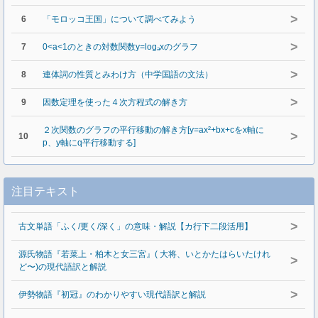
>
6
「モロッコ王国」について調べてみよう
>
7
0<a<1のときの対数関数y=logₐxのグラフ
>
8
連体詞の性質とみわけ方（中学国語の文法）
>
9
因数定理を使った４次方程式の解き方
２次関数のグラフの平行移動の解き方[y=ax²+bx+cをx軸に
>
10
p、y軸にq平行移動する]
注目テキスト
>
古文単語「ふく/更く/深く」の意味・解説【カ行下二段活用】
源氏物語『若菜上・柏木と女三宮』( 大将、いとかたはらいたけれ
>
ど〜)の現代語訳と解説
>
伊勢物語『初冠』のわかりやすい現代語訳と解説