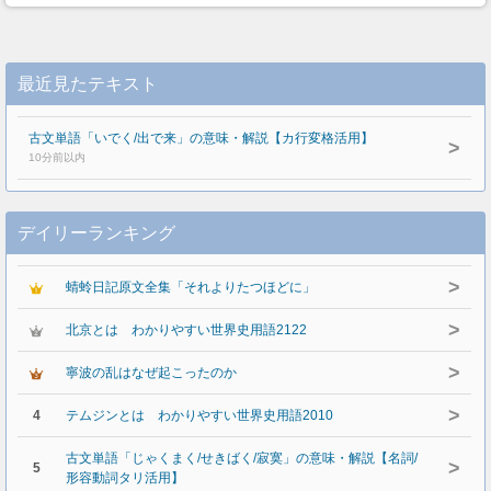
最近見たテキスト
古文単語「いでく/出で来」の意味・解説【カ行変格活用】
>
10分前以内
デイリーランキング
>
蜻蛉日記原文全集「それよりたつほどに」
>
北京とは わかりやすい世界史用語2122
>
寧波の乱はなぜ起こったのか
>
4
テムジンとは わかりやすい世界史用語2010
古文単語「じゃくまく/せきばく/寂寞」の意味・解説【名詞/
>
5
形容動詞タリ活用】