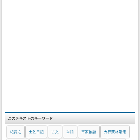
このテキストのキーワード
紀貫之
土佐日記
古文
単語
平家物語
カ行変格活用