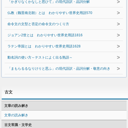
>
「かぎりなくかなしと思ひて」の現代語訳・品詞分解
>
仏教（魏晋南北朝）とは わかりやすい世界史用語570
>
命令文の文型と否定の命令文のつくり方
>
ジョアン2世とは わかりやすい世界史用語1816
>
ラテン帝国とは わかりやすい世界史用語1628
>
動名詞の使い方～テストによく出る熟語～
>
「まもらるるなりけりと思ふ」の現代語訳・品詞分解・敬意の向き
古文
文章の読み解き
文章の読み解き
古文常識・文学史