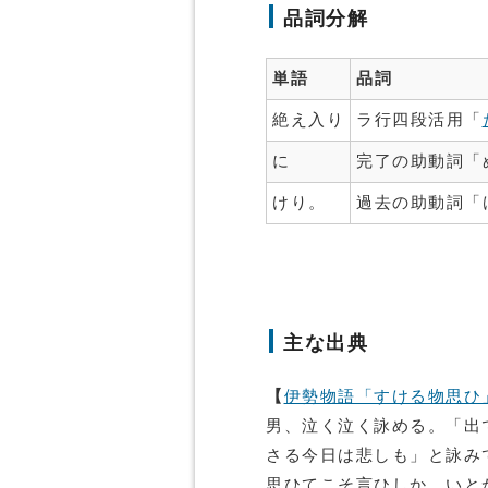
品詞分解
単語
品詞
絶え入り
ラ行四段活用「
に
完了の助動詞「
けり。
過去の助動詞「
主な出典
【
伊勢物語「すける物思ひ
男、泣く泣く詠める。「出
さる今日は悲しも」と詠み
思ひてこそ言ひしか、いと