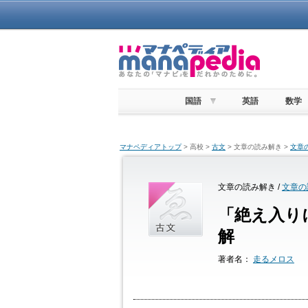
国語
英語
数学
マナペディアトップ
> 高校 >
古文
> 文章の読み解き >
文章
文章の読み解き /
文章の
「絶え入り
解
著者名：
走るメロス