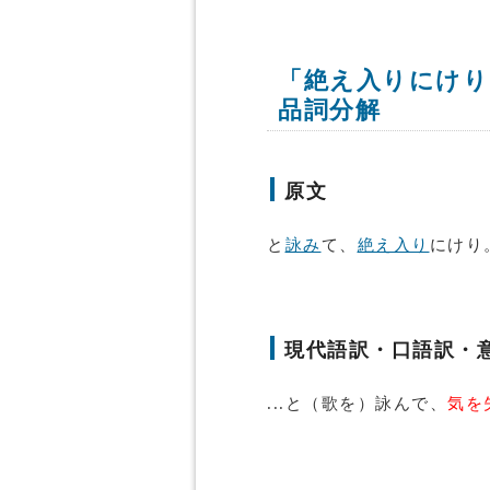
「絶え入りにけり
品詞分解
原文
と
詠み
て、
絶え入り
にけり
現代語訳・口語訳・
...と（歌を）詠んで、
気を