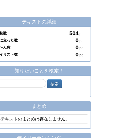
テキストの詳細
504
覧数
pt
0
に立った数
pt
0
〜ん数
pt
0
イリスト数
pt
知りたいことを検索！
まとめ
のテキストのまとめは存在しません。
デイリーランキング