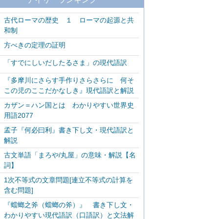
古代ローマの歴史 １ ローマの起源と共
和制
方べきの定理の証明
「すでにしいだしたるさま」の現代語訳
『多摩川にさらす手作りさらさらに 何そ
この児のここだかなしき』現代語訳と解説
カザン＝ハン国とは わかりやすい世界史
用語2077
孟子『何必曰利』書き下し文・現代語訳と
解説
古文単語「まろや/丸屋」の意味・解説【名
詞】
1次不等式の文章問題[連立不等式の計算を
含む問題]
『蟷螂之斧（蟷螂の斧）』 書き下し文・
わかりやすい現代語訳（口語訳）と文法解