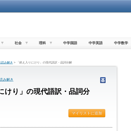
社会
理科
中学国語
中学英語
中学数学
の読み解き
> 「絶え入りにけり」の現代語訳・品詞分解
読み解き
にけり」の現代語訳・品詞分
マイリストに追加