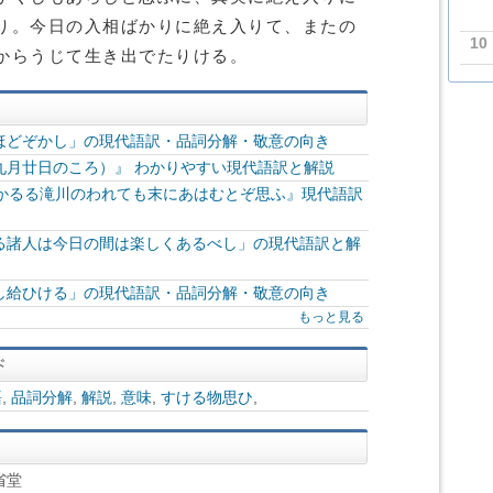
り。今日の入相ばかりに絶え入りて、またの
10
からうじて生き出でたりける。
ほどぞかし」の現代語訳・品詞分解・敬意の向き
九月廿日のころ）』 わかりやすい現代語訳と解説
せかるる滝川のわれても末にあはむとぞ思ふ』現代語訳
る諸人は今日の間は楽しくあるべし」の現代語訳と解
し給ひける」の現代語訳・品詞分解・敬意の向き
もっと見る
語
,
品詞分解
,
解説
,
意味
,
すける物思ひ
,
省堂