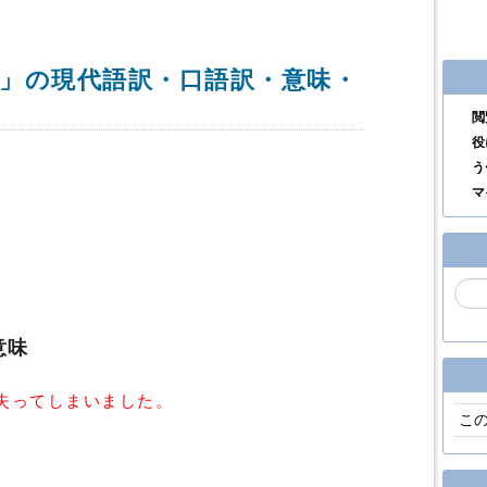
」の現代語訳・口語訳・意味・
閲
役
う
マ
。
意味
失ってしまいました。
こ