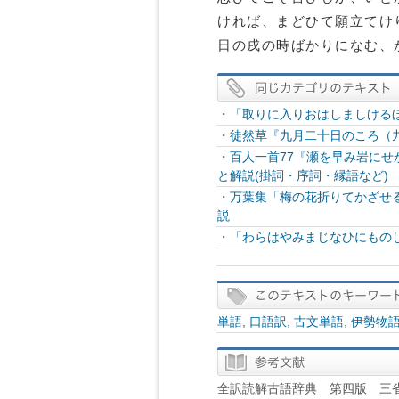
ければ、まどひて願立てけ
日の戌の時ばかりになむ、
・
「取りに入りおはしましける
・
徒然草『九月二十日のころ（
・
百人一首77『瀬を早み岩に
と解説(掛詞・序詞・縁語など)
・
万葉集「梅の花折りてかざせ
説
・
「わらはやみまじなひにもの
単語
,
口語訳
,
古文単語
,
伊勢物
全訳読解古語辞典 第四版 三