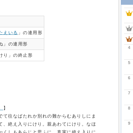
たえいる
」の連用形
ぬ」の連用形
4
けり」の終止形
5
6
7
8
」
】
でて往なばたれか別れの難からむありしにま
9
て、絶え入りにけり。親あわてにけり。なほ
かくしもあらじと思ふに、真実に絶え入りに