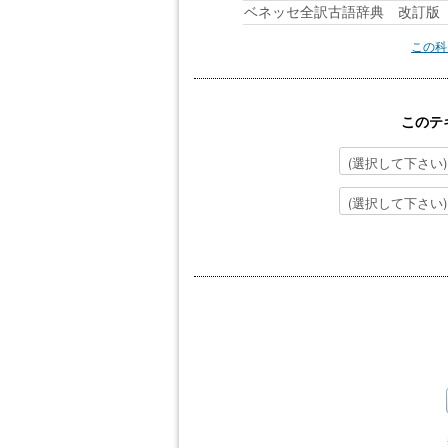
ベネッセ全訳古語辞典 改訂版 B
この科
このテ