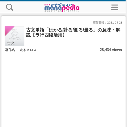
更新日時：
2021-04-23
古文単語「はかる/計る/測る/量る」の意味・解
説【ラ行四段活用】
28,434 views
著作名： 走るメロス