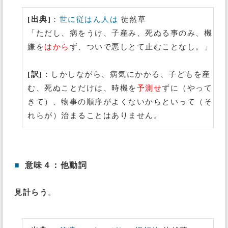
[出典]
：
世に従はん人は
徒然草
「ただし、病をうけ、子産み、死ぬる事のみ、機
嫌を
はから
ず、ついで悪しとて止むことなし。」
[訳]
：しかしながら、病気にかかる、子どもを産
む、死ぬことだけは、時機を
予測せ
ずに（やって
きて）、物事の順序がよくないからといって（そ
れらが）治まることはありません。
■
意味４：他動詞
見計らう
。