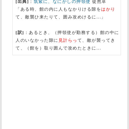
[出典]
：
筑紫に、なにがしの押領使
徒然草
「ある時、館の内に人もなかりける隙を
はかり
て、敵襲ひ来たりて、囲み攻めけるに...」
[訳]
：あるとき、（押領使が勤務する）館の中に
人のいなかった隙に
見計らっ
て、敵が襲ってき
て、（館を）取り囲んで攻めたときに...