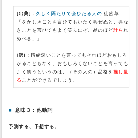
[出典]
：
久しく隔たりて会ひたる人の
徒然草
「をかしきことを言ひてもいたく興ぜぬと、興な
きことを言ひてもよく笑ふにぞ、品のほど
計ら
れ
ぬべき。」
[訳]
：情緒深いことを言ってもそれほどおもしろ
がることもなく、おもしろくないことを言っても
よく笑うというのは、（その人の）品格を
推し量
る
ことができるでしょう。
■
意味３：他動詞
予測する、予想する
。