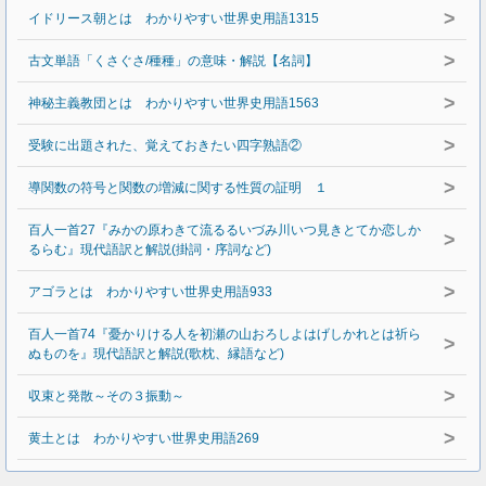
>
イドリース朝とは わかりやすい世界史用語1315
>
古文単語「くさぐさ/種種」の意味・解説【名詞】
>
神秘主義教団とは わかりやすい世界史用語1563
>
受験に出題された、覚えておきたい四字熟語②
>
導関数の符号と関数の増減に関する性質の証明 １
百人一首27『みかの原わきて流るるいづみ川いつ見きとてか恋しか
>
るらむ』現代語訳と解説(掛詞・序詞など)
>
アゴラとは わかりやすい世界史用語933
百人一首74『憂かりける人を初瀬の山おろしよはげしかれとは祈ら
>
ぬものを』現代語訳と解説(歌枕、縁語など)
>
収束と発散～その３振動～
>
黄土とは わかりやすい世界史用語269