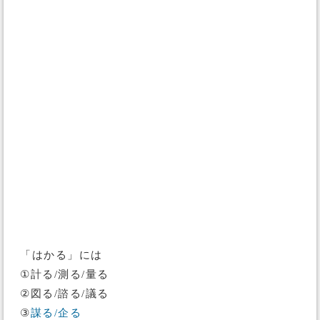
「はかる」には
①計る/測る/量る
②図る/諮る/議る
③
謀る/企る