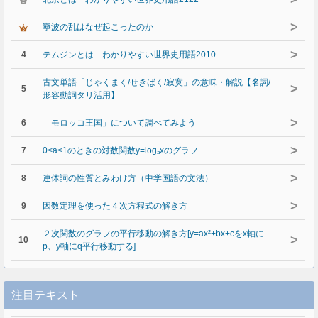
>
寧波の乱はなぜ起こったのか
>
4
テムジンとは わかりやすい世界史用語2010
古文単語「じゃくまく/せきばく/寂寞」の意味・解説【名詞/
>
5
形容動詞タリ活用】
>
6
「モロッコ王国」について調べてみよう
>
7
0<a<1のときの対数関数y=logₐxのグラフ
>
8
連体詞の性質とみわけ方（中学国語の文法）
>
9
因数定理を使った４次方程式の解き方
２次関数のグラフの平行移動の解き方[y=ax²+bx+cをx軸に
>
10
p、y軸にq平行移動する]
注目テキスト