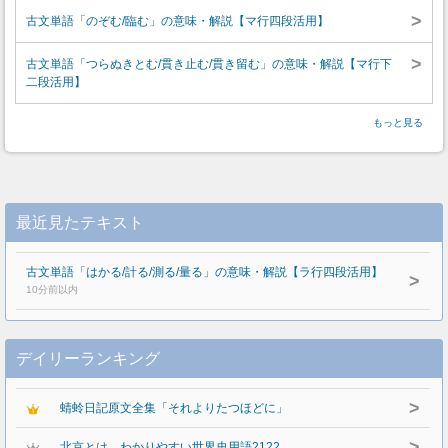
>
古文単語「のぞむ/臨む」の意味・解説【マ行四段活用】
>
古文単語「つらぬきとむ/貫き止む/貫き留む」の意味・解説【マ行下
二段活用】
もっと見る
最近見たテキスト
古文単語「はかる/計る/測る/量る」の意味・解説【ラ行四段活用】
>
10分前以内
デイリーランキング
>
蜻蛉日記原文全集「それよりたつほどに」
>
北京とは わかりやすい世界史用語2122