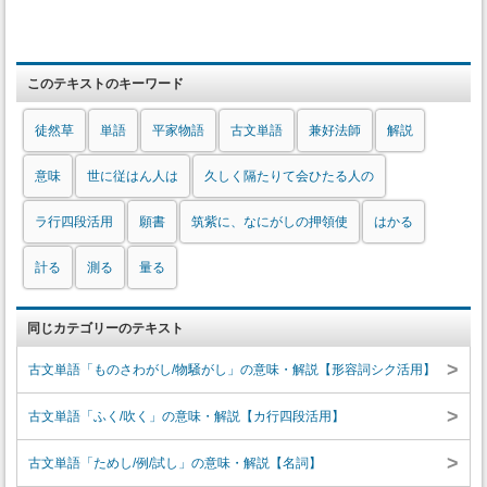
このテキストのキーワード
徒然草
単語
平家物語
古文単語
兼好法師
解説
意味
世に従はん人は
久しく隔たりて会ひたる人の
ラ行四段活用
願書
筑紫に、なにがしの押領使
はかる
計る
測る
量る
同じカテゴリーのテキスト
>
古文単語「ものさわがし/物騒がし」の意味・解説【形容詞シク活用】
>
古文単語「ふく/吹く」の意味・解説【カ行四段活用】
>
古文単語「ためし/例/試し」の意味・解説【名詞】