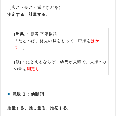
（広さ・長さ・重さなどを）
測定する、計量する
。
[出典]
：願書 平家物語
「たとへば、嬰児の貝をもって、巨海を
はか
り
...」
[訳]
：たとえるならば、幼児が貝殻で、大海の水
の量を
測定し
...
■
意味２：他動詞
推量する、推し量る、推察する
。