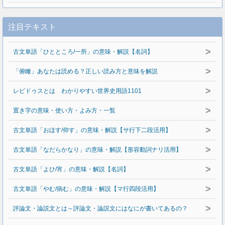
注目テキスト
>
古文単語「ひとところ/一所」の意味・解説【名詞】
>
「俯瞰」あなたは読める？正しい読み方と意味を解説
>
レピドゥスとは わかりやすい世界史用語1101
>
置き字の意味・使い方・よみ方・一覧
>
古文単語「おほす/仰す」の意味・解説【サ行下二段活用】
>
古文単語「なだらかなり」の意味・解説【形容動詞ナリ活用】
>
古文単語「よひ/宵」の意味・解説【名詞】
>
古文単語「やむ/病む」の意味・解説【マ行四段活用】
>
評論文・論説文とは～評論文・論説文にはなにが書いてあるの？