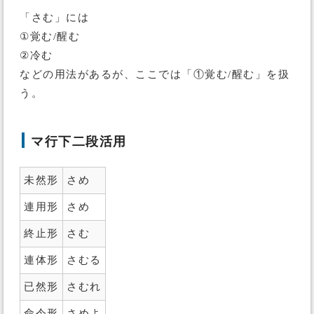
「さむ」には
①覚む/醒む
②冷む
などの用法があるが、ここでは「①覚む/醒む」を扱
う。
マ行下二段活用
未然形
さめ
連用形
さめ
終止形
さむ
連体形
さむる
已然形
さむれ
命令形
さめよ