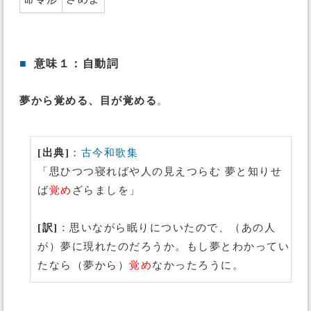
■
意味１：自動詞
夢から覚める、目が覚める
。
[出典]
：
古今和歌集
「思ひつつ寝ればや人の見えつらむ 夢と知りせ
ば
覚め
ざらましを」
[訳]
：思いながら眠りについたので、（あの人
が）夢に現れたのだろうか。もし夢とわかってい
たなら（夢から）
覚め
なかったろうに。