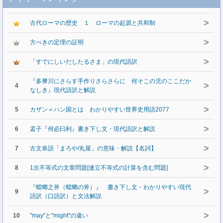
>
古代ローマの歴史 １ ローマの起源と共和制
>
方べきの定理の証明
>
「すでにしいだしたるさま」の現代語訳
『多摩川にさらす手作りさらさらに 何そこの児のここだか
>
4
なしき』現代語訳と解説
>
5
カザン＝ハン国とは わかりやすい世界史用語2077
>
6
孟子『何必曰利』書き下し文・現代語訳と解説
>
7
古文単語「まろや/丸屋」の意味・解説【名詞】
>
8
1次不等式の文章問題[連立不等式の計算を含む問題]
『蟷螂之斧（蟷螂の斧）』 書き下し文・わかりやすい現代
>
9
語訳（口語訳）と文法解説
>
10
"may"と"might"の違い