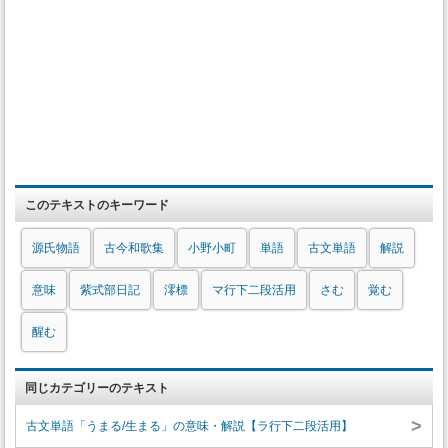
このテキストのキーワード
源氏物語
古今和歌集
小野小町
単語
古文単語
解説
意味
紫式部日記
澪標
マ行下二段活用
さむ
覚む
醒む
同じカテゴリーのテキスト
>
古文単語「うまる/生まる」の意味・解説【ラ行下二段活用】