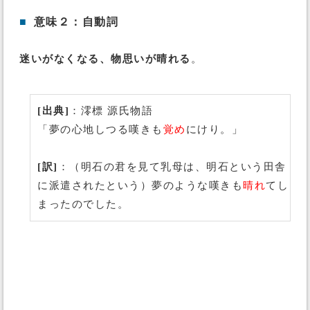
■
意味２：自動詞
迷いがなくなる、物思いが晴れる
。
[出典]
：澪標 源氏物語
「夢の心地しつる嘆きも
覚め
にけり。」
[訳]
：（明石の君を見て乳母は、明石という田舎
に派遣されたという）夢のような嘆きも
晴れ
てし
まったのでした。