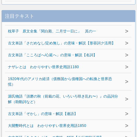
注目テキスト
>
枕草子 原文全集「関白殿、二月廿一日に」 其の一
>
古文単語「さだめなし/定め無し」の意味・解説【形容詞ク活用】
>
古文単語「こころばへ/心延へ」の意味・解説【名詞】
>
ナザレとは わかりやすい世界史用語1180
1920年代のアメリカ経済（債務国から債権国への転換と世界恐
>
慌）
源氏物語『須磨の秋（前栽の花、いろいろ咲き乱れ〜）』の品詞分
>
解（助動詞など）
>
古文単語「ぞかし」の意味・解説【連語】
>
大開墾時代とは わかりやすい世界史用語1850