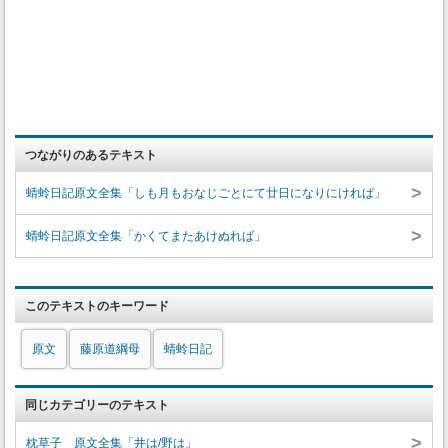
つながりのあるテキスト
>
蜻蛉日記原文全集「しも月もおなじごとにて廿日になりにければ」
>
蜻蛉日記原文全集「かくてまたあけぬれば」
このテキストのキーワード
原文
藤原道綱母
蜻蛉日記
同じカテゴリーのテキスト
>
枕草子 原文全集「井は/野は」