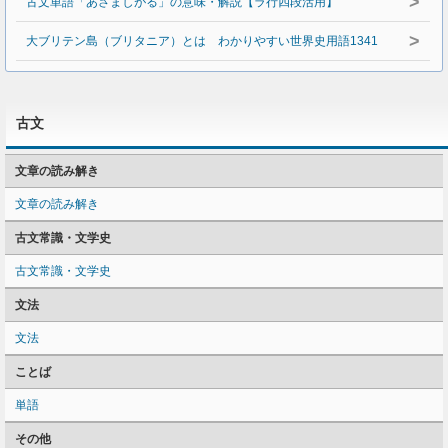
>
古文単語「あさましがる」の意味・解説【ラ行四段活用】
>
大ブリテン島（ブリタニア）とは わかりやすい世界史用語1341
古文
文章の読み解き
文章の読み解き
古文常識・文学史
古文常識・文学史
文法
文法
ことば
単語
その他