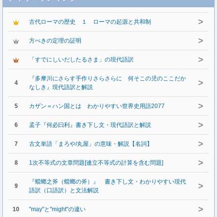
>
古代ローマの歴史 １ ローマの起源と共和制
>
方べきの定理の証明
>
「すでにしいだしたるさま」の現代語訳
『多摩川にさらす手作りさらさらに 何そこの児のここだか
>
4
なしき』現代語訳と解説
>
5
カザン＝ハン国とは わかりやすい世界史用語2077
>
6
孟子『何必曰利』書き下し文・現代語訳と解説
>
7
古文単語「まろや/丸屋」の意味・解説【名詞】
>
8
1次不等式の文章問題[連立不等式の計算を含む問題]
『蟷螂之斧（蟷螂の斧）』 書き下し文・わかりやすい現代
>
9
語訳（口語訳）と文法解説
>
10
"may"と"might"の違い