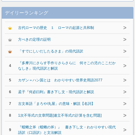
デイリーランキング
>
古代ローマの歴史 １ ローマの起源と共和制
>
方べきの定理の証明
>
「すでにしいだしたるさま」の現代語訳
『多摩川にさらす手作りさらさらに 何そこの児のここだか
>
4
なしき』現代語訳と解説
>
5
カザン＝ハン国とは わかりやすい世界史用語2077
>
6
孟子『何必曰利』書き下し文・現代語訳と解説
>
7
古文単語「まろや/丸屋」の意味・解説【名詞】
>
8
1次不等式の文章問題[連立不等式の計算を含む問題]
『蟷螂之斧（蟷螂の斧）』 書き下し文・わかりやすい現代
>
9
語訳（口語訳）と文法解説