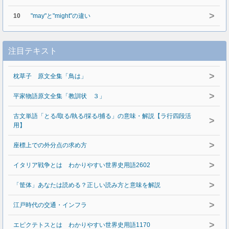
>
10
"may"と"might"の違い
注目テキスト
>
枕草子 原文全集「鳥は」
>
平家物語原文全集「教訓状 ３」
古文単語「とる/取る/執る/採る/捕る」の意味・解説【ラ行四段活
>
用】
>
座標上での外分点の求め方
>
イタリア戦争とは わかりやすい世界史用語2602
>
「筐体」あなたは読める？正しい読み方と意味を解説
>
江戸時代の交通・インフラ
>
エピクテトスとは わかりやすい世界史用語1170