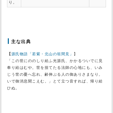
り。
主な出典
【
源氏物語「若紫・北山の垣間見」
】
「この世にののしり給ふ光源氏、かかるついでに見
奉り給はむや。世を捨てたる法師の心地にも、いみ
じう世の憂へ忘れ、齢伸ぶる人の御ありさまなり。
いで御消息聞こえむ。」とて立つ音すれば、帰り給
ひぬ。