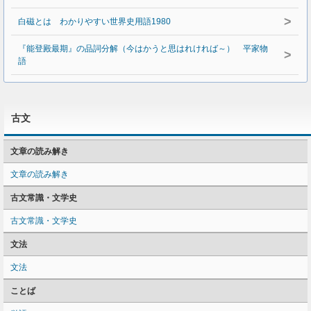
>
白磁とは わかりやすい世界史用語1980
『能登殿最期』の品詞分解（今はかうと思はれければ～） 平家物
>
語
古文
文章の読み解き
文章の読み解き
古文常識・文学史
古文常識・文学史
文法
文法
ことば