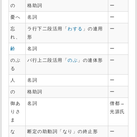
の
格助詞
ー
憂へ
名詞
ー
忘
ラ行下二段活用「
わする
」の連用
ー
れ、
形
齢
名詞
ー
のぶ
バ行上二段活用「
のぶ
」の連体形
ー
る
人
名詞
ー
の
格助詞
ー
御あ
名詞
僧都→
りさ
光源氏
ま
な
断定の助動詞「なり」の終止形
ー