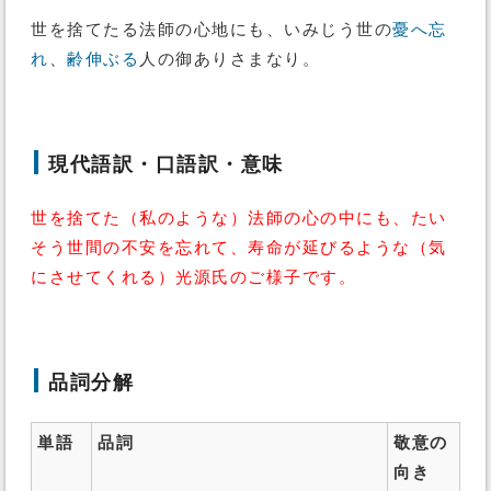
世を捨てたる法師の心地にも、いみじう世の
憂へ
忘
れ
、
齢
伸ぶる
人の御ありさまなり。
現代語訳・口語訳・意味
世を捨てた（私のような）法師の心の中にも、たい
そう世間の不安を忘れて、寿命が延びるような（気
にさせてくれる）光源氏のご様子です。
品詞分解
単語
品詞
敬意の
向き