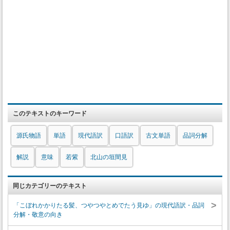
このテキストのキーワード
源氏物語
単語
現代語訳
口語訳
古文単語
品詞分解
解説
意味
若紫
北山の垣間見
同じカテゴリーのテキスト
>
「こぼれかかりたる髪、つやつやとめでたう見ゆ」の現代語訳・品詞
分解・敬意の向き