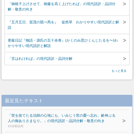
>
「御格子上げさせて、御簾を高く上げたれば」の現代語訳・品詞分
解・敬意の向き
>
『五月五日、賀茂の競べ馬を』 徒然草 わかりやすい現代語訳と解
説
>
更級日記『物語・源氏の五十余巻』(かくのみ思ひくんじたるを〜)わ
かりやすい現代語訳と解説
>
「言はれければ」の現代語訳・品詞分解
もっと見る
最近見たテキスト
「世を捨てたる法師の心地にも、いみじう世の憂へ忘れ、齢伸ぶる
>
人の御ありさまなり。」の現代語訳・品詞分解・敬意の向き
10分前以内