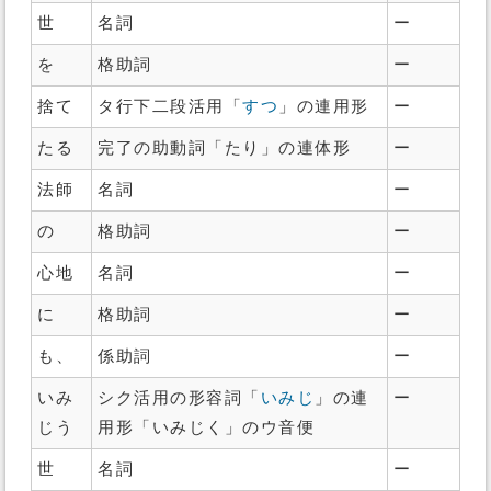
世
名詞
ー
を
格助詞
ー
捨て
タ行下二段活用「
すつ
」の連用形
ー
たる
完了の助動詞「たり」の連体形
ー
法師
名詞
ー
の
格助詞
ー
心地
名詞
ー
に
格助詞
ー
も、
係助詞
ー
いみ
シク活用の形容詞「
いみじ
」の連
ー
じう
用形「いみじく」のウ音便
世
名詞
ー