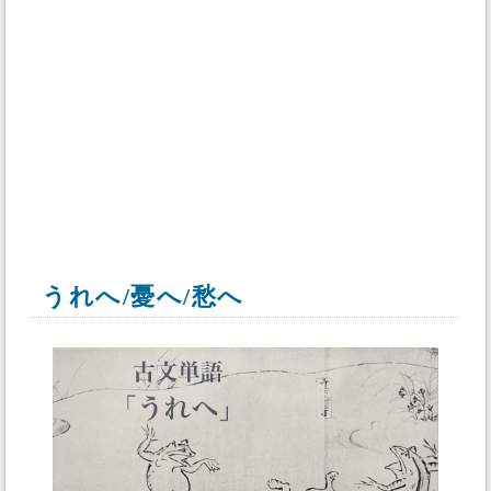
うれへ/憂へ/愁へ