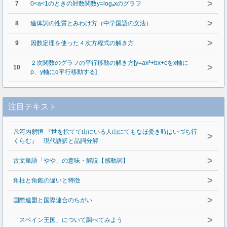
>
7
0<a<1のときの対数関数y=logₐxのグラフ
>
8
連体詞の性質とみわけ方（中学国語の文法）
>
9
因数定理を使った４次方程式の解き方
２次関数のグラフの平行移動の解き方[y=ax²+bx+cをx軸に
>
10
p、y軸にq平行移動する]
注目テキスト
凡河内躬恒 『世を捨てて山にいる人山にてもなほ憂き時はいづち行
>
くらむ』 現代語訳と品詞分解
>
古文単語「やや」の意味・解説【感動詞】
>
角柱と角錐の違いと特徴
>
国際連盟と国際連合のちがい
>
「スペイン王国」について調べてみよう