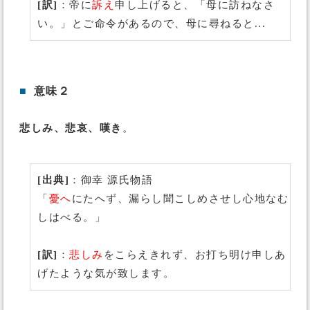
[訳]
：帝に
訴え
申し上げると、「母に訪ねなさ
い。」とご命令があるので、母に尋ねると...
■
意味２
悲しみ、悲哀、嘆き
。
[出典]
：御幸 源氏物語
「
憂へ
にたへず、漏らし聞こしめさせし心地なむ
しはべる。」
[訳]
：
悲しみ
をこらえきれず、お打ち明け申しあ
げたような気が致します。