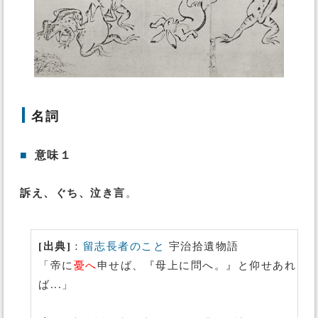
名詞
■
意味１
訴え、ぐち、泣き言
。
[出典]
：
留志長者のこと
宇治拾遺物語
「帝に
憂へ
申せば、『母上に問へ。』と仰せあれ
ば...」