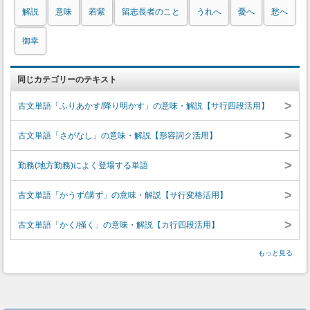
解説
意味
若紫
留志長者のこと
うれへ
憂へ
愁へ
御幸
同じカテゴリーのテキスト
>
古文単語「ふりあかす/降り明かす」の意味・解説【サ行四段活用】
>
古文単語「さがなし」の意味・解説【形容詞ク活用】
>
勤務(地方勤務)によく登場する単語
>
古文単語「かうず/講ず」の意味・解説【サ行変格活用】
>
古文単語「かく/掻く」の意味・解説【カ行四段活用】
もっと見る