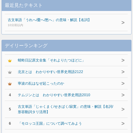
最近見たテキスト
古文単語「うれへ/憂へ/愁へ」の意味・解説【名詞】
>
10分前以内
デイリーランキング
>
蜻蛉日記原文全集「それよりたつほどに」
>
北京とは わかりやすい世界史用語2122
>
寧波の乱はなぜ起こったのか
>
4
テムジンとは わかりやすい世界史用語2010
古文単語「じゃくまく/せきばく/寂寞」の意味・解説【名詞/
>
5
形容動詞タリ活用】
>
6
「モロッコ王国」について調べてみよう