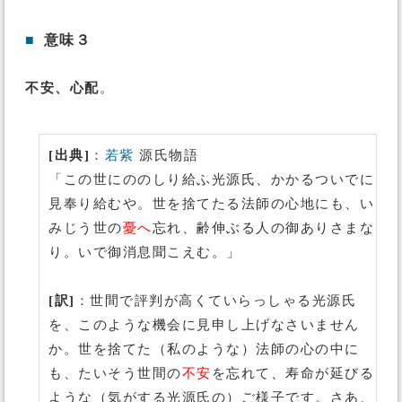
■
意味３
不安、心配
。
[出典]
：
若紫
源氏物語
「この世にののしり給ふ光源氏、かかるついでに
見奉り給むや。世を捨てたる法師の心地にも、い
みじう世の
憂へ
忘れ、齢伸ぶる人の御ありさまな
り。いで御消息聞こえむ。」
[訳]
：世間で評判が高くていらっしゃる光源氏
を、このような機会に見申し上げなさいません
か。世を捨てた（私のような）法師の心の中に
も、たいそう世間の
不安
を忘れて、寿命が延びる
ような（気がする光源氏の）ご様子です。さあ、