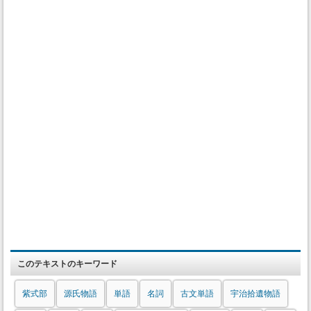
このテキストのキーワード
紫式部
源氏物語
単語
名詞
古文単語
宇治拾遺物語