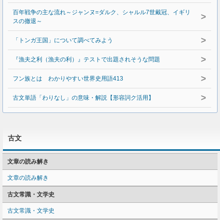
百年戦争の主な流れ～ジャンヌ=ダルク、シャルル7世戴冠、イギリ
>
スの撤退～
>
「トンガ王国」について調べてみよう
>
『漁夫之利（漁夫の利）』テストで出題されそうな問題
>
フン族とは わかりやすい世界史用語413
>
古文単語「わりなし」の意味・解説【形容詞ク活用】
古文
文章の読み解き
文章の読み解き
古文常識・文学史
古文常識・文学史