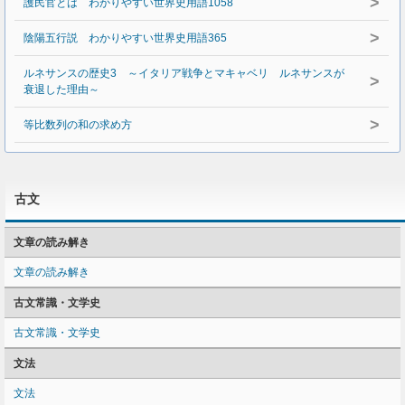
>
護民官とは わかりやすい世界史用語1058
>
陰陽五行説 わかりやすい世界史用語365
ルネサンスの歴史3 ～イタリア戦争とマキャベリ ルネサンスが
>
衰退した理由～
>
等比数列の和の求め方
古文
文章の読み解き
文章の読み解き
古文常識・文学史
古文常識・文学史
文法
文法