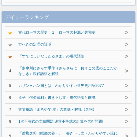
デイリーランキング
>
古代ローマの歴史 １ ローマの起源と共和制
>
方べきの定理の証明
>
「すでにしいだしたるさま」の現代語訳
『多摩川にさらす手作りさらさらに 何そこの児のここだか
>
4
なしき』現代語訳と解説
>
5
カザン＝ハン国とは わかりやすい世界史用語2077
>
6
孟子『何必曰利』書き下し文・現代語訳と解説
>
7
古文単語「まろや/丸屋」の意味・解説【名詞】
>
8
1次不等式の文章問題[連立不等式の計算を含む問題]
『蟷螂之斧（蟷螂の斧）』 書き下し文・わかりやすい現代
>
9