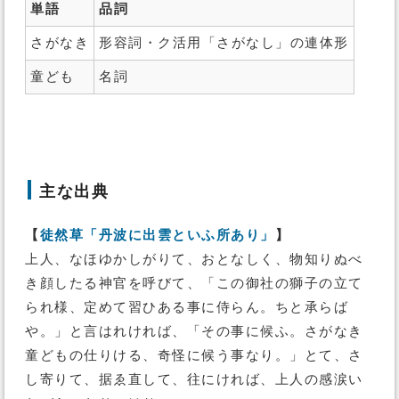
単語
品詞
さがなき
形容詞・ク活用「さがなし」の連体形
童ども
名詞
主な出典
【
徒然草「丹波に出雲といふ所あり」
】
上人、なほゆかしがりて、おとなしく、物知りぬべ
き顔したる神官を呼びて、「この御社の獅子の立て
られ様、定めて習ひある事に侍らん。ちと承らば
や。」と言はれければ、「その事に候ふ。さがなき
童どもの仕りける、奇怪に候う事なり。」とて、さ
し寄りて、据ゑ直して、往にければ、上人の感涙い