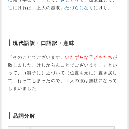
に
候う事なり。」とて、
さし寄り
て、据ゑ直して、
往に
ければ、上人の感涙
いたづらになり
にけり。
現代語訳・口語訳・意味
「そのことでございます。
いたずらな子どもたち
が
致しました、けしからんことでございます。」とい
って、（獅子に）近づいて（位置を元に）置き戻し
て、行ってしまったので、上人の涙は無駄になって
しまいました
品詞分解