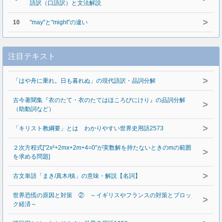
語訳（口語訳）と文法解説
>
10
"may"と"might"の違い
注目テキスト
>
「はや舟に乗れ。日も暮れぬ」の現代語訳・品詞分解
古今著聞集『衣のたて・衣のたてはほころびにけり』の品詞分解
>
（助動詞など）
>
「キリスト教綱要」とは わかりやすい世界史用語2573
２次方程式["2x²+2mx+2m+4=0"が実数解を持たないときのmの範囲
>
を求める問題]
>
古文単語「まき/真木/槙」の意味・解説【名詞】
世界恐慌の原因と対策 ② ～イギリスやフランスの対策とブロッ
>
ク経済～