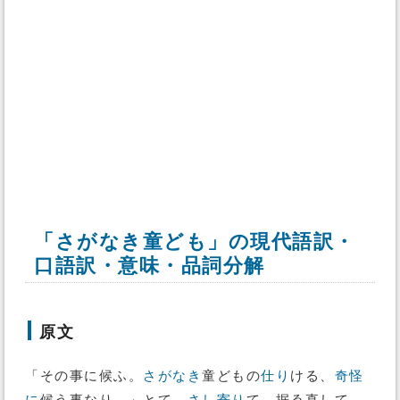
「さがなき童ども」の現代語訳・
口語訳・意味・品詞分解
原文
「その事に候ふ。
さがなき
童どもの
仕り
ける、
奇怪