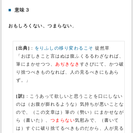
■
意味３
おもしろくない、つまらない
。
[出典]
：
をりふしの移り変わるこそ
徒然草
「おぼしきこと言はぬは腹ふくるるわざなれば、
筆にまかせつつ、
あぢきなき
すさびにて、かつ破
り捨つべきものなれば、人の見るべきにもあら
ず。」
[訳]
：こうあって欲しいと思うことを口にしない
のは（お腹が膨れるような）気持ちが悪いことな
ので、（この文章は）筆の（勢い）にまかせなが
ら（書いた）、
つまらない
気慰みで、（書いて
は）すぐに破り捨てるべきものだから、人が見る