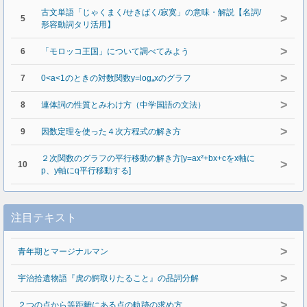
古文単語「じゃくまく/せきばく/寂寞」の意味・解説【名詞/
>
5
形容動詞タリ活用】
>
6
「モロッコ王国」について調べてみよう
>
7
0<a<1のときの対数関数y=logₐxのグラフ
>
8
連体詞の性質とみわけ方（中学国語の文法）
>
9
因数定理を使った４次方程式の解き方
２次関数のグラフの平行移動の解き方[y=ax²+bx+cをx軸に
>
10
p、y軸にq平行移動する]
注目テキスト
>
青年期とマージナルマン
>
宇治拾遺物語『虎の鰐取りたること』の品詞分解
>
２つの点から等距離にある点の軌跡の求め方