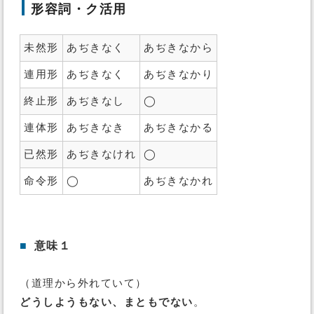
形容詞・ク活用
未然形
あぢきなく
あぢきなから
連用形
あぢきなく
あぢきなかり
終止形
あぢきなし
◯
連体形
あぢきなき
あぢきなかる
已然形
あぢきなけれ
◯
命令形
◯
あぢきなかれ
■
意味１
（道理から外れていて）
どうしようもない、まともでない
。