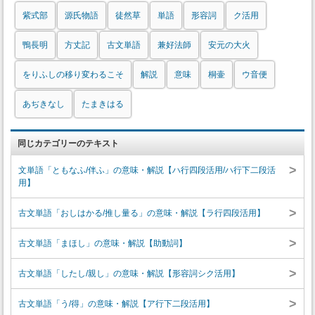
紫式部
源氏物語
徒然草
単語
形容詞
ク活用
鴨長明
方丈記
古文単語
兼好法師
安元の大火
をりふしの移り変わるこそ
解説
意味
桐壷
ウ音便
あぢきなし
たまきはる
同じカテゴリーのテキスト
>
文単語「ともなふ/伴ふ」の意味・解説【ハ行四段活用/ハ行下二段活
用】
>
古文単語「おしはかる/推し量る」の意味・解説【ラ行四段活用】
>
古文単語「まほし」の意味・解説【助動詞】
>
古文単語「したし/親し」の意味・解説【形容詞シク活用】
>
古文単語「う/得」の意味・解説【ア行下二段活用】