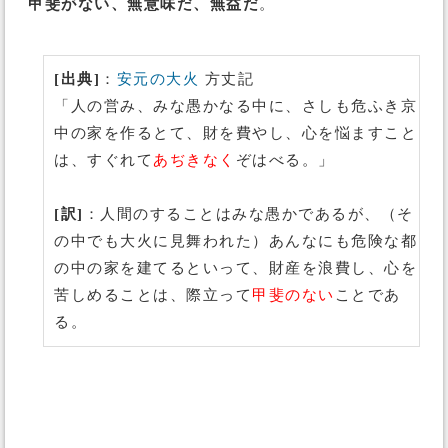
甲斐がない、無意味だ、無益だ
。
[出典]
：
安元の大火
方丈記
「人の営み、みな愚かなる中に、さしも危ふき京
中の家を作るとて、財を費やし、心を悩ますこと
は、すぐれて
あぢきなく
ぞはべる。」
[訳]
：人間のすることはみな愚かであるが、（そ
の中でも大火に見舞われた）あんなにも危険な都
の中の家を建てるといって、財産を浪費し、心を
苦しめることは、際立って
甲斐のない
ことであ
る。