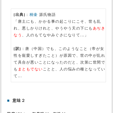
[出典]
：
桐壷
源氏物語
「唐土にも、かかる事の起こりにこそ、世も乱
れ、悪しかりけれと、やうやう天の下にも
あぢき
なう
、人のもてなやみぐさになりて...」
[訳]
：唐（中国）でも、このようなこと（帝が女
性を寵愛しすぎたこと）が原因で、世の中が乱れ
て具合が悪いことになったのだと、次第に世間で
も
まともでない
ことと、人の悩みの種となってい
て...
■
意味２