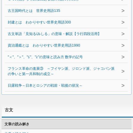
>
古王国時代とは 世界史用語135
>
封建とは わかりやすい世界史用語300
>
古文単語「見知る/みしる」の意味・解説【ラ行四段活用】
>
資治通鑑とは わかりやすい世界史用語1990
>
"＜"、"＞"、"≦"、"≧"の意味と読み方 数学の記号
フランス革命の進展③ ～フイヤン派、ジロンド派、ジャコバン派
>
の争いと第一共和制の成立～
>
日露戦争～日本とロシアの戦前・戦後の状況～
古文
文章の読み解き