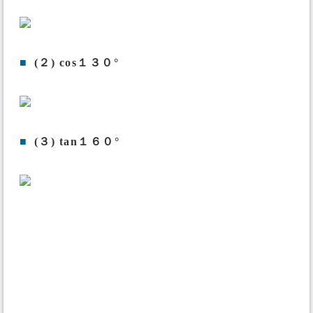
■
(２) cos１３０°
■
(３) tan１６０°