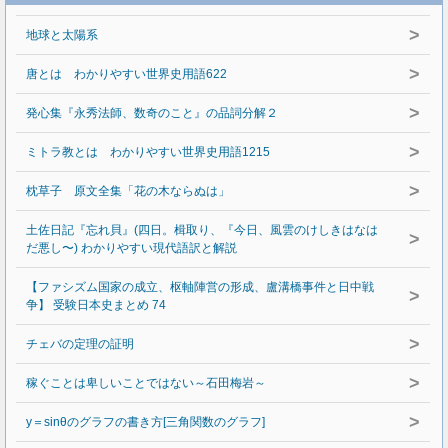
>
地球と太陽系
>
唐とは わかりやすい世界史用語622
>
発心集『永秀法師、数奇のこと』の品詞分解２
>
ミトラ教とは わかりやすい世界史用語1215
>
枕草子 原文全集「花の木ならぬは」
土佐日記『忘れ貝』(四日。楫取り、『今日、風雲のけしきはなは
>
だ悪し〜) わかりやすい現代語訳と解説
【ファシズム国家の成立、枢軸陣営の形成、盧溝橋事件と日中戦
>
争】 受験日本史まとめ 74
>
チェバの定理の証明
>
稼ぐことは卑しいことではない～石田梅岩～
>
y＝sinθのグラフの書き方[三角関数のグラフ]