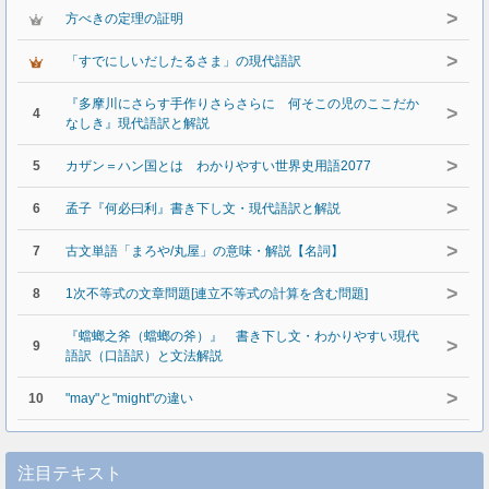
>
方べきの定理の証明
>
「すでにしいだしたるさま」の現代語訳
『多摩川にさらす手作りさらさらに 何そこの児のここだか
>
4
なしき』現代語訳と解説
>
5
カザン＝ハン国とは わかりやすい世界史用語2077
>
6
孟子『何必曰利』書き下し文・現代語訳と解説
>
7
古文単語「まろや/丸屋」の意味・解説【名詞】
>
8
1次不等式の文章問題[連立不等式の計算を含む問題]
『蟷螂之斧（蟷螂の斧）』 書き下し文・わかりやすい現代
>
9
語訳（口語訳）と文法解説
>
10
"may"と"might"の違い
注目テキスト