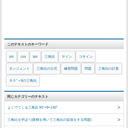
このテキストのキーワード
sin
cos
tan
三角比
サイン
コサイン
タンジェント
三角比の公式
練習問題
問題
三角比の計算
９０°＋θの三角比
同じカテゴリーのテキスト
>
よくでてくる三角比 90°<θ<180°
>
三角比を学ぼう[座標を用いて三角比の拡張をする問題]