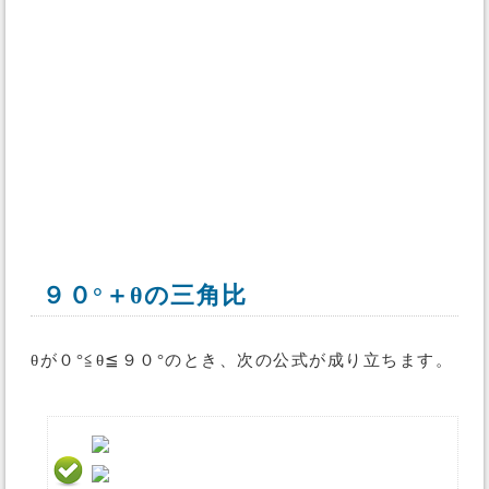
９０°＋θの三角比
θが０°≦θ≦９０°のとき、次の公式が成り立ちます。