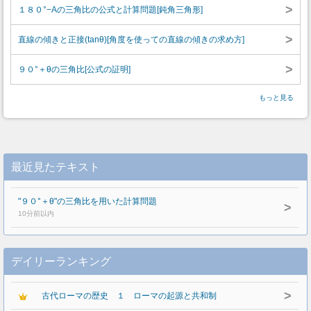
>
１８０°−Aの三角比の公式と計算問題[鈍角三角形]
>
直線の傾きと正接(tanθ)[角度を使っての直線の傾きの求め方]
>
９０°＋θの三角比[公式の証明]
もっと見る
最近見たテキスト
"９０°＋θ"の三角比を用いた計算問題
>
10分前以内
デイリーランキング
>
古代ローマの歴史 １ ローマの起源と共和制