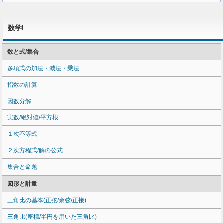
数学I
数と式/集合
多項式の加法・減法・乗法
指数の計算
因数分解
実数/絶対値/平方根
１次不等式
２次方程式/解の公式
集合と命題
図形と計量
三角比の基本(正弦/余弦/正接)
三角比(座標/半円を用いた三角比)