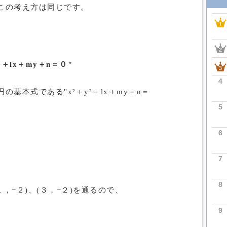
この考え方は同じです。
＋lx＋my＋n＝０"
4
基本式である"x²＋y²＋lx＋my＋n＝
5
6
7
8
１，−２)、(３，−２)を通るので、
9