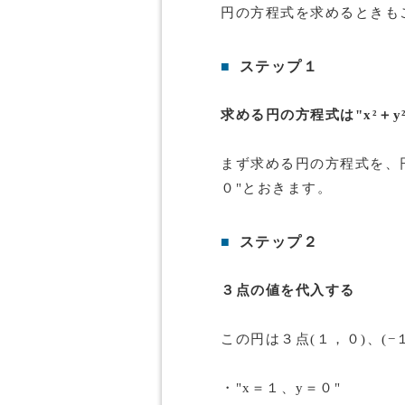
円の方程式を求めるときも
■
ステップ１
求める円の方程式は"x²＋y²
まず求める円の方程式を、円の
０"とおきます。
■
ステップ２
３点の値を代入する
この円は３点(１，０)、(−
・"x＝１、y＝０"