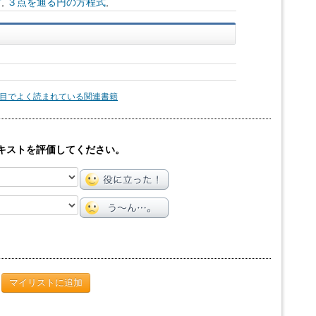
方
,
３点を通る円の方程式
,
目でよく読まれている関連書籍
キストを評価してください。
マイリストに追加