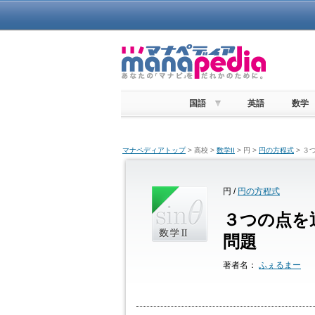
国語
英語
数学
マナペディアトップ
> 高校 >
数学II
> 円 >
円の方程式
> ３
円 /
円の方程式
３つの点を
問題
著者名：
ふぇるまー