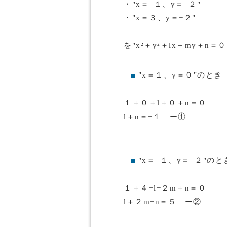
・"x＝−１、y＝−２"
・"x＝３、y＝−２"
を"x²＋y²＋lx＋my＋n
"x＝１、y＝０"のとき
■
１＋０＋l＋０＋n＝０
l＋n＝−１ ー①
"x＝−１、y＝−２"のと
■
１＋４−l−２m＋n＝０
l＋２m−n＝５ ー②