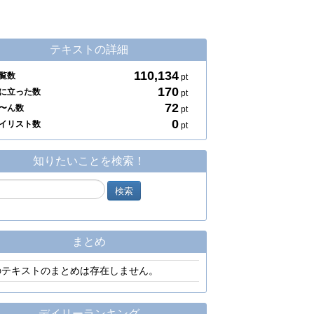
テキストの詳細
110,134
覧数
pt
170
に立った数
pt
72
〜ん数
pt
0
イリスト数
pt
知りたいことを検索！
まとめ
のテキストのまとめは存在しません。
デイリーランキング