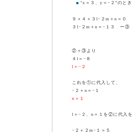
"x＝３、y＝−２"のとき
■
９＋４＋３l−２m＋n＝０
３l−２m＋n＝−１３ ー③
②＋③より
４l＝−８
l＝−２
これを①に代入して、
−２＋n＝−１
n＝１
l＝−２、n＝１を②に代入
−２＋２m−１＝５