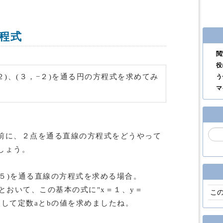
程式
閲
役
−２)、(３，−２)を通る円の方程式を求めてみ
う
マ
前に、２点を通る直線の方程式をどうやって
しょう。
，５)を通る直線の方程式を求める場合。
"とおいて、この基本の式に"x＝１、y＝
こ
代入して定数aとbの値を求めましたね。