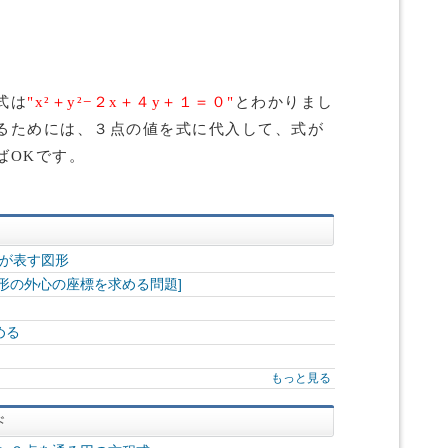
式は
"x²＋y²−２x＋４y＋１＝０"
とわかりまし
るためには、３点の値を式に代入して、式が
ばOKです。
=0"が表す図形
形の外心の座標を求める問題]
める
もっと見る