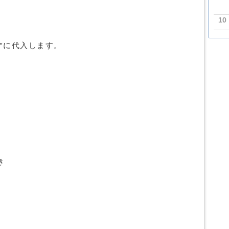
10
＝０"に代入します。
き