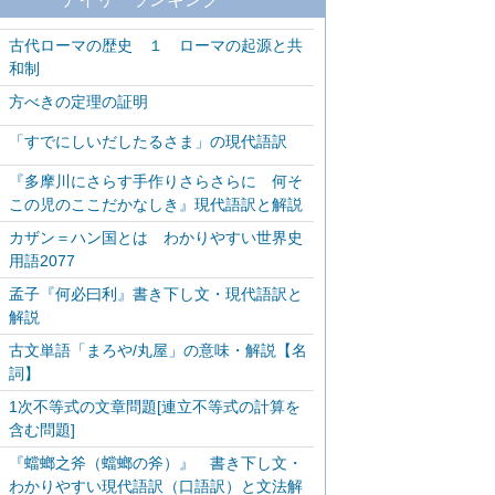
古代ローマの歴史 １ ローマの起源と共
和制
方べきの定理の証明
「すでにしいだしたるさま」の現代語訳
『多摩川にさらす手作りさらさらに 何そ
この児のここだかなしき』現代語訳と解説
カザン＝ハン国とは わかりやすい世界史
用語2077
孟子『何必曰利』書き下し文・現代語訳と
解説
古文単語「まろや/丸屋」の意味・解説【名
詞】
1次不等式の文章問題[連立不等式の計算を
含む問題]
『蟷螂之斧（蟷螂の斧）』 書き下し文・
わかりやすい現代語訳（口語訳）と文法解