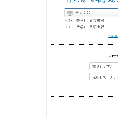
円
,
円の方程式
,
練習問題
,
求め
2013 数学Ⅱ 東京書籍
2013 数学Ⅱ 数研出版
この科
このテ