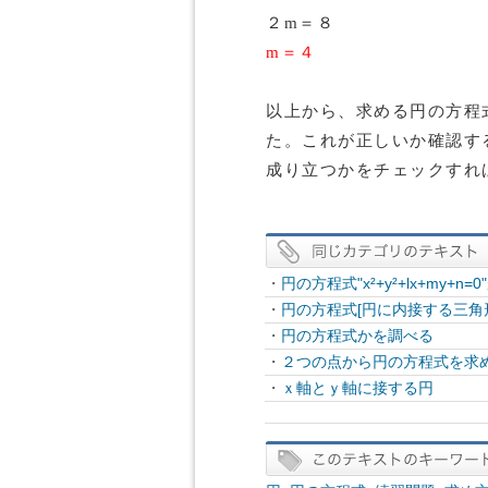
２m＝８
m＝４
以上から、求める円の方程
た。これが正しいか確認す
成り立つかをチェックすれ
・
円の方程式"x²+y²+lx+my+n
・
円の方程式[円に内接する三角
・
円の方程式かを調べる
・
２つの点から円の方程式を求
・
ｘ軸とｙ軸に接する円