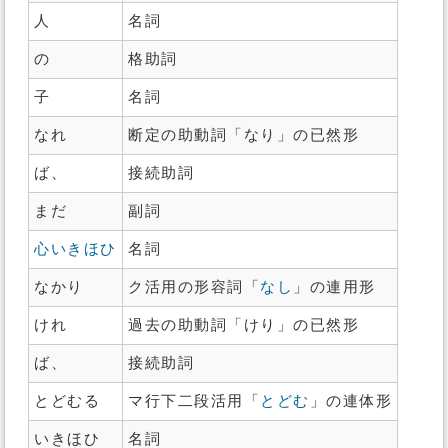
人
名詞
の
格助詞
子
名詞
なれ
断定の助動詞「なり」の已然形
ば、
接続助詞
まだ
副詞
心いきほひ
名詞
なかり
ク活用の形容詞「
なし
」の連用形
けれ
過去の助動詞「けり」の已然形
ば、
接続助詞
とどむる
マ行下二段活用「
とどむ
」の連体形
いきほひ
名詞