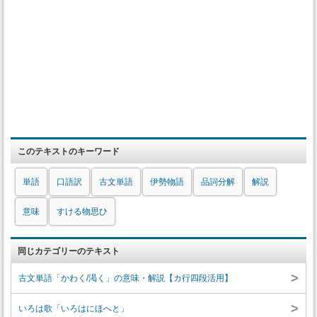
このテキストのキーワード
単語
口語訳
古文単語
伊勢物語
品詞分解
解説
意味
すける物思ひ
同じカテゴリーのテキスト
>
古文単語「かわく/渇く」の意味・解説【カ行四段活用】
>
いろは歌「いろはにほへと」