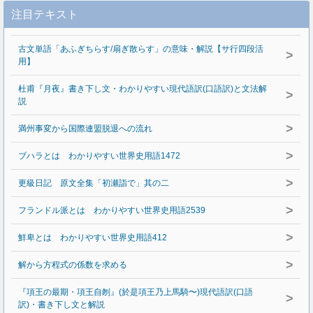
注目テキスト
古文単語「あふぎちらす/扇ぎ散らす」の意味・解説【サ行四段活
>
用】
杜甫『月夜』書き下し文・わかりやすい現代語訳(口語訳)と文法解
>
説
>
満州事変から国際連盟脱退への流れ
>
ブハラとは わかりやすい世界史用語1472
>
更級日記 原文全集「初瀬詣で」其の二
>
フランドル派とは わかりやすい世界史用語2539
>
鮮卑とは わかりやすい世界史用語412
>
解から方程式の係数を求める
『項王の最期・項王自刎』(於是項王乃上馬騎〜)現代語訳(口語
>
訳)・書き下し文と解説