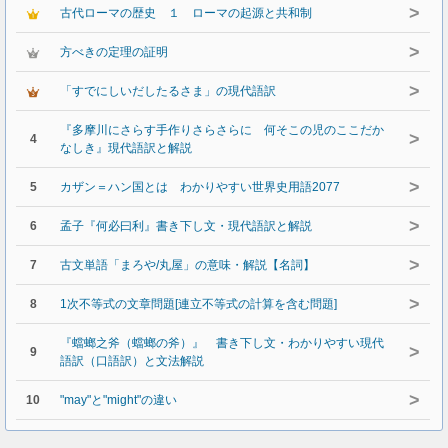
>
古代ローマの歴史 １ ローマの起源と共和制
>
方べきの定理の証明
>
「すでにしいだしたるさま」の現代語訳
『多摩川にさらす手作りさらさらに 何そこの児のここだか
>
4
なしき』現代語訳と解説
>
5
カザン＝ハン国とは わかりやすい世界史用語2077
>
6
孟子『何必曰利』書き下し文・現代語訳と解説
>
7
古文単語「まろや/丸屋」の意味・解説【名詞】
>
8
1次不等式の文章問題[連立不等式の計算を含む問題]
『蟷螂之斧（蟷螂の斧）』 書き下し文・わかりやすい現代
>
9
語訳（口語訳）と文法解説
>
10
"may"と"might"の違い