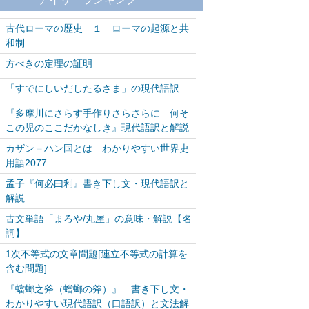
古代ローマの歴史 １ ローマの起源と共
和制
方べきの定理の証明
「すでにしいだしたるさま」の現代語訳
『多摩川にさらす手作りさらさらに 何そ
この児のここだかなしき』現代語訳と解説
カザン＝ハン国とは わかりやすい世界史
用語2077
孟子『何必曰利』書き下し文・現代語訳と
解説
古文単語「まろや/丸屋」の意味・解説【名
詞】
1次不等式の文章問題[連立不等式の計算を
含む問題]
『蟷螂之斧（蟷螂の斧）』 書き下し文・
わかりやすい現代語訳（口語訳）と文法解