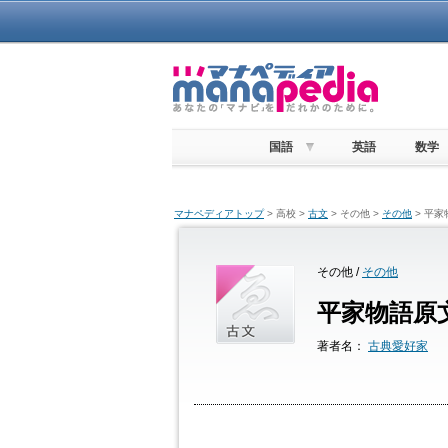
国語
英語
数学
マナペディアトップ
> 高校 >
古文
> その他 >
その他
> 平
その他 /
その他
平家物語原
著者名：
古典愛好家