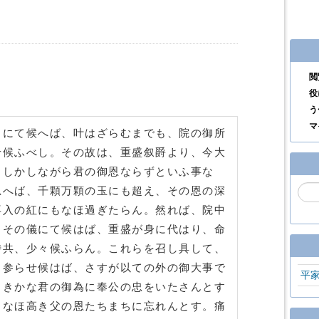
閲
役
う
マ
りにて候へば、叶はざらむまでも、院の御所
せ候ふべし。その故は、重盛叙爵より、今大
、しかしながら君の御恩ならずといふ事な
思へば、千顆万顆の玉にも超え、その恩の深
再入の紅にもなほ過ぎたらん。然れば、院中
。その儀にて候はば、重盛が身に代はり、命
侍共、少々候ふらん。これらを召し具して、
し参らせ候はば、さすが以ての外の御大事で
平
しきかな君の御為に奉公の忠をいたさんとす
りなほ高き父の恩たちまちに忘れんとす。痛