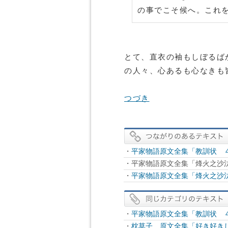
の事でこそ候へ。これ
とて、直衣の袖もしぼるば
の人々、心あるも心なきも
つづき
・
平家物語原文全集「教訓状 
・平家物語原文全集「烽火之沙
・
平家物語原文全集「烽火之沙
・
平家物語原文全集「教訓状 
・
枕草子 原文全集「好き好き