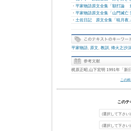
・
平家物語原文全集「額打論 
・
平家物語原文全集「山門滅亡 
・
土佐日記 原文全集「暁月夜
平家物語
,
原文
,
教訓
,
烽火之沙
梶原正昭,山下宏明 1991年「新
この科
このテ