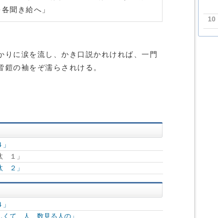
を各聞き給へ」
10
かりに涙を流し、かき口説かれければ、一門
皆鎧の袖をぞ濡らされける。
４」
汰 １」
汰 ２」
４」
しくて、人、数見る人の」