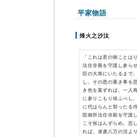
平家物語
烽火之沙汰
「これは君の御ことは
法住寺殿を守護し参ら
臣の大将にいたるまで
し。その恩の重き事を
き色を案ずれば、一入
に参りこもり候ふべし
に代はらんと契ったる
院御所法住寺殿を守護
こそ候はんずらめ。悲
れば、迷盧八万の頂よ