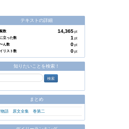
テキストの詳細
14,365
覧数
pt
1
に立った数
pt
0
〜ん数
pt
0
イリスト数
pt
知りたいことを検索！
まとめ
家物語 原文全集 巻第二
デイリーランキング