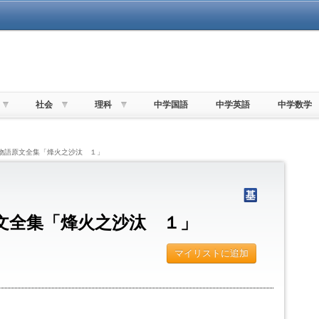
社会
理科
中学国語
中学英語
中学数学
家物語原文全集「烽火之沙汰 １」
文全集「烽火之沙汰 １」
マイリストに追加