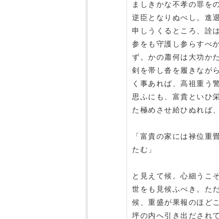
ましきかな不孝の罪を
逆臣となりぬべし。進
申しうくるところ、詮
参をも守護し参らすべ
ず。かの蕭何は大功か
剣を帯し沓を履きなが
く事あれば、高祖重う
思ふにも、富貴といひ
た極めさせ給ひぬれば
「富貴の家には禄位重
たむ」
と見えて候。心細うこ
世をも見候ふべき。た
候、重盛が果報のほど
坪の内へ引き出だされ