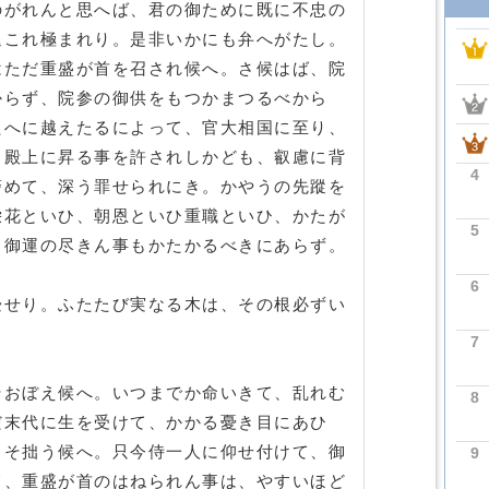
のがれんと思へば、君の御ために既に不忠の
退これ極まれり。是非いかにも弁へがたし。
はただ重盛が首を召され候へ。さ候はば、院
からず、院参の御供をもつかまつるべから
たへに越えたるによって、官大相国に至り、
ら殿上に昇る事を許されしかども、叡慮に背
4
警めて、深う罪せられにき。かやうの先蹤を
栄花といひ、朝恩といひ重職といひ、かたが
5
、御運の尽きん事もかたかるべきにあらず。
6
畳せり。ふたたび実なる木は、その根必ずい
7
そおぼえ候へ。いつまでか命いきて、乱れむ
8
だ末代に生を受けて、かかる憂き目にあひ
こそ拙う候へ。只今侍一人に仰せ付けて、御
9
て、重盛が首のはねられん事は、やすいほど