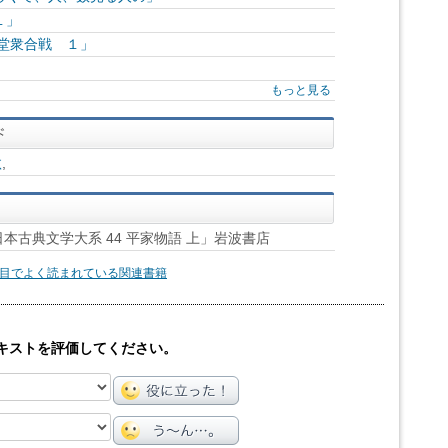
１」
堂衆合戦 １」
」
もっと見る
汰
,
日本古典文学大系 44 平家物語 上」岩波書店
目でよく読まれている関連書籍
キストを評価してください。