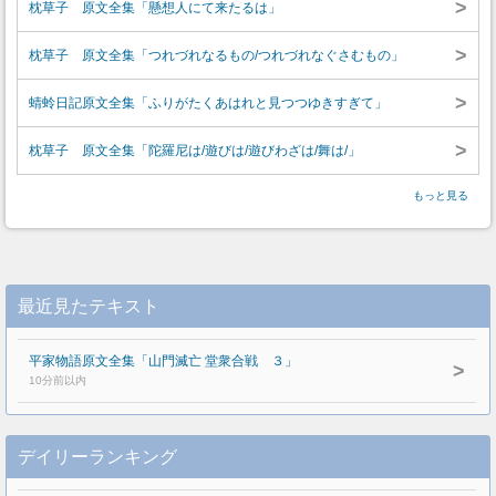
>
枕草子 原文全集「懸想人にて来たるは」
>
枕草子 原文全集「つれづれなるもの/つれづれなぐさむもの」
>
蜻蛉日記原文全集「ふりがたくあはれと見つつゆきすぎて」
>
枕草子 原文全集「陀羅尼は/遊びは/遊びわざは/舞は/」
もっと見る
最近見たテキスト
平家物語原文全集「山門滅亡 堂衆合戦 ３」
>
10分前以内
デイリーランキング