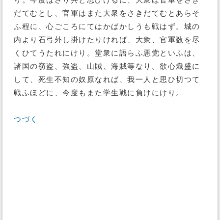
り。今度はさり共と思ひけるに、大衆は官軍をさき
だてむとし、官軍はまた大衆をさきだてむとあらそ
ふ程に、心ごころにてはかばかしうも戦はず。城の
内より石弓外し掛けたりければ、大衆、官軍数を尽
くひてうたれにけり。堂衆に語らふ悪党といふは、
諸国の窃盗、強盗、山賊、海賊等なり。欲心熾盛に
して、死生不知の奴原なれば、我一人と思ひ切つて
戦ふほどに、今度もまた学生戦に負けにけり。
つづく