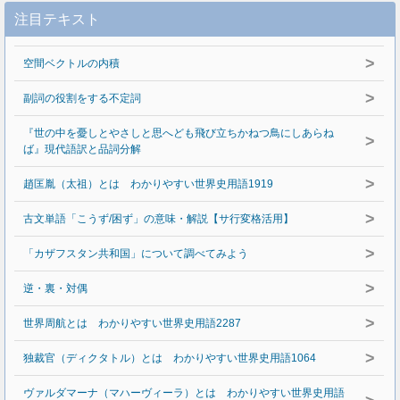
注目テキスト
>
空間ベクトルの内積
>
副詞の役割をする不定詞
『世の中を憂しとやさしと思へども飛び立ちかねつ鳥にしあらね
>
ば』現代語訳と品詞分解
>
趙匡胤（太祖）とは わかりやすい世界史用語1919
>
古文単語「こうず/困ず」の意味・解説【サ行変格活用】
>
「カザフスタン共和国」について調べてみよう
>
逆・裏・対偶
>
世界周航とは わかりやすい世界史用語2287
>
独裁官（ディクタトル）とは わかりやすい世界史用語1064
ヴァルダマーナ（マハーヴィーラ）とは わかりやすい世界史用語