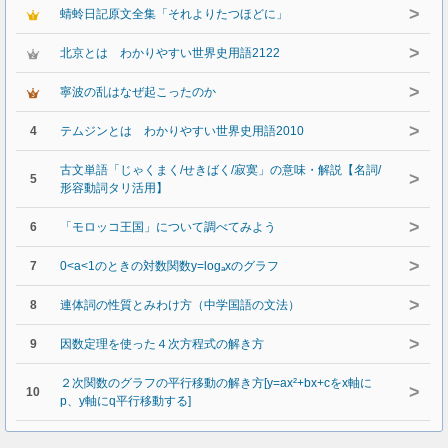
>
蜻蛉日記原文全集「それよりたつほどに」
>
北京とは わかりやすい世界史用語2122
>
寧波の乱はなぜ起こったのか
>
4
テムジンとは わかりやすい世界史用語2010
古文単語「じゃくまく/せきばく/寂寞」の意味・解説【名詞/
>
5
形容動詞タリ活用】
>
6
「モロッコ王国」について調べてみよう
>
7
0<a<1のときの対数関数y=logₐxのグラフ
>
8
連体詞の性質とみわけ方（中学国語の文法）
>
9
因数定理を使った４次方程式の解き方
２次関数のグラフの平行移動の解き方[y=ax²+bx+cをx軸に
>
10
p、y軸にq平行移動する]