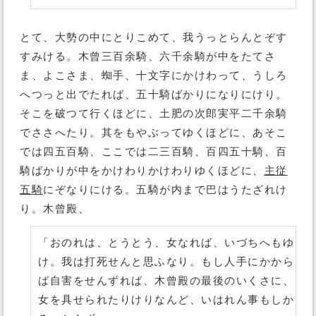
とて、大勢の中にとりこめて、我うっとらんとぞす
すみける。木曾三百余騎、六千余騎が中をたてさ
ま、よこさま、蜘手、十文字にかけわって、うしろ
へつっと出でたれば、五十騎ばかりになりにけり。
そこを破つて行くほどに、土肥の次郎実平二千余騎
でささへたり。其をもやぶってゆくほどに、あそこ
では四五百騎、ここでは二三百騎、百四五十騎、百
騎ばかりが中をかけわりかけわりゆくほどに、
主従
五騎
にぞなりにける。五騎が内まで巴はうたざれけ
り。木曾殿、
「おのれは、とうとう、女なれば、いづちへもゆ
け。我は打死せんと思ふなり。もし人手にかから
ば自害をせんずれば、木曾殿の最後のいくさに、
女を具せられたりけりなんど、いはれん事もしか