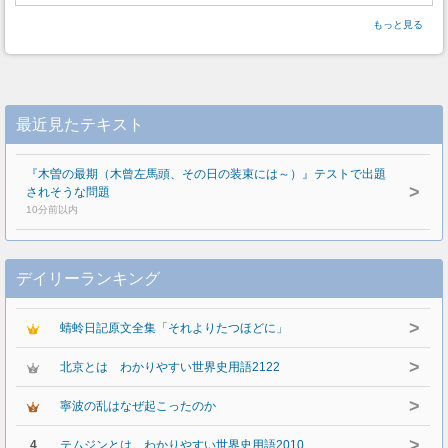
もっと見る
最近見たテキスト
『木曽の最期（木曾左馬頭、その日の装束には～）』テストで出題
>
されそうな問題
10分前以内
デイリーランキング
>
蜻蛉日記原文全集「それよりたつほどに」
>
北京とは わかりやすい世界史用語2122
>
寧波の乱はなぜ起こったのか
>
4
テムジンとは わかりやすい世界史用語2010