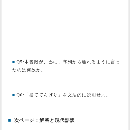
Q5:木曾殿が、巴に、隊列から離れるように言っ
■
たのは何故か。
Q6:「捨ててんげり」を文法的に説明せよ。
■
■
次ページ：解答と現代語訳