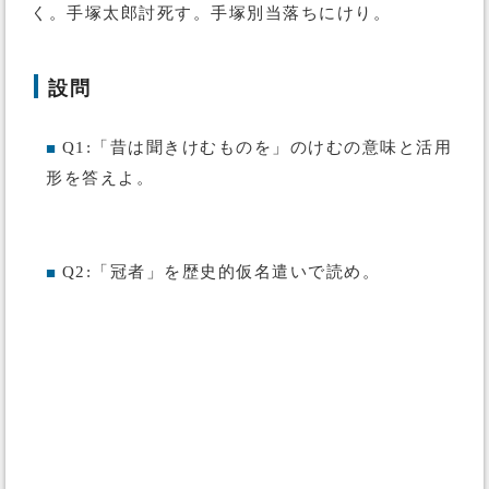
く。手塚太郎討死す。手塚別当落ちにけり。
設問
Q1:「昔は聞きけむものを」のけむの意味と活用
■
形を答えよ。
Q2:「冠者」を歴史的仮名遣いで読め。
■