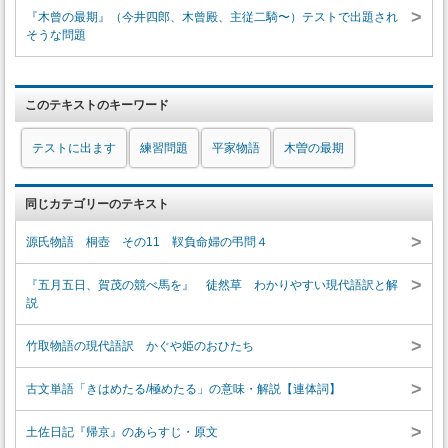
>
『木曾の最期』（今井四郎、木曾殿、主従二騎〜）テストで出題され
そうな問題
このテキストのキーワード
テストに出ます
練習問題
平家物語
木曽の最期
同じカテゴリーのテキスト
>
源氏物語 桐壺 その11 靫負命婦の弔問４
>
『五月五日、賀茂の競べ馬を』 徒然草 わかりやすい現代語訳と解
説
>
竹取物語の現代語訳 かぐや姫のおひたち
>
古文単語「きはめたる/極めたる」の意味・解説【連体詞】
>
土佐日記『帰京』のあらすじ・原文