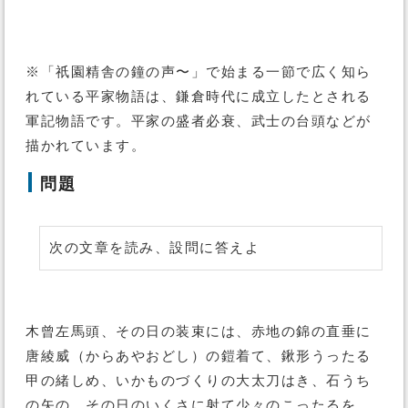
※「祇園精舎の鐘の声〜」で始まる一節で広く知ら
れている平家物語は、鎌倉時代に成立したとされる
軍記物語です。平家の盛者必衰、武士の台頭などが
描かれています。
問題
次の文章を読み、設問に答えよ
木曾左馬頭、その日の装束には、赤地の錦の直垂に
唐綾威（からあやおどし）の鎧着て、鍬形うったる
甲の緒しめ、いかものづくりの大太刀はき、石うち
の矢の、その日のいくさに射て少々のこったるを、