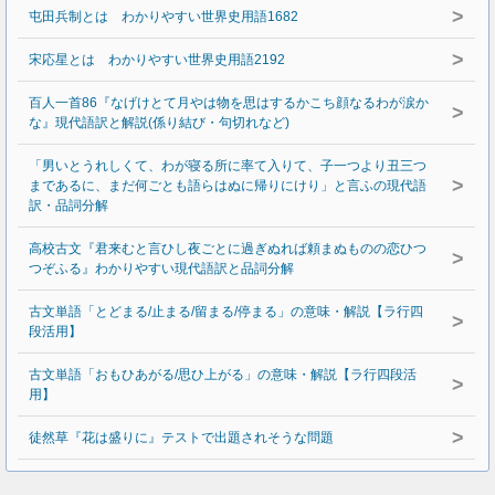
>
屯田兵制とは わかりやすい世界史用語1682
>
宋応星とは わかりやすい世界史用語2192
百人一首86『なげけとて月やは物を思はするかこち顔なるわが涙か
>
な』現代語訳と解説(係り結び・句切れなど)
「男いとうれしくて、わが寝る所に率て入りて、子一つより丑三つ
>
まであるに、まだ何ごとも語らはぬに帰りにけり」と言ふの現代語
訳・品詞分解
高校古文『君来むと言ひし夜ごとに過ぎぬれば頼まぬものの恋ひつ
>
つぞふる』わかりやすい現代語訳と品詞分解
古文単語「とどまる/止まる/留まる/停まる」の意味・解説【ラ行四
>
段活用】
古文単語「おもひあがる/思ひ上がる」の意味・解説【ラ行四段活
>
用】
>
徒然草『花は盛りに』テストで出題されそうな問題