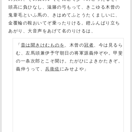
頭高に負ひなし、滋籐の弓もって、きこゆる木曾の
鬼葦毛といふ馬の、きはめてふとうたくましいに、
金覆輪の鞍おいてぞ乗ったりける。鐙ふんばり立ち
あがり、大音声をあげて名のりけるは、
「
昔は聞きけむものを
、木曾の
冠者
、今は見るら
む、左馬頭兼伊予守朝日の将軍源義仲ぞや。甲斐
の一条次郎とこそ聞け。たがひによきかたきぞ。
義仲うって、
兵衛佐
にみせよや」