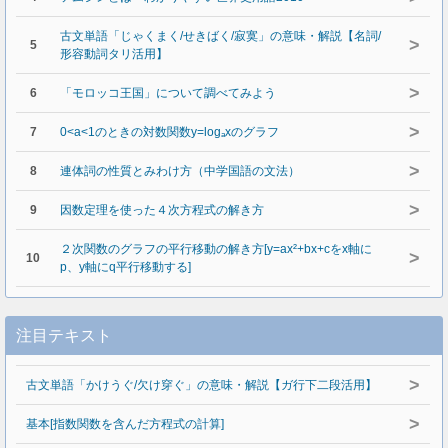
古文単語「じゃくまく/せきばく/寂寞」の意味・解説【名詞/
>
5
形容動詞タリ活用】
>
6
「モロッコ王国」について調べてみよう
>
7
0<a<1のときの対数関数y=logₐxのグラフ
>
8
連体詞の性質とみわけ方（中学国語の文法）
>
9
因数定理を使った４次方程式の解き方
２次関数のグラフの平行移動の解き方[y=ax²+bx+cをx軸に
>
10
p、y軸にq平行移動する]
注目テキスト
>
古文単語「かけうぐ/欠け穿ぐ」の意味・解説【ガ行下二段活用】
>
基本[指数関数を含んだ方程式の計算]