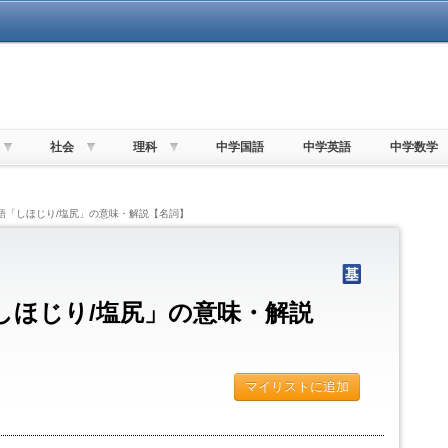
社会
理科
中学国語
中学英語
中学数学
単語「しほじり/塩尻」の意味・解説【名詞】
しほじり/塩尻」の意味・解説
マイリストに追加