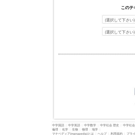
このテ
中学国語
|
中学英語
|
中学数学
|
中学社会 歴史
|
中学社会
倫理
|
化学
|
生物
|
物理
|
地学
|
マナペディア(manapedia)とは
|
ヘルプ
|
利用規約
|
プラ