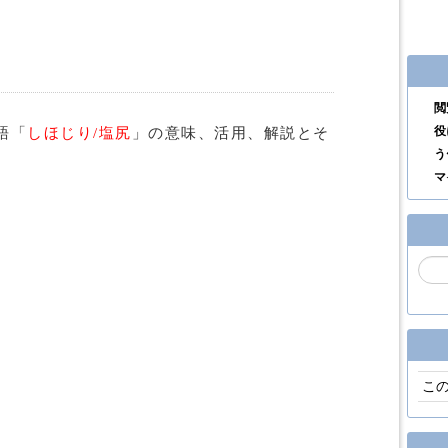
閲
役
語「
しほじり/塩尻
」の意味、活用、解説とそ
う
マ
こ