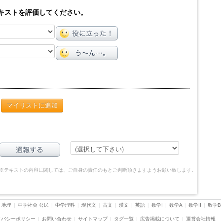
キストを評価してください。
マイリストに追加
※テキストの内容に関しては、ご自身の責任のもとご判断頂きますようお願い致します。
 地理
|
中学社会 公民
|
中学理科
|
現代文
|
古文
|
漢文
|
英語
|
数学I
|
数学A
|
数学II
|
数学B
イバシーポリシー
|
お問い合わせ
|
サイトマップ
|
タグ一覧
|
広告掲載について
|
運営会社情報