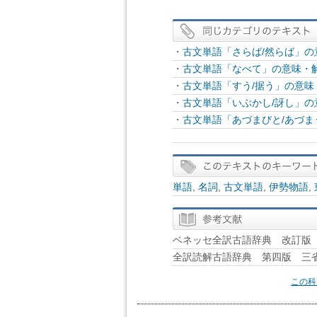
・
古文単語「さらば/然らば」の
・
古文単語「なべて」の意味・
・
古文単語「すう/据う」の意
・
古文単語「いぶかし/訝し」
・
古文単語「あづまびと/あづま
単語
,
名詞
,
古文単語
,
伊勢物語
,
ベネッセ全訳古語辞典 改訂版 B
全訳読解古語辞典 第四版 三
この科