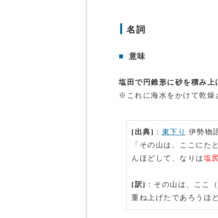
名詞
■
意味
塩田で円錐形に砂を積み上
※これに海水をかけて乾燥
[出典]
：
東下り
伊勢物
「その山は、ここにた
んほどして、なりは
塩
[訳]
：その山は、ここ（
重ね上げたであろうほ