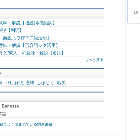
10
意味・解説【接続詞/感動詞】
解説【副詞】
味・解説【ワ行下二段活用】
の意味・解説【形容詞シク活用】
うど/東人」の意味・解説【名詞】
もっと見る
東下り
,
解説
,
意味
,
しほじり
,
塩尻
,
enesse
省堂
目でよく読まれている関連書籍