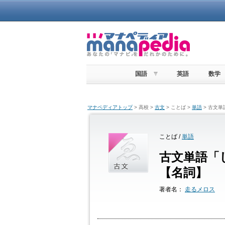
国語
英語
数学
マナペディアトップ
> 高校 >
古文
> ことば >
単語
> 古文
ことば /
単語
古文単語「
【名詞】
著者名：
走るメロス