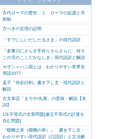
古代ローマの歴史 １ ローマの起源と共
和制
方べきの定理の証明
「すでにしいだしたるさま」の現代語訳
『多摩川にさらす手作りさらさらに 何そ
この児のここだかなしき』現代語訳と解説
カザン＝ハン国とは わかりやすい世界史
用語2077
孟子『何必曰利』書き下し文・現代語訳と
解説
古文単語「まろや/丸屋」の意味・解説【名
詞】
1次不等式の文章問題[連立不等式の計算を
含む問題]
『蟷螂之斧（蟷螂の斧）』 書き下し文・
わかりやすい現代語訳（口語訳）と文法解