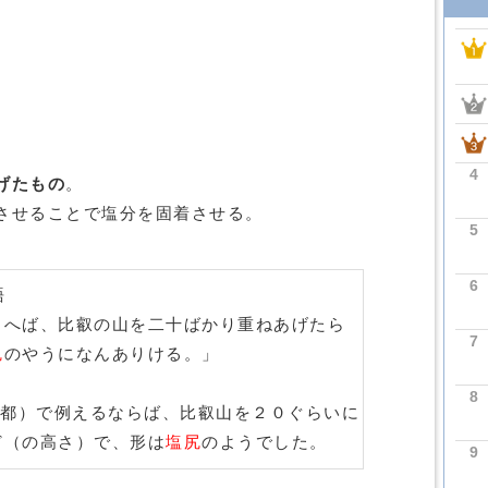
4
げたもの
。
させることで塩分を固着させる。
5
6
語
とへば、比叡の山を二十ばかり重ねあげたら
7
尻
のやうになんありける。」
8
都）で例えるならば、比叡山を２０ぐらいに
ど（の高さ）で、形は
塩尻
のようでした。
9