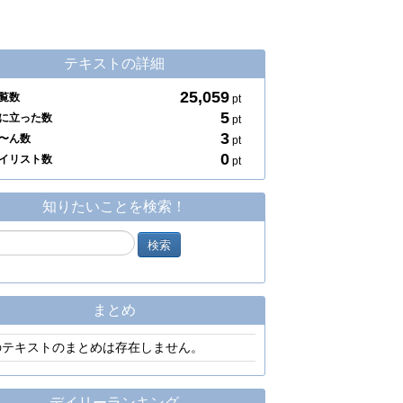
テキストの詳細
25,059
覧数
pt
5
に立った数
pt
3
〜ん数
pt
0
イリスト数
pt
知りたいことを検索！
まとめ
のテキストのまとめは存在しません。
デイリーランキング