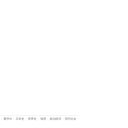
|
数学III
|
日本史
|
世界史
|
地理
|
政治経済
|
現代社会
|