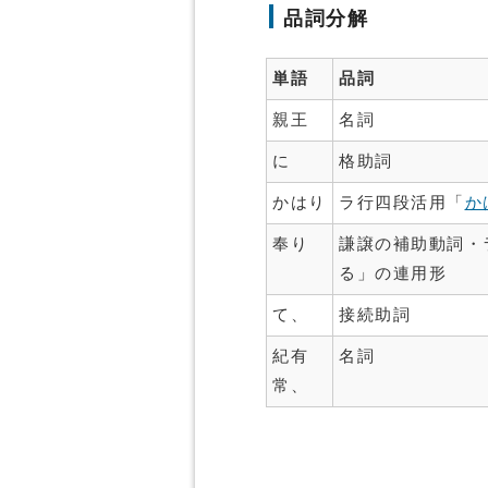
品詞分解
単語
品詞
親王
名詞
に
格助詞
かはり
ラ行四段活用「
か
奉り
謙譲の補助動詞・
る」の連用形
て、
接続助詞
紀有
名詞
常、