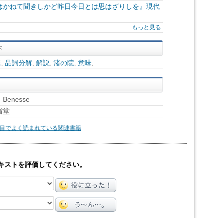
はかねて聞きしかど昨日今日とは思はざりしを』現代
もっと見る
語
,
品詞分解
,
解説
,
渚の院
,
意味
,
enesse
省堂
目でよく読まれている関連書籍
キストを評価してください。