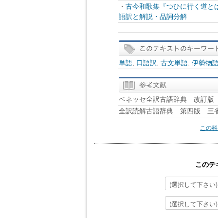
・
古今和歌集『つひに行く道と
語訳と解説・品詞分解
単語
,
口語訳
,
古文単語
,
伊勢物
ベネッセ全訳古語辞典 改訂版 B
全訳読解古語辞典 第四版 三
この科
このテ