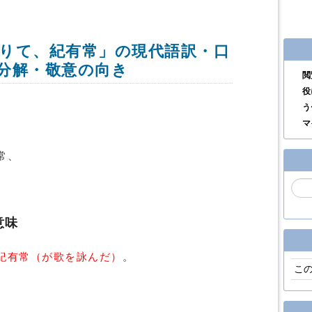
りて、紀有常」の現代語訳・口
分解・敬意の向き
閲
役
う
マ
常、
意味
紀有常（が歌を詠んだ）
。
こ