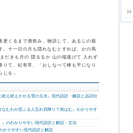
10
夜更くるまで酒飲み、物語して、あるじの親
す。十一日の月も隠れなむとすれば、かの馬
まだきも月の 隠るるか 山の端逃げて 入れず
奉りて、紀有常、「おしなべて峰も平になり
らじを」
に絶え絶えかかる雪の玉水』現代語訳・解説と品詞分
せなむわが恋ふる人忘れ貝降りて拾はむ』わかりやす
）』のわかりやすい現代語訳と解説・文法
 わかりやすい現代語訳と解説