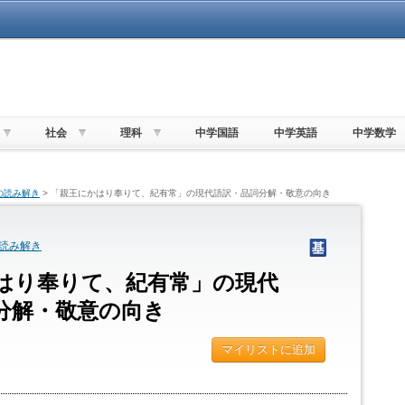
社会
理科
中学国語
中学英語
中学数学
の読み解き
> 「親王にかはり奉りて、紀有常」の現代語訳・品詞分解・敬意の向き
読み解き
はり奉りて、紀有常」の現代
分解・敬意の向き
マイリストに追加