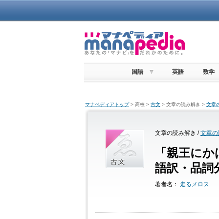
国語
英語
数学
マナペディアトップ
> 高校 >
古文
> 文章の読み解き >
文章
文章の読み解き /
文章の
「親王にか
語訳・品詞
著者名：
走るメロス