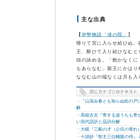
主な出典
【
伊勢物語「渚の院」
】
帰りて宮に入らせ給ひぬ。
王、酔ひて入り給ひなむと
頭の詠める。「飽かなくに 
もあらなむ」親王にかはり
ななむ山の端なくは月も入
・
『山深み春とも知らぬ松の戸
解
・
高校古文『寄する波うちも寄
い現代語訳と品詞分解
・
大鏡『三船の才（公任の誉れ
・
十訓抄『祭主三位輔親の侍』