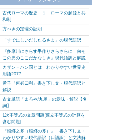
古代ローマの歴史 １ ローマの起源と共
和制
方べきの定理の証明
「すでにしいだしたるさま」の現代語訳
『多摩川にさらす手作りさらさらに 何そ
この児のここだかなしき』現代語訳と解説
カザン＝ハン国とは わかりやすい世界史
用語2077
孟子『何必曰利』書き下し文・現代語訳と
解説
古文単語「まろや/丸屋」の意味・解説【名
詞】
1次不等式の文章問題[連立不等式の計算を
含む問題]
『蟷螂之斧（蟷螂の斧）』 書き下し文・
わかりやすい現代語訳（口語訳）と文法解