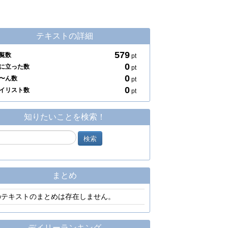
テキストの詳細
579
覧数
pt
0
に立った数
pt
0
〜ん数
pt
0
イリスト数
pt
知りたいことを検索！
まとめ
のテキストのまとめは存在しません。
デイリーランキング