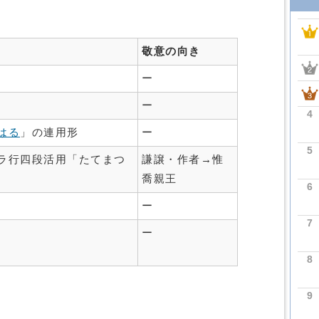
敬意の向き
ー
ー
4
はる
」の連用形
ー
5
ラ行四段活用「たてまつ
謙譲・作者→惟
喬親王
6
ー
7
ー
8
9