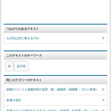
つながりのあるテキスト
>
なぜ虫は光に集まるのか
このテキストのキーワード
虫
走行性
同じカテゴリーのテキスト
>
細胞のつくりと細胞内部の器官（核・細胞質・細胞膜・ゴルジ体他）
>
血液の成分
>
血液はどんな成分からできているのか（赤血球・白血球・血しょうの