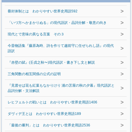
>
冊封体制とは わかりやすい世界史用語592
>
「いづ方へかまかりぬる」の現代語訳・品詞分解・敬意の向き
>
現代とで意味の異なる言葉 その３
今昔物語集『藤原為時、詩を作りて越前守に任ぜられし語』の現代
>
語訳
>
『赤壁の賦』(壬戌之秋〜)現代語訳・書き下し文と解説
>
三角関数の相互関係の公式の証明
『見渡せば花も紅葉もなかりけり 浦の苫屋の秋の夕暮』現代語訳と
>
品詞分解・文法解説
>
レヒフェルトの戦いとは わかりやすい世界史用語1406
>
ダヴィデ王とは わかりやすい世界史用語189
>
「最後の審判」とは わかりやすい世界史用語2536