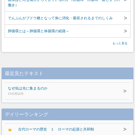
働き）
>
でんぷんがブドウ糖となって体に消化・吸収されるまでのしくみ
>
肺循環とは～肺循環と体循環の経路～
もっと見る
最近見たテキスト
なぜ虫は光に集まるのか
>
10分前以内
デイリーランキング
>
古代ローマの歴史 １ ローマの起源と共和制