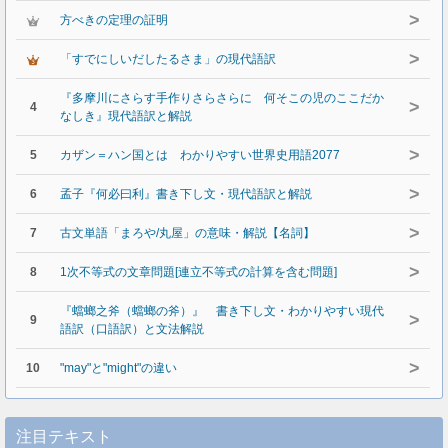
>
方べきの定理の証明
>
「すでにしいだしたるさま」の現代語訳
『多摩川にさらす手作りさらさらに 何そこの児のここだか
>
4
なしき』現代語訳と解説
>
5
カザン＝ハン国とは わかりやすい世界史用語2077
>
6
孟子『何必曰利』書き下し文・現代語訳と解説
>
7
古文単語「まろや/丸屋」の意味・解説【名詞】
>
8
1次不等式の文章問題[連立不等式の計算を含む問題]
『蟷螂之斧（蟷螂の斧）』 書き下し文・わかりやすい現代
>
9
語訳（口語訳）と文法解説
>
10
"may"と"might"の違い
注目テキスト