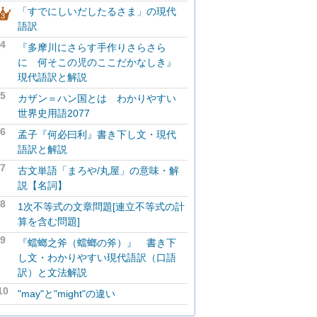
「すでにしいだしたるさま」の現代
語訳
4
『多摩川にさらす手作りさらさら
に 何そこの児のここだかなしき』
現代語訳と解説
5
カザン＝ハン国とは わかりやすい
世界史用語2077
6
孟子『何必曰利』書き下し文・現代
語訳と解説
7
古文単語「まろや/丸屋」の意味・解
説【名詞】
8
1次不等式の文章問題[連立不等式の計
算を含む問題]
9
『蟷螂之斧（蟷螂の斧）』 書き下
し文・わかりやすい現代語訳（口語
訳）と文法解説
10
"may"と"might"の違い