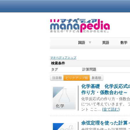
国語
英語
数学
マナペディアトップ
検索条件
タグ
計算問題
注目順
ピックアップ順
新着順
化学基礎 化学反応式
作り方・係数合わせ～
化学反応式の作り方・係数合
について考えていきます。 
ント ここ...
(全て読む)
余弦定理を使った計算
余弦定理を使った計算問題 