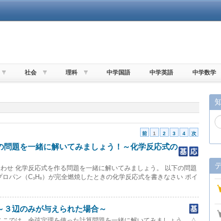
社会
理科
中学国語
中学英語
中学数学
前
1
2
3
4
次
の問題を一緒に解いてみましょう！～化学反応式の
わせ 化学反応式を作る問題を一緒に解いてみましょう。 以下の問題
プロパン（C₃H₈）が完全燃焼したときの化学反応式を書きなさい ポイ
～３辺のみが与えられた場合～
ここでは、余弦定理を使った計算問題を一緒に解いてみましょう。 △