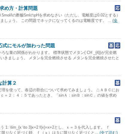
の求め方・計算問題
.5mol/lの酢酸5mlのpHを求めなさい（ただし、電離度は0.02とする）
ましょう。 この問題でネックになってくるのは電離度です。 ...
(全
応式にモルが加わった問題
な量の関係がわかります。 標準状態でメタン( CH _{4})が完全燃
いきましょう。 メタンを完全燃焼させる メタンを完全燃焼させたと
な計算２
定理を使って、各辺の割合について求めてみましょう。 △ＡＢＣにお
＝２：４：５であったとき、「sinＡ：sinＢ：sinＣ」の値を求め
\lim_{x \to 3}x+2 f(x)=x+2とし、ｘ＝３を代入します。 ｆ
に限りなく近づく時、ｆ（ｘ）は５に限りなく近づくと...
(全て読む)