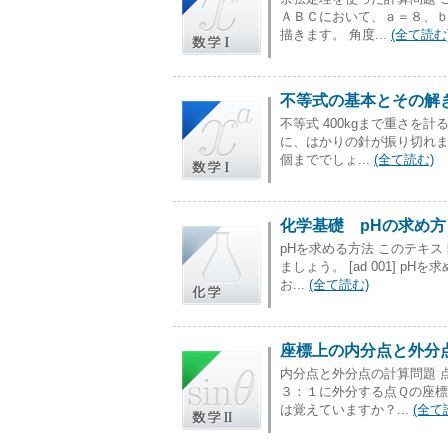
ＡＢＣにおいて、ａ＝８、ｂ
描きます。 角度...
(全て読む
不等式の基本とその解
不等式 400kgまで重さを
に、はかりの針が振り切れ
個まででしょ...
(全て読む)
化学基礎 pHの求め
pHを求める方法 このテキ
ましょう。 [ad 001] 
お...
(全て読む)
座標上の内分点と外分
内分点と外分点の計算問題 
３：１に外分する点Ｑの座標
は覚えていますか？...
(全て