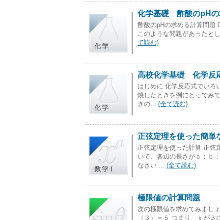
化学基礎 酢酸のpH
酢酸のpHの求める計算問題 0
このような問題があったとし
て読む)
高校化学基礎 化学反
はじめに 化学反応式でいろいろ
焼したときを例にとってみて
きの...
(全て読む)
正弦定理を使った簡単
正弦定理を使った計算 正弦
いて、各辺の長さがａ：ｂ：ｃ
なさい ...
(全て読む)
極限値の計算問題
次の極限値を求めてみましょう 1: 
（３）＝５ つまり、ｘが３