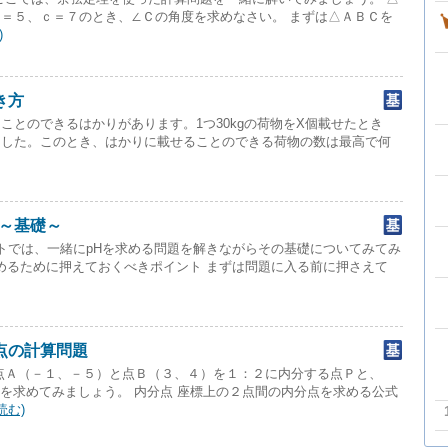
＝５、ｃ＝７のとき、∠Ｃの角度を求めなさい。 まずは△ＡＢＣを
)
き方
計ることのできるはかりがあります。1つ30kgの荷物をX個載せたとき
ました。このとき、はかりに載せることのできる荷物の数は最高で何
方～基礎～
ストでは、一緒にpHを求める問題を解きながらその基礎についてみてみ
pHを求めるために押えておくべきポイント まずは問題に入る前に押さえて
点の計算問題
点Ａ（－１、－５）と点Ｂ（３、４）を１：２に内分する点Ｐと、
を求めてみましょう。 内分点 座標上の２点間の内分点を求める公式
読む)