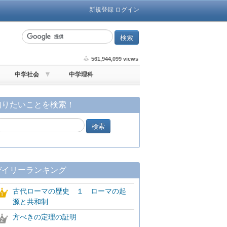
新規登録
ログイン
561,944,099 views
中学社会
中学理科
知りたいことを検索！
デイリーランキング
古代ローマの歴史 １ ローマの起
源と共和制
方べきの定理の証明