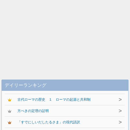
デイリーランキング
>
古代ローマの歴史 １ ローマの起源と共和制
>
方べきの定理の証明
>
「すでにしいだしたるさま」の現代語訳