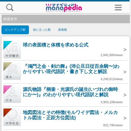
検索条件
ピックアップ順
役に立った順
新着順
球の表面積と体積を求める公式
>
2,842,800views
『鴻門之会・剣の舞』(沛公旦日従百余騎〜)わ
かりやすい現代語訳・書き下し文と解説
>
4,240,612views
源氏物語『桐壷・光源氏の誕生(いづれの御時
にか〜)』のわかりやすい現代語訳と解説
>
3,903,108views
地図図法とその特徴(モルワイデ図法・メルカ
トル図法・正距方位図法)
>
822,795views