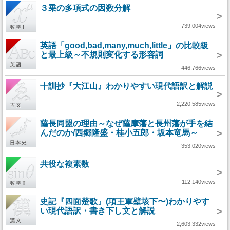
３乗の多項式の因数分解
>
739,004views
英語「good,bad,many,much,little」の比較級
と最上級～不規則変化する形容詞
>
446,766views
十訓抄『大江山』わかりやすい現代語訳と解説
>
2,220,585views
薩長同盟の理由～なぜ薩摩藩と長州藩が手を結
んだのか/西郷隆盛・桂小五郎・坂本竜馬～
>
353,020views
共役な複素数
>
112,140views
史記『四面楚歌』(項王軍壁垓下〜)わかりやす
い現代語訳・書き下し文と解説
>
2,603,332views