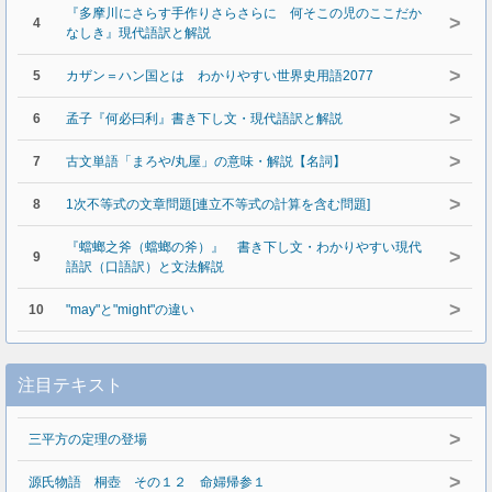
『多摩川にさらす手作りさらさらに 何そこの児のここだか
>
4
なしき』現代語訳と解説
>
5
カザン＝ハン国とは わかりやすい世界史用語2077
>
6
孟子『何必曰利』書き下し文・現代語訳と解説
>
7
古文単語「まろや/丸屋」の意味・解説【名詞】
>
8
1次不等式の文章問題[連立不等式の計算を含む問題]
『蟷螂之斧（蟷螂の斧）』 書き下し文・わかりやすい現代
>
9
語訳（口語訳）と文法解説
>
10
"may"と"might"の違い
注目テキスト
>
三平方の定理の登場
>
源氏物語 桐壺 その１２ 命婦帰参１