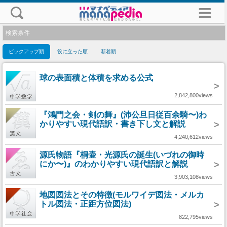
検索条件
ピックアップ順
役に立った順
新着順
球の表面積と体積を求める公式
>
2,842,800views
『鴻門之会・剣の舞』(沛公旦日従百余騎〜)わ
かりやすい現代語訳・書き下し文と解説
>
4,240,612views
源氏物語『桐壷・光源氏の誕生(いづれの御時
にか〜)』のわかりやすい現代語訳と解説
>
3,903,108views
地図図法とその特徴(モルワイデ図法・メルカ
トル図法・正距方位図法)
>
822,795views