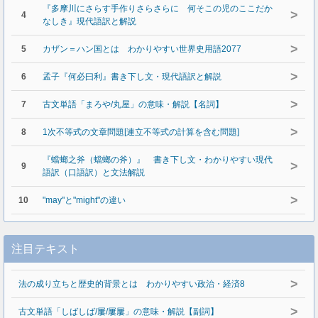
『多摩川にさらす手作りさらさらに 何そこの児のここだか
>
4
なしき』現代語訳と解説
>
5
カザン＝ハン国とは わかりやすい世界史用語2077
>
6
孟子『何必曰利』書き下し文・現代語訳と解説
>
7
古文単語「まろや/丸屋」の意味・解説【名詞】
>
8
1次不等式の文章問題[連立不等式の計算を含む問題]
『蟷螂之斧（蟷螂の斧）』 書き下し文・わかりやすい現代
>
9
語訳（口語訳）と文法解説
>
10
"may"と"might"の違い
注目テキスト
>
法の成り立ちと歴史的背景とは わかりやすい政治・経済8
>
古文単語「しばしば/屢/屢屢」の意味・解説【副詞】