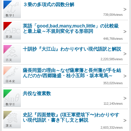
３乗の多項式の因数分解
>
739,004views
英語「good,bad,many,much,little」の比較級
と最上級～不規則変化する形容詞
>
446,766views
十訓抄『大江山』わかりやすい現代語訳と解説
>
2,220,585views
薩長同盟の理由～なぜ薩摩藩と長州藩が手を結
んだのか/西郷隆盛・桂小五郎・坂本竜馬～
>
353,020views
共役な複素数
>
112,140views
史記『四面楚歌』(項王軍壁垓下〜)わかりやす
い現代語訳・書き下し文と解説
>
2,603,332views