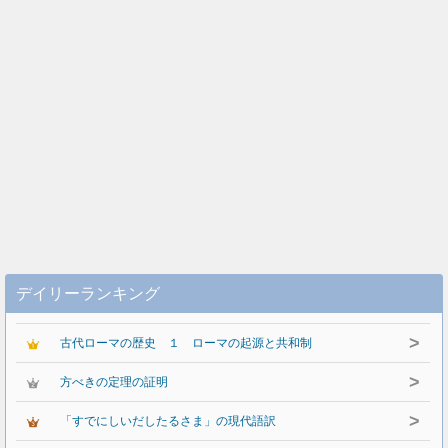
デイリーランキング
>
古代ローマの歴史 １ ローマの起源と共和制
>
方べきの定理の証明
>
「すでにしいだしたるさま」の現代語訳