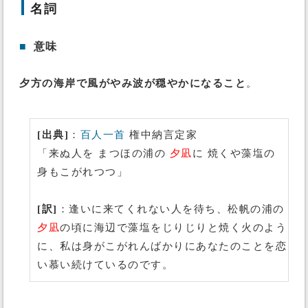
名詞
■
意味
夕方の海岸で風がやみ波が穏やかになること
。
[出典]
：
百人一首
権中納言定家
「来ぬ人を まつほの浦の
夕凪
に 焼くや藻塩の
身もこがれつつ」
[訳]
：逢いに来てくれない人を待ち、松帆の浦の
夕凪
の頃に海辺で藻塩をじりじりと焼く火のよう
に、私は身がこがれんばかりにあなたのことを恋
い慕い続けているのです。