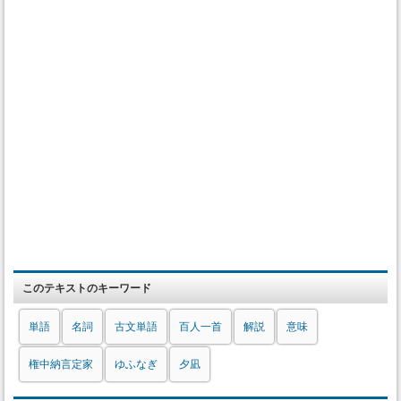
このテキストのキーワード
単語
名詞
古文単語
百人一首
解説
意味
権中納言定家
ゆふなぎ
夕凪