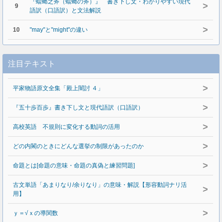
『蟷螂之斧（蟷螂の斧）』 書き下し文・わかりやすい現代
>
9
語訳（口語訳）と文法解説
>
10
"may"と"might"の違い
注目テキスト
>
平家物語原文全集「殿上闇討 ４」
>
『五十歩百歩』書き下し文と現代語訳（口語訳）
>
高校英語 不規則に変化する動詞の活用
>
どの内閣のときにどんな選挙の制限があったのか
>
命題とは[命題の意味・命題の真偽と練習問題]
古文単語「あまりなり/余りなり」の意味・解説【形容動詞ナリ活
>
用】
>
ｙ＝√ｘの導関数