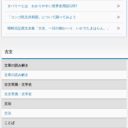
>
タバリーとは わかりやすい世界史用語1297
>
「コンゴ民主共和国」について調べてみよう
>
蜻蛉日記原文全集「大夫、一日の御かへり、いかでたまはらん。」
古文
文章の読み解き
文章の読み解き
古文常識・文学史
古文常識・文学史
文法
文法
ことば