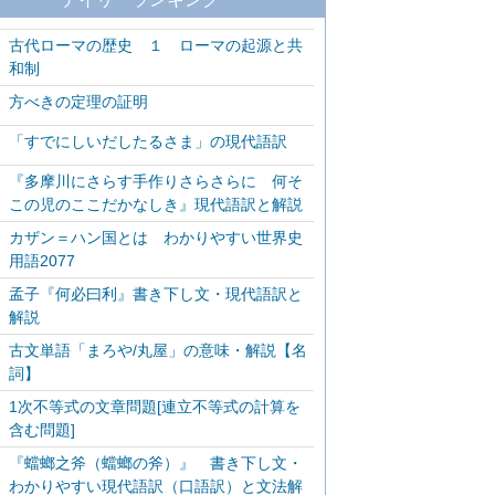
古代ローマの歴史 １ ローマの起源と共
和制
方べきの定理の証明
「すでにしいだしたるさま」の現代語訳
『多摩川にさらす手作りさらさらに 何そ
この児のここだかなしき』現代語訳と解説
カザン＝ハン国とは わかりやすい世界史
用語2077
孟子『何必曰利』書き下し文・現代語訳と
解説
古文単語「まろや/丸屋」の意味・解説【名
詞】
1次不等式の文章問題[連立不等式の計算を
含む問題]
『蟷螂之斧（蟷螂の斧）』 書き下し文・
わかりやすい現代語訳（口語訳）と文法解