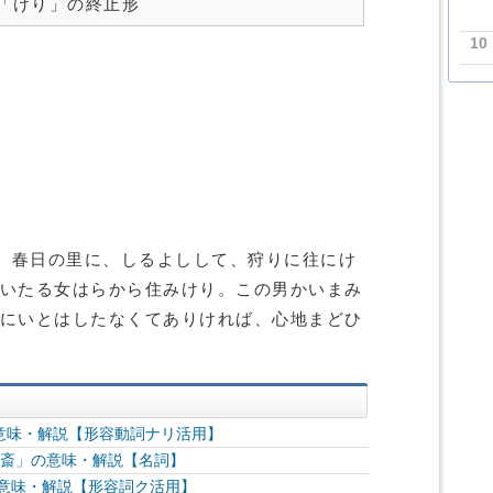
「けり」の終止形
10
、春日の里に、しるよしして、狩りに往にけ
めいたる女はらから住みけり。この男かいまみ
里にいとはしたなくてありければ、心地まどひ
意味・解説【形容動詞ナリ活用】
潔斎」の意味・解説【名詞】
の意味・解説【形容詞ク活用】