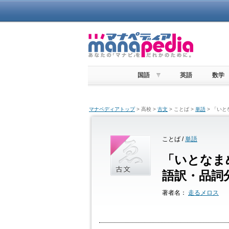
国語
英語
数学
マナペディアトップ
> 高校 >
古文
> ことば >
単語
> 「い
ことば /
単語
「いとなま
語訳・品詞
著者名：
走るメロス