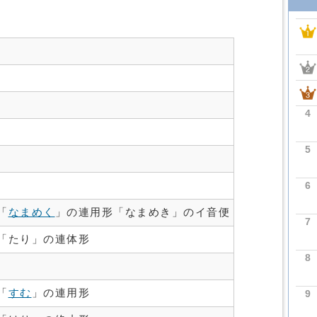
4
5
6
「
なまめく
」の連用形「なまめき」のイ音便
7
「たり」の連体形
8
「
すむ
」の連用形
9