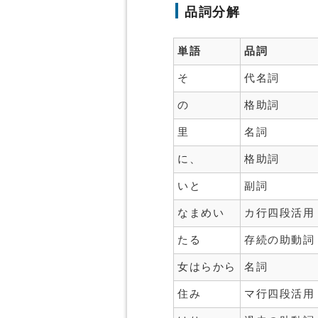
品詞分解
単語
品詞
そ
代名詞
の
格助詞
里
名詞
に、
格助詞
いと
副詞
なまめい
カ行四段活用
たる
存続の助動詞
女はらから
名詞
住み
マ行四段活用