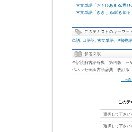
・
古文単語「おもひあまる/思
・
古文単語「ききしる/聞き知
単語
,
口語訳
,
古文単語
,
伊勢物
全訳読解古語辞典 第四版 三
ベネッセ全訳古語辞典 改訂版 B
この科
このテ