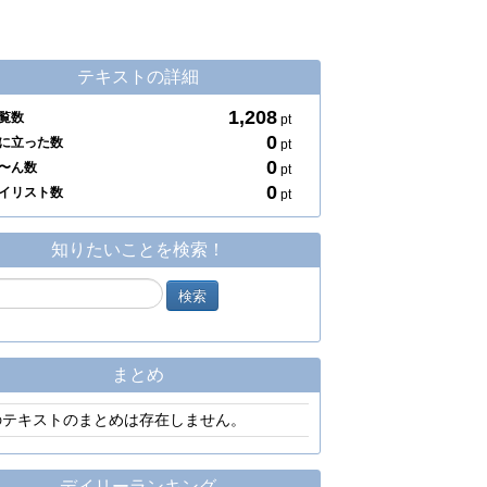
テキストの詳細
1,208
覧数
pt
0
に立った数
pt
0
〜ん数
pt
0
イリスト数
pt
知りたいことを検索！
まとめ
のテキストのまとめは存在しません。
デイリーランキング