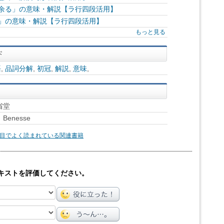
ひ余る」の意味・解説【ラ行四段活用】
る」の意味・解説【ラ行四段活用】
もっと見る
語
,
品詞分解
,
初冠
,
解説
,
意味
,
省堂
enesse
目でよく読まれている関連書籍
キストを評価してください。