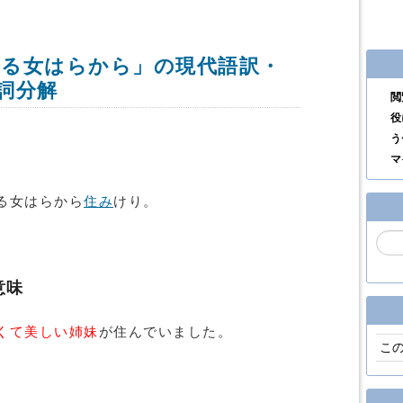
る女はらから」の現代語訳・
詞分解
閲
役
う
マ
る女はらから
住み
けり。
意味
くて美しい姉妹
が住んでいました。
こ