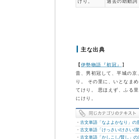
けり。
過去の助動詞
主な出典
【
伊勢物語『初冠』
】
昔、男初冠して、平城の京
り。 その里に、いとなま
てけり。 思ほえず、ふる
にけり。
・
古文単語「なよよかなり」の
・
古文単語「けっさい/けさい/
・
古文単語「かしこし/賢し」