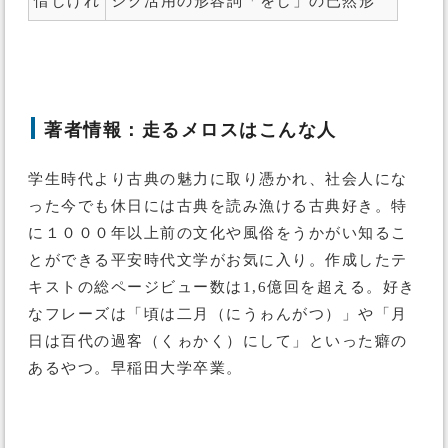
惜しけれ
シク活用の形容詞「をし」の已然形
著者情報：走るメロスはこんな人
学生時代より古典の魅力に取り憑かれ、社会人にな
った今でも休日には古典を読み漁ける古典好き。特
に１０００年以上前の文化や風俗をうかがい知るこ
とができる平安時代文学がお気に入り。作成したテ
キストの総ページビュー数は1,6億回を超える。好き
なフレーズは「頃は二月（にうゎんがつ）」や「月
日は百代の過客（くゎかく）にして」といった癖の
あるやつ。早稲田大学卒業。