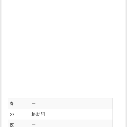
春
ー
の
格助詞
夜
ー