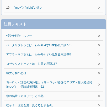
>
10
"may"と"might"の違い
注目テキスト
>
哲学者列伝 ルソー
>
パータリプトラとは わかりやすい世界史用語773
>
アフラ＝マズダとは わかりやすい世界史用語888
>
ロゼッタストーンとは 世界史用語167
>
極大と極小とは
ヨーロッパ諸国の海外進出（ヨーロッパ各国のアジア・新大陸植民
>
地など） 受験対策問題 62
>
水の熱量（カロリー）と比熱
>
枕草子 原文全集「見ぐるしきもの」