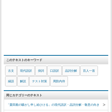
このテキストのキーワード
古文
現代語訳
掛詞
口語訳
品詞分解
百人一首
縁語
解説
テスト対策
周防内侍
同じカテゴリーのテキスト
>
「粟田殿の騒がし申し給ひける」の現代語訳・品詞分解・敬意の向き