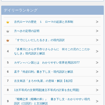
デイリーランキング
>
古代ローマの歴史 １ ローマの起源と共和制
>
方べきの定理の証明
>
「すでにしいだしたるさま」の現代語訳
『多摩川にさらす手作りさらさらに 何そこの児のここだか
>
4
なしき』現代語訳と解説
>
5
カザン＝ハン国とは わかりやすい世界史用語2077
>
6
孟子『何必曰利』書き下し文・現代語訳と解説
>
7
古文単語「まろや/丸屋」の意味・解説【名詞】
>
8
1次不等式の文章問題[連立不等式の計算を含む問題]
『蟷螂之斧（蟷螂の斧）』 書き下し文・わかりやすい現代
>
9
語訳（口語訳）と文法解説