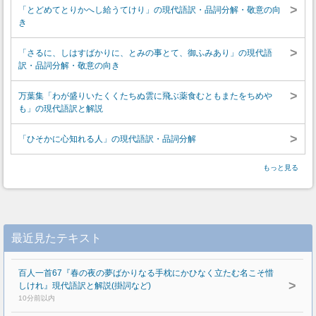
>
「とどめてとりかへし給うてけり」の現代語訳・品詞分解・敬意の向
き
>
「さるに、しはすばかりに、とみの事とて、御ふみあり」の現代語
訳・品詞分解・敬意の向き
>
万葉集「わが盛りいたくくたちぬ雲に飛ぶ薬食むともまたをちめや
も」の現代語訳と解説
>
「ひそかに心知れる人」の現代語訳・品詞分解
もっと見る
最近見たテキスト
百人一首67『春の夜の夢ばかりなる手枕にかひなく立たむ名こそ惜
>
しけれ』現代語訳と解説(掛詞など)
10分前以内