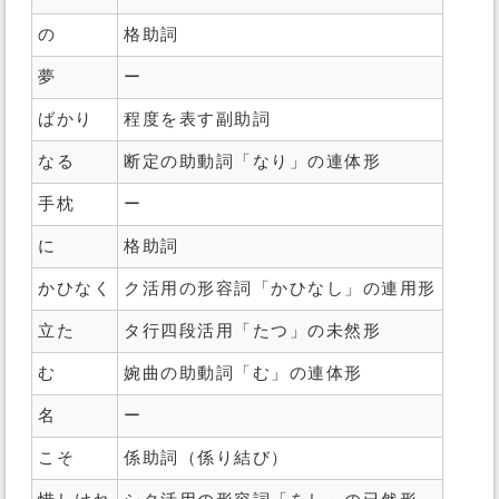
の
格助詞
夢
ー
ばかり
程度を表す副助詞
なる
断定の助動詞「なり」の連体形
手枕
ー
に
格助詞
かひなく
ク活用の形容詞「かひなし」の連用形
立た
タ行四段活用「たつ」の未然形
む
婉曲の助動詞「む」の連体形
名
ー
こそ
係助詞（係り結び）