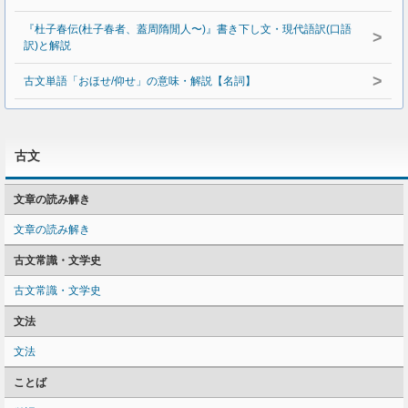
『杜子春伝(杜子春者、蓋周隋閒人〜)』書き下し文・現代語訳(口語
>
訳)と解説
>
古文単語「おほせ/仰せ」の意味・解説【名詞】
古文
文章の読み解き
文章の読み解き
古文常識・文学史
古文常識・文学史
文法
文法
ことば