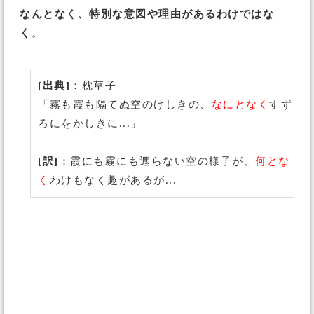
なんとなく、特別な意図や理由があるわけではな
く
。
[出典]
：枕草子
「霧も霞も隔てぬ空のけしきの、
なにとなく
すず
ろにをかしきに...」
[訳]
：霞にも霧にも遮らない空の様子が、
何とな
く
わけもなく趣があるが...