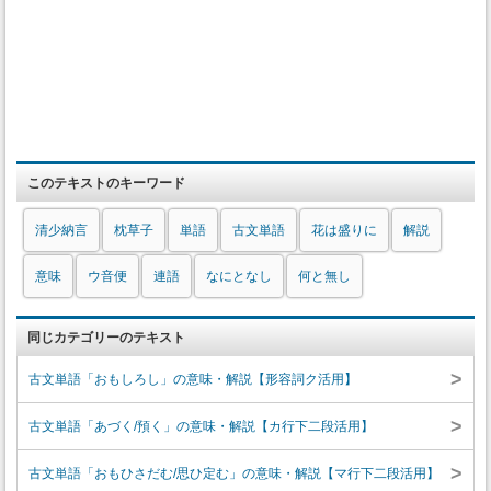
このテキストのキーワード
清少納言
枕草子
単語
古文単語
花は盛りに
解説
意味
ウ音便
連語
なにとなし
何と無し
同じカテゴリーのテキスト
>
古文単語「おもしろし」の意味・解説【形容詞ク活用】
>
古文単語「あづく/預く」の意味・解説【カ行下二段活用】
>
古文単語「おもひさだむ/思ひ定む」の意味・解説【マ行下二段活用】