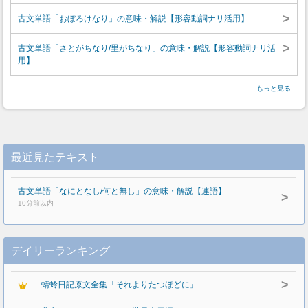
>
古文単語「おぼろけなり」の意味・解説【形容動詞ナリ活用】
>
古文単語「さとがちなり/里がちなり」の意味・解説【形容動詞ナリ活
用】
もっと見る
最近見たテキスト
古文単語「なにとなし/何と無し」の意味・解説【連語】
>
10分前以内
デイリーランキング
>
蜻蛉日記原文全集「それよりたつほどに」