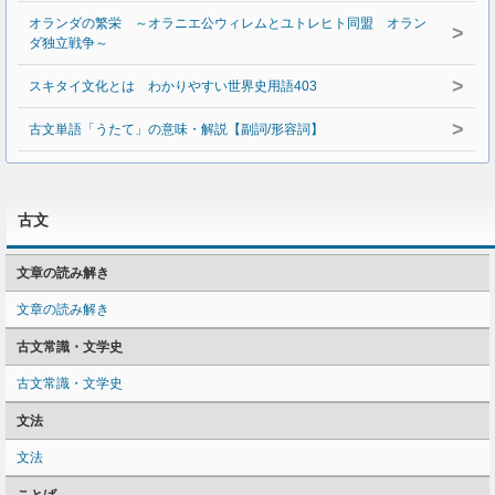
オランダの繁栄 ～オラニエ公ウィレムとユトレヒト同盟 オラン
>
ダ独立戦争～
>
スキタイ文化とは わかりやすい世界史用語403
>
古文単語「うたて」の意味・解説【副詞/形容詞】
古文
文章の読み解き
文章の読み解き
古文常識・文学史
古文常識・文学史
文法
文法