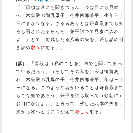
「『日頃は音にも聞きつらん、今は目にも見給
へ。木曽殿の御乳母子、今井四郎兼平、生年三十
三にまかりなる。さる者ありとは鎌倉殿までも知
ろし召されたるらんぞ。兼平討つて見参に入れ
よ。』とて、射残したる八筋の矢を、差し詰め引
き詰め
散々に
射る。」
[訳]
：「普段は（私のことを）噂でも聞いて知っ
ているだろう、（そしてその私を）今は御覧あ
れ。木曽殿の乳母の子、今井四郎兼平、年は三十
三になる。このような者がいることは鎌倉殿まで
もご存知であろう。兼平を討ち取って（頼朝に）
お目にかけよ。」と言って、残した八本の矢を、
次から次へと弓につがえて
激しく
射る。