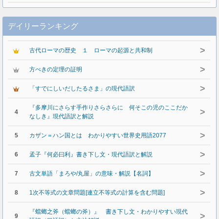
デイリーランキング
>
古代ローマの歴史 １ ローマの起源と共和制
>
方べきの定理の証明
>
「すでにしいだしたるさま」の現代語訳
『多摩川にさらす手作りさらさらに 何そこの児のここだか
>
4
なしき』現代語訳と解説
>
5
カザン＝ハン国とは わかりやすい世界史用語2077
>
6
孟子『何必曰利』書き下し文・現代語訳と解説
>
7
古文単語「まろや/丸屋」の意味・解説【名詞】
>
8
1次不等式の文章問題[連立不等式の計算を含む問題]
『蟷螂之斧（蟷螂の斧）』 書き下し文・わかりやすい現代
>
9