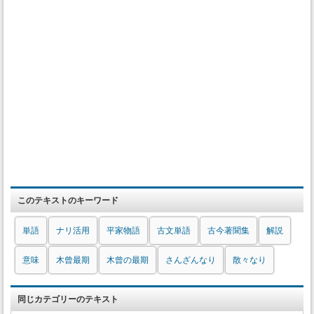
このテキストのキーワード
単語
ナリ活用
平家物語
古文単語
古今著聞集
解説
意味
木曾最期
木曾の最期
さんざんなり
散々なり
同じカテゴリーのテキスト