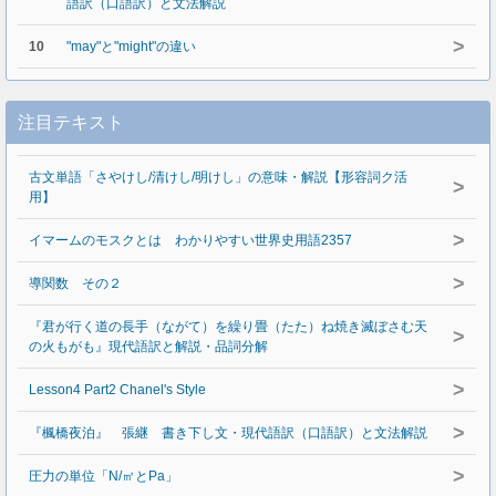
語訳（口語訳）と文法解説
>
10
"may"と"might"の違い
注目テキスト
古文単語「さやけし/清けし/明けし」の意味・解説【形容詞ク活
>
用】
>
イマームのモスクとは わかりやすい世界史用語2357
>
導関数 その２
『君が行く道の長手（ながて）を繰り畳（たた）ね焼き滅ぼさむ天
>
の火もがも』現代語訳と解説・品詞分解
>
Lesson4 Part2 Chanel's Style
>
『楓橋夜泊』 張継 書き下し文・現代語訳（口語訳）と文法解説
>
圧力の単位「N/㎡とPa」