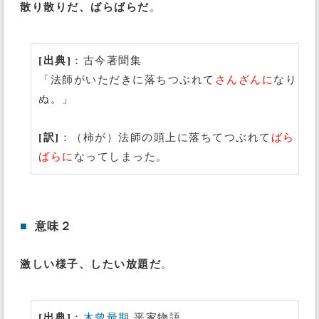
散り散りだ、ばらばらだ
。
[出典]
：古今著聞集
「法師がいただきに落ちつぶれて
さんざんに
なり
ぬ。」
[訳]
：（柿が）法師の頭上に落ちてつぶれて
ばら
ばらに
なってしまった。
■
意味２
激しい様子、したい放題だ
。
[出典]
：
木曾最期
平家物語