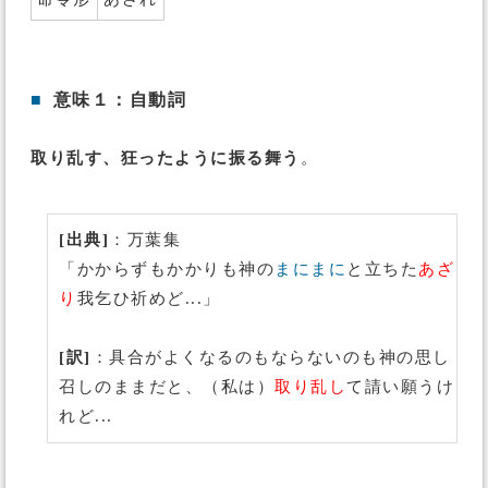
■
意味１：自動詞
取り乱す、狂ったように振る舞う
。
[出典]
：万葉集
「かからずもかかりも神の
まにまに
と立ちた
あざ
り
我乞ひ祈めど...」
[訳]
：具合がよくなるのもならないのも神の思し
召しのままだと、（私は）
取り乱し
て請い願うけ
れど...