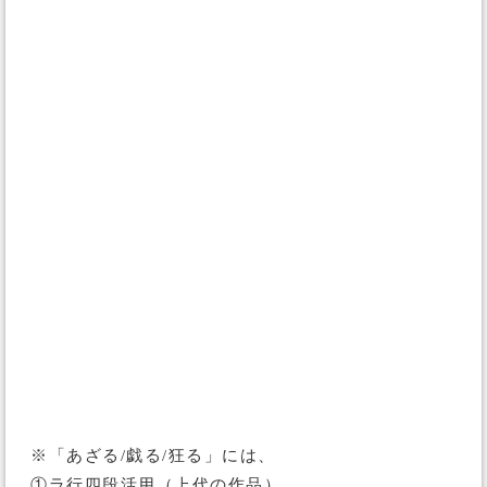
※「あざる/戯る/狂る」には、
①ラ行四段活用（上代の作品）