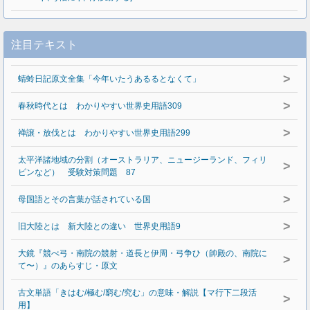
注目テキスト
>
蜻蛉日記原文全集「今年いたうあるるとなくて」
>
春秋時代とは わかりやすい世界史用語309
>
禅譲・放伐とは わかりやすい世界史用語299
太平洋諸地域の分割（オーストラリア、ニュージーランド、フィリ
>
ピンなど） 受験対策問題 87
>
母国語とその言葉が話されている国
>
旧大陸とは 新大陸との違い 世界史用語9
大鏡『競べ弓・南院の競射・道長と伊周・弓争ひ（帥殿の、南院に
>
て〜）』のあらすじ・原文
古文単語「きはむ/極む/窮む/究む」の意味・解説【マ行下二段活
>
用】