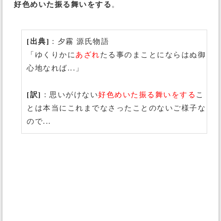
好色めいた振る舞いをする
。
[出典]
：夕霧 源氏物語
「ゆくりかに
あざれ
たる事のまことにならはぬ御
心地なれば...」
[訳]
：思いがけない
好色めいた振る舞いをする
こ
とは本当にこれまでなさったことのないご様子な
ので...