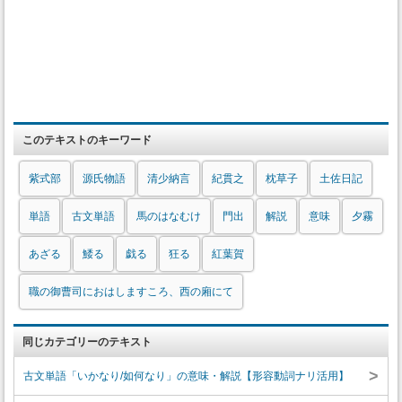
このテキストのキーワード
紫式部
源氏物語
清少納言
紀貫之
枕草子
土佐日記
単語
古文単語
馬のはなむけ
門出
解説
意味
夕霧
あざる
鯘る
戯る
狂る
紅葉賀
職の御曹司におはしますころ、西の廂にて
同じカテゴリーのテキスト
>
古文単語「いかなり/如何なり」の意味・解説【形容動詞ナリ活用】