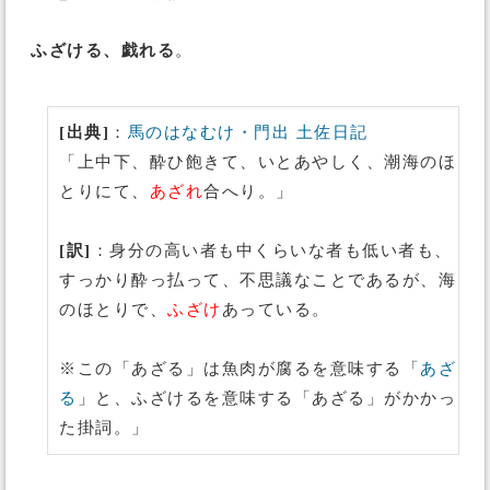
ふざける、戯れる
。
[出典]
：
馬のはなむけ・門出
土佐日記
「上中下、酔ひ飽きて、いとあやしく、潮海のほ
とりにて、
あざれ
合へり。」
[訳]
：身分の高い者も中くらいな者も低い者も、
すっかり酔っ払って、不思議なことであるが、海
のほとりで、
ふざけ
あっている。
※この「あざる」は魚肉が腐るを意味する「
あざ
る
」と、ふざけるを意味する「あざる」がかかっ
た掛詞。」