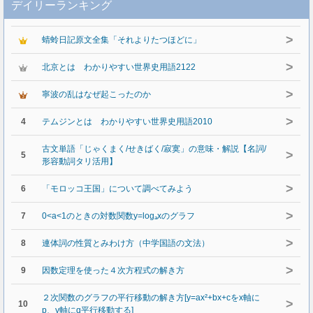
デイリーランキング
>
蜻蛉日記原文全集「それよりたつほどに」
>
北京とは わかりやすい世界史用語2122
>
寧波の乱はなぜ起こったのか
>
4
テムジンとは わかりやすい世界史用語2010
古文単語「じゃくまく/せきばく/寂寞」の意味・解説【名詞/
>
5
形容動詞タリ活用】
>
6
「モロッコ王国」について調べてみよう
>
7
0<a<1のときの対数関数y=logₐxのグラフ
>
8
連体詞の性質とみわけ方（中学国語の文法）
>
9
因数定理を使った４次方程式の解き方
２次関数のグラフの平行移動の解き方[y=ax²+bx+cをx軸に
>
10
p、y軸にq平行移動する]