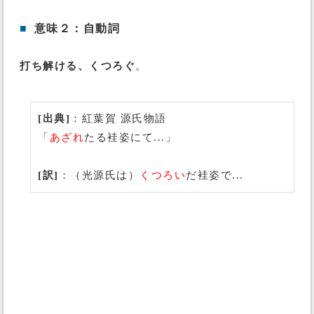
■
意味２：自動詞
打ち解ける、くつろぐ
。
[出典]
：紅葉賀 源氏物語
「
あざれ
たる袿姿にて...」
[訳]
：（光源氏は）
くつろい
だ袿姿で...