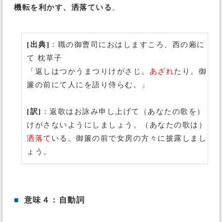
機転を利かす、洒落ている
。
[出典]
：職の御曹司におはしますころ、西の廂に
て 枕草子
「返しはつかうまつりけがさじ。
あざれ
たり。御
簾の前にて人にを語り侍らむ。」
[訳]
：返歌はお詠み申し上げて（あなたの歌を）
けがさないようにしましょう。（あなたの歌は）
洒落て
いる。御簾の前で女房の方々に披露しまし
ょう。
■
意味４：自動詞