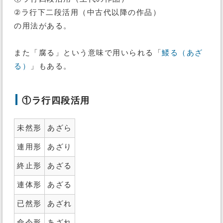
②ラ行下二段活用（中古代以降の作品）
の用法がある。
また「腐る」という意味で用いられる「
鯘る（あざ
る）
」もある。
①ラ行四段活用
未然形
あざら
連用形
あざり
終止形
あざる
連体形
あざる
已然形
あざれ
命令形
あざれ