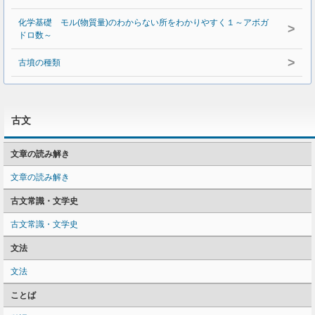
化学基礎 モル(物質量)のわからない所をわかりやすく１～アボガ
>
ドロ数～
>
古墳の種類
古文
文章の読み解き
文章の読み解き
古文常識・文学史
古文常識・文学史
文法
文法
ことば