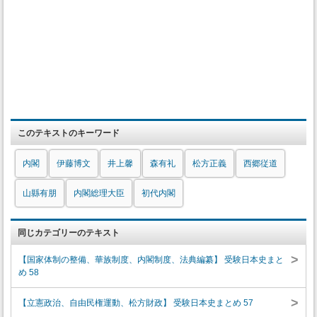
このテキストのキーワード
内閣
伊藤博文
井上馨
森有礼
松方正義
西郷従道
山縣有朋
内閣総理大臣
初代内閣
同じカテゴリーのテキスト
>
【国家体制の整備、華族制度、内閣制度、法典編纂】 受験日本史まと
め 58
>
【立憲政治、自由民権運動、松方財政】 受験日本史まとめ 57