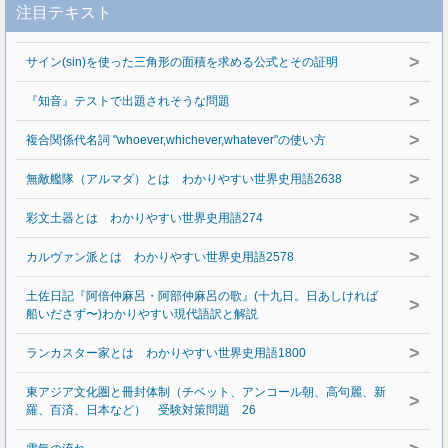
注目テキスト
>
サイン(sin)を使った三角形の面積を求める公式とその証明
>
『知音』テストで出題されそうな問題
>
複合関係代名詞 "whoever,whichever,whatever"の使い方
>
無敵艦隊（アルマダ）とは わかりやすい世界史用語2638
>
彩文土器とは わかりやすい世界史用語274
>
カルヴァン派とは わかりやすい世界史用語2578
土佐日記『阿倍仲麻呂・阿部仲麻呂の歌』(十九日。日あしければ
>
船いださず〜)わかりやすい現代語訳と解説
>
ランカスター家とは わかりやすい世界史用語1800
東アジア文化圏と冊封体制（チベット、アンコール朝、高句麗、新
>
羅、百済、日本など） 受験対策問題 26