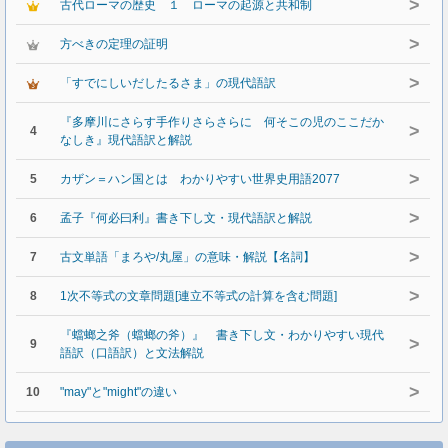
>
古代ローマの歴史 １ ローマの起源と共和制
>
方べきの定理の証明
>
「すでにしいだしたるさま」の現代語訳
『多摩川にさらす手作りさらさらに 何そこの児のここだか
>
4
なしき』現代語訳と解説
>
5
カザン＝ハン国とは わかりやすい世界史用語2077
>
6
孟子『何必曰利』書き下し文・現代語訳と解説
>
7
古文単語「まろや/丸屋」の意味・解説【名詞】
>
8
1次不等式の文章問題[連立不等式の計算を含む問題]
『蟷螂之斧（蟷螂の斧）』 書き下し文・わかりやすい現代
>
9
語訳（口語訳）と文法解説
>
10
"may"と"might"の違い