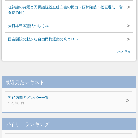
>
征韓論の背景と民撰議院設立建白書の提出（西郷隆盛・板垣退助・岩
倉使節団）
>
大日本帝国憲法のしくみ
>
国会開設の勅から自由民権運動の高まりへ
もっと見る
最近見たテキスト
初代内閣のメンバー一覧
>
10分前以内
デイリーランキング