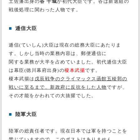
土佐藩出身の
谷 干城
が初代大臣です。谷は新選組の
戦後処理に関わった人物です。
■
逓信大臣
逓信(ていしん)大臣は現在の総務大臣にあたりま
す。しかし当時の業務内容は、郵便通信に
関する業務が大半を占めていました。初代逓信大臣
は幕臣(徳川幕府出身)の
榎本武揚
です。
榎本武揚は
戊辰戦争のクライマックス函館五稜郭の
戦いに至るまで、新政府に反抗をした人物
ですが、
その才能をかわれての大抜擢でした。
■
陸軍大臣
陸軍の総責任者です。現在日本では軍を持つことを
禁じていますので、このポストはありません。