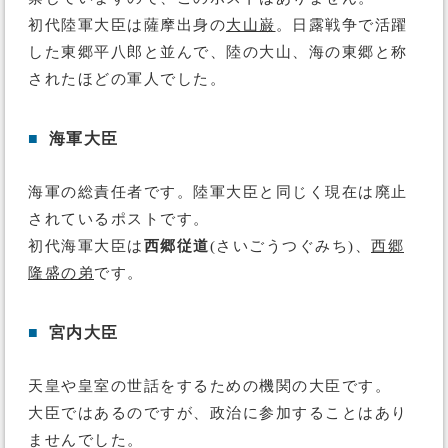
初代陸軍大臣は薩摩出身の
大山巌
。日露戦争で活躍
した東郷平八郎と並んで、陸の大山、海の東郷と称
されたほどの軍人でした。
■
海軍大臣
海軍の総責任者です。陸軍大臣と同じく現在は廃止
されているポストです。
初代海軍大臣は
西郷従道
(さいごうつぐみち)、
西郷
隆盛の弟
です。
■
宮内大臣
天皇や皇室の世話をするための機関の大臣です。
大臣ではあるのですが、政治に参加することはあり
ませんでした。