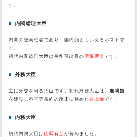
す。
■
内閣総理大臣
内閣の総責任者であり、国の顔ともいえるポストで
す。
初代内閣総理大臣は長州藩出身の
伊藤博文
です。
■
外務大臣
主に外交を司る大臣です。初代外務大臣は、
鹿鳴館
を建設し不平等条約の改正に務めた
井上馨
です。
■
内務大臣
初代内務大臣は
山縣有朋
が努めました。