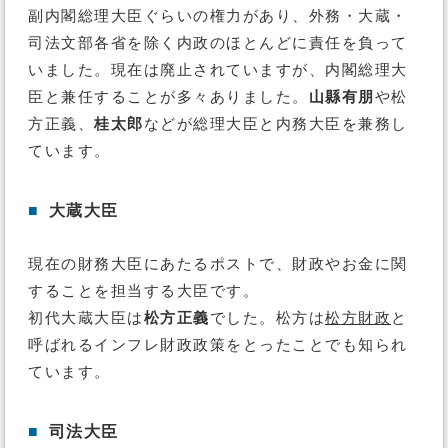
副内閣総理大臣ぐらいの権力があり、外務・大蔵・
司法文部各省を除く内政のほとんどに責任を負って
いました。現在は廃止されていますが、内閣総理大
臣と兼任することが多々ありました。
山縣有朋
や松
方正義、
桂太郎
などが総理大臣と内務大臣を兼務し
ています。
■
大蔵大臣
現在の財務大臣にあたるポストで、財政やお金に関
することを担当する大臣です。
初代大蔵大臣は
松方正義
でした。松方は
松方財政
と
呼ばれるインフレ財政政策をとったことでも知られ
ています。
■
司法大臣