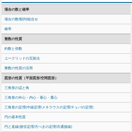
場合の数と確率
場合の数/順列/組合せ
確率
整数の性質
約数と倍数
ユークリッドの互除法
整数の性質の活用
図形の性質（平面図形/空間図形）
三角形の辺と角
三角形の外心・内心・垂心・重心
三角形の定理(中線定理/メネラウスの定理/チェバの定理)
円の基本性質
円と直線(接弦定理/方べきの定理/共通接線)