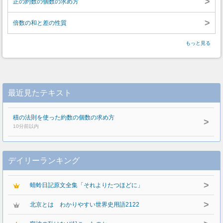
>
正の約数の個数の求め方
>
倍数の和と差の性質
もっと見る
最近見たテキスト
積の法則を使った約数の個数の求め方
>
10分前以内
デイリーランキング
>
蜻蛉日記原文全集「それよりたつほどに」
>
北京とは わかりやすい世界史用語2122