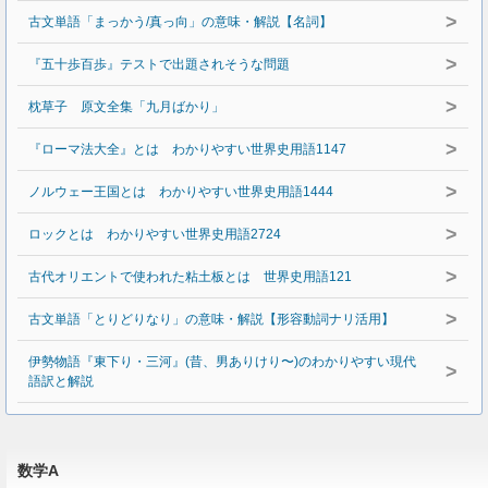
>
古文単語「まっかう/真っ向」の意味・解説【名詞】
>
『五十歩百歩』テストで出題されそうな問題
>
枕草子 原文全集「九月ばかり」
>
『ローマ法大全』とは わかりやすい世界史用語1147
>
ノルウェー王国とは わかりやすい世界史用語1444
>
ロックとは わかりやすい世界史用語2724
>
古代オリエントで使われた粘土板とは 世界史用語121
>
古文単語「とりどりなり」の意味・解説【形容動詞ナリ活用】
伊勢物語『東下り・三河』(昔、男ありけり〜)のわかりやすい現代
>
語訳と解説
数学A