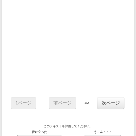
1ページ
前ページ
次ページ
1/2
このテキストを評価してください。
役に立った
う～ん・・・