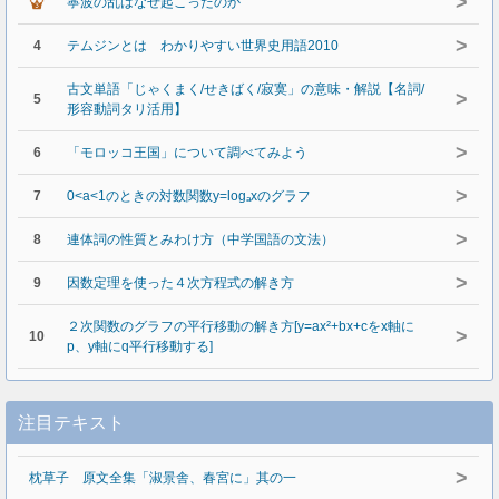
>
寧波の乱はなぜ起こったのか
>
4
テムジンとは わかりやすい世界史用語2010
古文単語「じゃくまく/せきばく/寂寞」の意味・解説【名詞/
>
5
形容動詞タリ活用】
>
6
「モロッコ王国」について調べてみよう
>
7
0<a<1のときの対数関数y=logₐxのグラフ
>
8
連体詞の性質とみわけ方（中学国語の文法）
>
9
因数定理を使った４次方程式の解き方
２次関数のグラフの平行移動の解き方[y=ax²+bx+cをx軸に
>
10
p、y軸にq平行移動する]
注目テキスト
>
枕草子 原文全集「淑景舎、春宮に」其の一