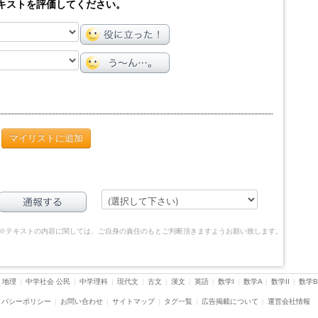
キストを評価してください。
マイリストに追加
※テキストの内容に関しては、ご自身の責任のもとご判断頂きますようお願い致します。
 地理
|
中学社会 公民
|
中学理科
|
現代文
|
古文
|
漢文
|
英語
|
数学I
|
数学A
|
数学II
|
数学B
イバシーポリシー
|
お問い合わせ
|
サイトマップ
|
タグ一覧
|
広告掲載について
|
運営会社情報