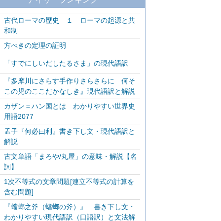
古代ローマの歴史 １ ローマの起源と共
和制
方べきの定理の証明
「すでにしいだしたるさま」の現代語訳
『多摩川にさらす手作りさらさらに 何そ
この児のここだかなしき』現代語訳と解説
カザン＝ハン国とは わかりやすい世界史
用語2077
孟子『何必曰利』書き下し文・現代語訳と
解説
古文単語「まろや/丸屋」の意味・解説【名
詞】
1次不等式の文章問題[連立不等式の計算を
含む問題]
『蟷螂之斧（蟷螂の斧）』 書き下し文・
わかりやすい現代語訳（口語訳）と文法解