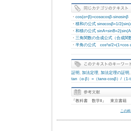
・
cos(α+β)=cosαcosβ-sinα
・
積和の公式 sinαcosβ=1/2{si
・
和積の公式 sinA+sinB=2{sin(
・
三角関数の合成公式（合成関数）の証明 
・
半角の公式 cos²α/2=(1+
証明
,
加法定理
,
加法定理の証明
tan（α-β）=（tanα-cosβ）/（1
『教科書 数学Ⅱ』 東京書籍
この科