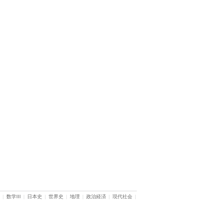
|
数学III
|
日本史
|
世界史
|
地理
|
政治経済
|
現代社会
|