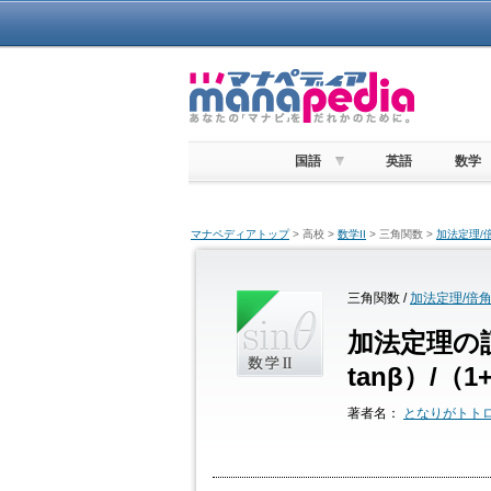
国語
英語
数学
マナペディアトップ
> 高校 >
数学II
> 三角関数 >
加法定理/
三角関数 /
加法定理/倍
加法定理の証明
tanβ）/（1
著者名：
となりがトト