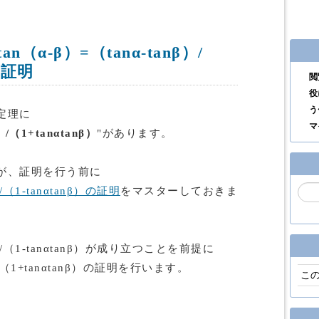
（α-β）=（tanα-tanβ）/
の証明
閲
役
う
定理に
マ
）/（1+tanαtanβ）
"があります。
が、証明を行う前に
）/（1-tanαtanβ）の証明
をマスターしておきま
nβ）/（1-tanαtanβ）が成り立つことを前提に
β）/（1+tanαtanβ）の証明を行います。
こ