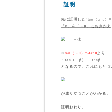
証明
先に証明した"tan（α+β）=（t
「β」を「－β」におきかえ
－①
※
tan（－θ）=-tanθ
より
・tan（－β）=－tanβ
となるので、これにもとづ
が成り立つことがわかる。
証明おわり。