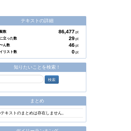
テキストの詳細
86,477
覧数
pt
29
に立った数
pt
46
〜ん数
pt
0
イリスト数
pt
知りたいことを検索！
まとめ
のテキストのまとめは存在しません。
デイリーランキング