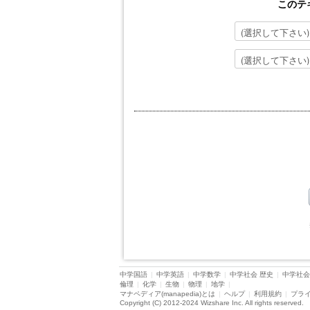
このテ
中学国語
|
中学英語
|
中学数学
|
中学社会 歴史
|
中学社会
倫理
|
化学
|
生物
|
物理
|
地学
|
マナペディア(manapedia)とは
|
ヘルプ
|
利用規約
|
プラ
Copyright (C) 2012-2024 Wizshare Inc. All rights reserved.