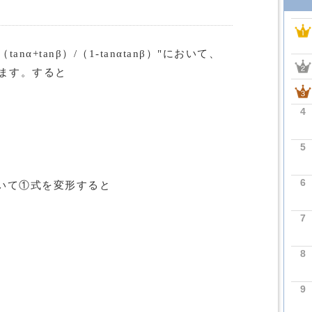
anα+tanβ）/（1-tanαtanβ）"において、
ます。すると
4
5
6
いて①式を変形すると
7
8
9