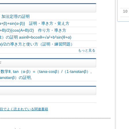
10
sinβ 加法定理の証明
n(α+β)+sin(α-β)} 証明・導き方・覚え方
A+B)/2}{cos(A+B)/2} 作り方・導き方
asinθ+bcosθ=√a²+b²sin(θ+α)
cos α)/2の導き方と使い方（証明・練習問題）
もっと見る
,
数学Ⅱ
,
tan（α-β）=（tanα-cosβ）/（1-tanαtanβ）
,
-tanαtanβ）の証明
,
目でよく読まれている関連書籍