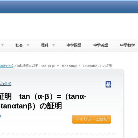
社会
理科
中学国語
中学英語
中学数学
倍角の公式
> 加法定理の証明 tan（α-β）=（tanα-tanβ）/（1+tanαtanβ）の証明
角の公式
 tan（α-β）=（tanα-
+tanαtanβ）の証明
ロ
マイリストに追加