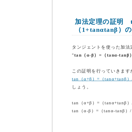
加法定理の証明 tan
（1+tanαtanβ）
タンジェントを使った加法
"
tan（α-β）=（tanα-tanβ
この証明を行っていきます
tan（α+β）=（tanα+tanβ
しょう。
tan（α+β）=（tanα+ta
tan（α-β）=（tanα-tan