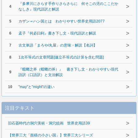
『多摩川にさらす手作りさらさらに 何そこの児のここだか
>
4
なしき』現代語訳と解説
>
5
カザン＝ハン国とは わかりやすい世界史用語2077
>
6
孟子『何必曰利』書き下し文・現代語訳と解説
>
7
古文単語「まろや/丸屋」の意味・解説【名詞】
>
8
1次不等式の文章問題[連立不等式の計算を含む問題]
『蟷螂之斧（蟷螂の斧）』 書き下し文・わかりやすい現代
>
9
語訳（口語訳）と文法解説
>
10
"may"と"might"の違い
注目テキスト
>
旧石器時代の洞穴美術・洞穴絵画 世界史用語39
>
【世界三大「面積の小さい国」】世界三大シリーズ