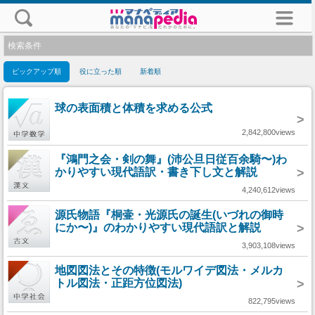
検索条件
ピックアップ順
役に立った順
新着順
球の表面積と体積を求める公式
>
2,842,800views
『鴻門之会・剣の舞』(沛公旦日従百余騎〜)わ
かりやすい現代語訳・書き下し文と解説
>
4,240,612views
源氏物語『桐壷・光源氏の誕生(いづれの御時
にか〜)』のわかりやすい現代語訳と解説
>
3,903,108views
地図図法とその特徴(モルワイデ図法・メルカ
トル図法・正距方位図法)
>
822,795views