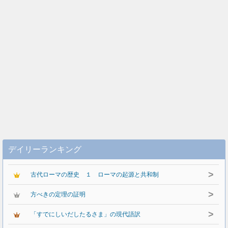
デイリーランキング
>
古代ローマの歴史 １ ローマの起源と共和制
>
方べきの定理の証明
>
「すでにしいだしたるさま」の現代語訳