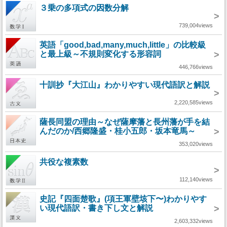
３乗の多項式の因数分解
>
739,004views
英語「good,bad,many,much,little」の比較級
と最上級～不規則変化する形容詞
>
446,766views
十訓抄『大江山』わかりやすい現代語訳と解説
>
2,220,585views
薩長同盟の理由～なぜ薩摩藩と長州藩が手を結
んだのか/西郷隆盛・桂小五郎・坂本竜馬～
>
353,020views
共役な複素数
>
112,140views
史記『四面楚歌』(項王軍壁垓下〜)わかりやす
い現代語訳・書き下し文と解説
>
2,603,332views