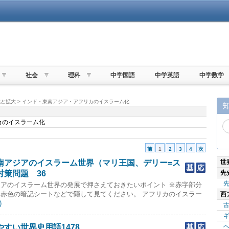
社会
理科
中学国語
中学英語
中学数学
成と拡大 > インド・東南アジア・アフリカのイスラーム化
カのイスラーム化
前
1
2
3
4
次
世
南アジアのイスラーム世界（マリ王国、デリー=ス
先
策問題 36
アのイスラーム世界の発展で押さえておきたいポイント ※赤字部分
赤色の暗記シートなどで隠して見てください。 アフリカのイスラー
西
)
すい世界史用語1478