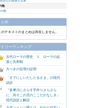
これからの世界と日本
の他
その他
まとめ
このテキストのまとめは存在しません。
デイリーランキング
古代ローマの歴史 １ ローマの起
源と共和制
方べきの定理の証明
「すでにしいだしたるさま」の現代
語訳
4
『多摩川にさらす手作りさらさら
に 何そこの児のここだかなしき』
現代語訳と解説
5
カザン＝ハン国とは わかりやすい