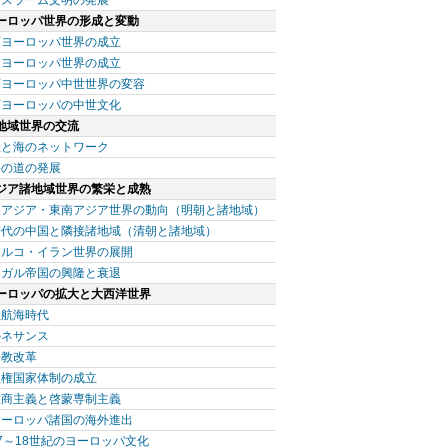
ーロッパ世界の形成と変動
西ヨーロッパ世界の成立
東ヨーロッパ世界の成立
西ヨーロッパ中世世界の変容
西ヨーロッパの中世文化
地域世界の交流
陸と海のネットワーク
海の道の発展
ジア諸地域世界の繁栄と成熟
東アジア・東南アジア世界の動向（明朝と諸地域）
清代の中国と隣接諸地域（清朝と諸地域）
トルコ・イラン世界の展開
ムガル帝国の興隆と衰退
ーロッパの拡大と大西洋世界
大航海時代
ルネサンス
宗教改革
主権国家体制の成立
重商主義と啓蒙専制主義
ヨーロッパ諸国の海外進出
7～18世紀のヨーロッパ文化