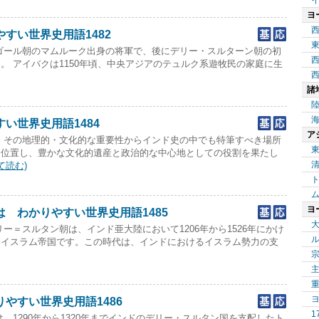
ヨ
すい世界史用語1482
ゴール朝のマムルーク出身の将軍で、後にデリー・スルターン朝の初
。 アイバクは1150年頃、中央アジアのテュルク系遊牧民の家庭に生
諸
い世界史用語1484
ア
、その地理的・文化的な重要性からインド史の中でも特筆すべき場所
に位置し、豊かな文化的遺産と政治的な中心地としての役割を果たし
て読む)
ヨ
 わかりやすい世界史用語1485
ー＝スルタン朝は、インド亜大陸において1206年から1526年にかけ
なイスラム帝国です。この時代は、インドにおけるイスラム勢力の支
やすい世界史用語1486
1
、1290年から1320年までインドのデリー・スルタン国を支配したト