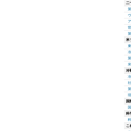
二
米
冷
国
科
こ