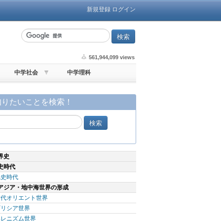
新規登録
ログイン
561,944,099 views
中学社会
中学理科
知りたいことを検索！
界史
史時代
先史時代
アジア・地中海世界の形成
古代オリエント世界
ギリシア世界
ヘレニズム世界