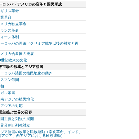
ーロッパ・アメリカの変革と国民形成
イギリス革命
産業革命
アメリカ独立革命
フランス革命
ウィーン体制
ヨーロッパの再編（クリミア戦争以後の対立と再
）
アメリカ合衆国の発展
9世紀欧米の文化
界市場の形成とアジア諸国
ヨーロッパ諸国の植民地化の動き
オスマン帝国
清朝
ムガル帝国
東南アジアの植民地化
東アジアの対応
国主義と世界の変容
帝国主義と列強の展開
世界分割と列強対立
アジア諸国の改革と民族運動（辛亥革命、インド、
南アジア、西アジアにおける民族運動）