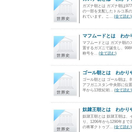
ガズナ朝とは ガズナ朝は97
の一部を支配したトルコ系
れています。こ...
(全て読む)
マフムードとは わかり
マフムードとは ガズナ朝の
置するガズニで誕生し、99
称号を...
(全て読む)
ゴール朝とは わかりや
ゴール朝とは ゴール朝は、
アフガニスタン中央部に位置
半から13世紀初...
(全て読む)
奴隷王朝とは わかりや
奴隷王朝とは 奴隷王朝は、
り、1206年から1290年
の将軍クトゥブ...
(全て読む)