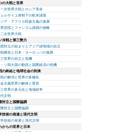
つの大戦と世界
第一次世界大戦とロシア革命
ヴェルサイユ体制下の欧米諸国
アジア・アフリカ民族主義の進展
世界恐慌とファシズム諸国の侵略
第二次世界大戦
ソ冷戦と第三勢力
東西対立の始まりとアジア諸地域の自立
冷戦構造と日本・ヨーロッパの復興
第三世界の自立と危機
米・ソ両大国の動揺と国際経済の危機
戦の終結と地球社会の到来
冷戦の解消と世界の多極化
社会主義世界の解体と変容
第三世界の多元化と地域紛争
現代文明
際対立と国際協調
国際対立と国際協調
学技術の発達と現代文明
科学技術の発展と現代文明
れからの世界と日本