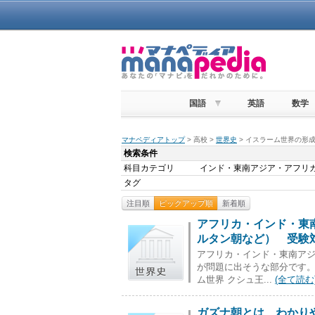
国語
英語
数学
マナペディアトップ
> 高校 >
世界史
> イスラーム世界の形
検索条件
科目カテゴリ
インド・東南アジア・アフリ
タグ
注目順
ピックアップ順
新着順
アフリカ・インド・東
ルタン朝など） 受験対
アフリカ・インド・東南アジ
が問題に出そうな部分です。
ム世界 クシュ王...
(全て読む
ガズナ朝とは わかりや