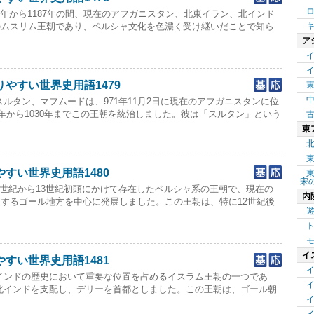
7年から1187年の間、現在のアフガニスタン、北東イラン、北インド
のムスリム王朝であり、ペルシャ文化を色濃く受け継いだことで知ら
ア
やすい世界史用語1479
スルタン、マフムードは、971年11月2日に現在のアフガニスタンに位
8年から1030年までこの王朝を統治しました。彼は「スルタン」という
東
すい世界史用語1480
宋
8世紀から13世紀初頭にかけて存在したペルシャ系の王朝で、現在の
内
するゴール地方を中心に発展しました。この王朝は、特に12世紀後
イ
すい世界史用語1481
インドの歴史において重要な位置を占めるイスラム王朝の一つであ
まで北インドを支配し、デリーを首都としました。この王朝は、ゴール朝