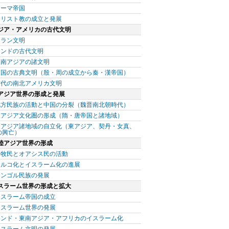
ローマ帝国
キリスト教の成立と発展
ジア・アメリカの古代文明
イラン文明
インドの古代文明
東南アジアの諸文明
中国の古典文明（殷・周の成立から秦・漢帝国）
古代の南北アメリカ文明
アジア世界の形成と発展
北方民族の活動と中国の分裂（魏晋南北朝時代）
東アジア文化圏の形成（隋・唐帝国と諸地域）
東アジア諸地域の自立化（東アジア、契丹・女真、
の興亡）
陸アジア世界の形成
遊牧民とオアシス民の活動
トルコ化とイスラーム化の進展
モンゴル民族の発展
スラーム世界の形成と拡大
イスラーム帝国の成立
イスラーム世界の発展
インド・東南アジア・アフリカのイスラーム化
イスラーム文明の発展