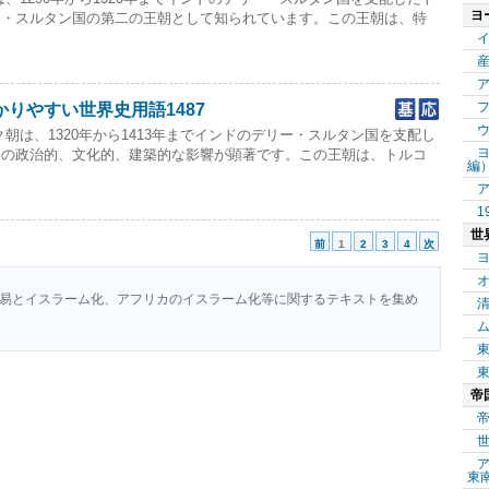
ヨ
ー・スルタン国の第二の王朝として知られています。この王朝は、特
りやすい世界史用語1487
朝は、1320年から1413年までインドのデリー・スルタン国を支配し
その政治的、文化的、建築的な影響が顕著です。この王朝は、トルコ
編
1
世
前
1
2
3
4
次
易とイスラーム化、アフリカのイスラーム化等に関するテキストを集め
帝
東