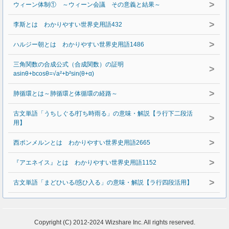
>
ウィーン体制① ～ウィーン会議 その意義と結果～
>
李斯とは わかりやすい世界史用語432
>
ハルジー朝とは わかりやすい世界史用語1486
三角関数の合成公式（合成関数）の証明
>
asinθ+bcosθ=√a²+b²sin(θ+α)
>
肺循環とは～肺循環と体循環の経路～
古文単語「うちしぐる/打ち時雨る」の意味・解説【ラ行下二段活
>
用】
>
西ポンメルンとは わかりやすい世界史用語2665
>
『アエネイス』とは わかりやすい世界史用語1152
>
古文単語「まどひいる/惑ひ入る」の意味・解説【ラ行四段活用】
Copyright (C) 2012-2024 Wizshare Inc. All rights reserved.