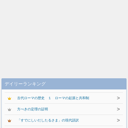
デイリーランキング
>
古代ローマの歴史 １ ローマの起源と共和制
>
方べきの定理の証明
>
「すでにしいだしたるさま」の現代語訳