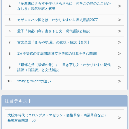
『多摩川にさらす手作りさらさらに 何そこの児のここだか
>
4
なしき』現代語訳と解説
>
5
カザン＝ハン国とは わかりやすい世界史用語2077
>
6
孟子『何必曰利』書き下し文・現代語訳と解説
>
7
古文単語「まろや/丸屋」の意味・解説【名詞】
>
8
1次不等式の文章問題[連立不等式の計算を含む問題]
『蟷螂之斧（蟷螂の斧）』 書き下し文・わかりやすい現代
>
9
語訳（口語訳）と文法解説
>
10
"may"と"might"の違い
注目テキスト
大航海時代（コロンブス・マゼラン・価格革命・商業革命など）
>
受験対策問題 56