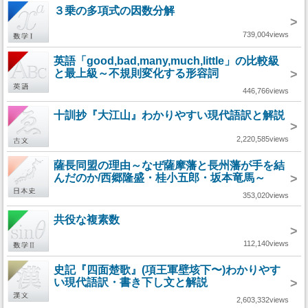
３乗の多項式の因数分解
>
739,004views
英語「good,bad,many,much,little」の比較級
と最上級～不規則変化する形容詞
>
446,766views
十訓抄『大江山』わかりやすい現代語訳と解説
>
2,220,585views
薩長同盟の理由～なぜ薩摩藩と長州藩が手を結
んだのか/西郷隆盛・桂小五郎・坂本竜馬～
>
353,020views
共役な複素数
>
112,140views
史記『四面楚歌』(項王軍壁垓下〜)わかりやす
い現代語訳・書き下し文と解説
>
2,603,332views