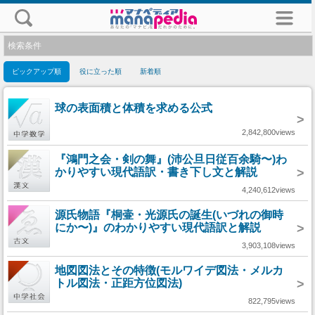
検索条件
ピックアップ順
役に立った順
新着順
球の表面積と体積を求める公式
>
2,842,800views
『鴻門之会・剣の舞』(沛公旦日従百余騎〜)わ
かりやすい現代語訳・書き下し文と解説
>
4,240,612views
源氏物語『桐壷・光源氏の誕生(いづれの御時
にか〜)』のわかりやすい現代語訳と解説
>
3,903,108views
地図図法とその特徴(モルワイデ図法・メルカ
トル図法・正距方位図法)
>
822,795views