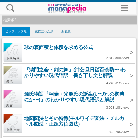
検索条件
ピックアップ順
役に立った順
新着順
球の表面積と体積を求める公式
>
2,842,800views
『鴻門之会・剣の舞』(沛公旦日従百余騎〜)わ
かりやすい現代語訳・書き下し文と解説
>
4,240,612views
源氏物語『桐壷・光源氏の誕生(いづれの御時
にか〜)』のわかりやすい現代語訳と解説
>
3,903,108views
地図図法とその特徴(モルワイデ図法・メルカ
トル図法・正距方位図法)
>
822,795views