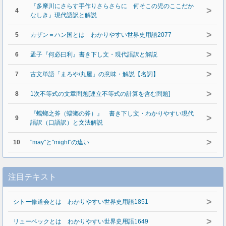
『多摩川にさらす手作りさらさらに 何そこの児のここだか
>
4
なしき』現代語訳と解説
>
5
カザン＝ハン国とは わかりやすい世界史用語2077
>
6
孟子『何必曰利』書き下し文・現代語訳と解説
>
7
古文単語「まろや/丸屋」の意味・解説【名詞】
>
8
1次不等式の文章問題[連立不等式の計算を含む問題]
『蟷螂之斧（蟷螂の斧）』 書き下し文・わかりやすい現代
>
9
語訳（口語訳）と文法解説
>
10
"may"と"might"の違い
注目テキスト
>
シトー修道会とは わかりやすい世界史用語1851
>
リューベックとは わかりやすい世界史用語1649