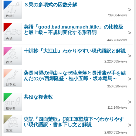
３乗の多項式の因数分解
>
739,004views
英語「good,bad,many,much,little」の比較級
と最上級～不規則変化する形容詞
>
446,766views
十訓抄『大江山』わかりやすい現代語訳と解説
>
2,220,585views
薩長同盟の理由～なぜ薩摩藩と長州藩が手を結
んだのか/西郷隆盛・桂小五郎・坂本竜馬～
>
353,020views
共役な複素数
>
112,140views
史記『四面楚歌』(項王軍壁垓下〜)わかりやす
い現代語訳・書き下し文と解説
>
2,603,332views