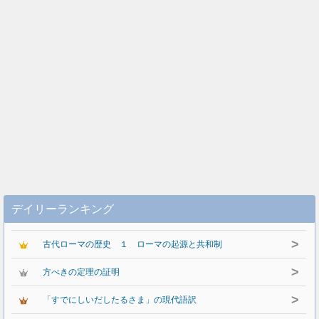
デイリーランキング
>
古代ローマの歴史 １ ローマの起源と共和制
>
方べきの定理の証明
>
「すでにしいだしたるさま」の現代語訳