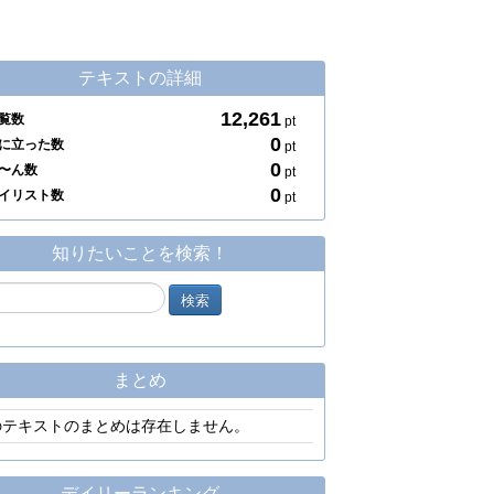
テキストの詳細
12,261
覧数
pt
0
に立った数
pt
0
〜ん数
pt
0
イリスト数
pt
知りたいことを検索！
まとめ
のテキストのまとめは存在しません。
デイリーランキング