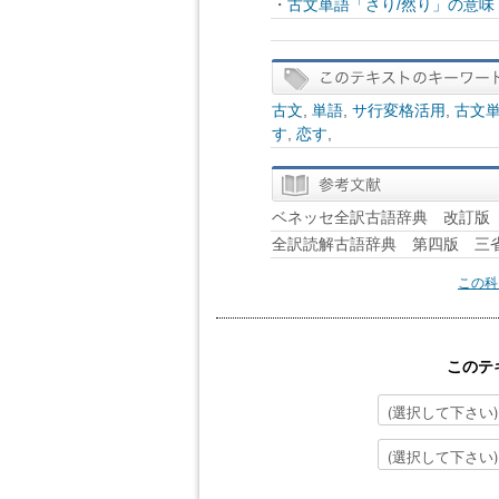
・
古文単語「さり/然り」の意
古文
,
単語
,
サ行変格活用
,
古文
す
,
恋す
,
ベネッセ全訳古語辞典 改訂版 B
全訳読解古語辞典 第四版 三
この科
このテ