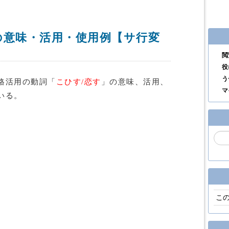
の意味・活用・使用例【サ行変
閲
役
う
格活用の動詞「
こひす/恋す
」の意味、活用、
マ
いる。
こ