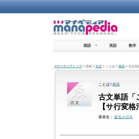
国語
英語
数学
マナペディアトップ
> 高校 >
古文
> ことば >
単語
> 古文
ことば /
単語
古文単語「
【サ行変格
著者名：
走るメロス