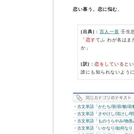
恋い慕う、恋に悩む
。
[出典]
：
百人一首
壬生
「
恋す
てふ わが名はま
か」
[訳]
：
恋をしている
とい
誰にも知られないよう
・
古文単語「かたち/形/容/貌/
・
古文単語「さやけし/清けし/
・
古文単語「ものうらやみ/物
・
古文単語「いかなり/如何な