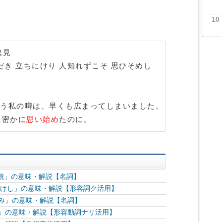
10
忠見
だき 立ちにけり 人知れずこそ 思ひそめし
う私の噂は、早くも広まってしまいました。
に密かに
思い始め
たのに。
容貌」の意味・解説【名詞】
明けし」の意味・解説【形容詞ク活用】
羨み」の意味・解説【名詞】
り」の意味・解説【形容動詞ナリ活用】