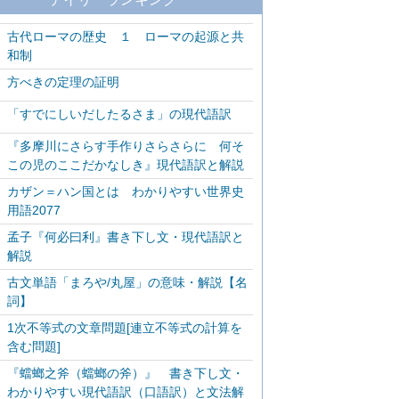
古代ローマの歴史 １ ローマの起源と共
和制
方べきの定理の証明
「すでにしいだしたるさま」の現代語訳
『多摩川にさらす手作りさらさらに 何そ
この児のここだかなしき』現代語訳と解説
カザン＝ハン国とは わかりやすい世界史
用語2077
孟子『何必曰利』書き下し文・現代語訳と
解説
古文単語「まろや/丸屋」の意味・解説【名
詞】
1次不等式の文章問題[連立不等式の計算を
含む問題]
『蟷螂之斧（蟷螂の斧）』 書き下し文・
わかりやすい現代語訳（口語訳）と文法解