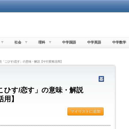
社会
理科
中学国語
中学英語
中学数学
単語「こひす/恋す」の意味・解説【サ行変格活用】
こひす/恋す」の意味・解説
活用】
マイリストに追加