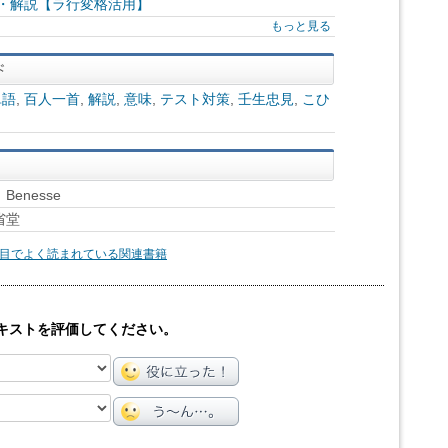
味・解説【ラ行変格活用】
もっと見る
単語
,
百人一首
,
解説
,
意味
,
テスト対策
,
壬生忠見
,
こひ
enesse
省堂
目でよく読まれている関連書籍
キストを評価してください。