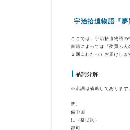
宇治拾遺物語『夢
ここでは、宇治拾遺物語の
書籍によっては『夢買ふ人
２回にわたってお届けしま
品詞分解
※名詞は省略してあります
昔、
備中国
に（格助詞）
郡司