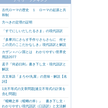
古代ローマの歴史 １ ローマの起源と共
和制
方べきの定理の証明
「すでにしいだしたるさま」の現代語訳
『多摩川にさらす手作りさらさらに 何そ
この児のここだかなしき』現代語訳と解説
カザン＝ハン国とは わかりやすい世界史
用語2077
孟子『何必曰利』書き下し文・現代語訳と
解説
古文単語「まろや/丸屋」の意味・解説【名
詞】
1次不等式の文章問題[連立不等式の計算を
含む問題]
『蟷螂之斧（蟷螂の斧）』 書き下し文・
わかりやすい現代語訳（口語訳）と文法解