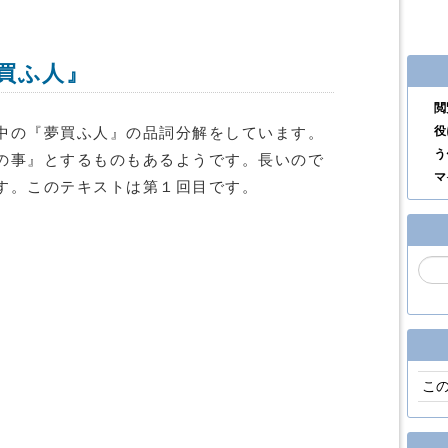
買ふ人』
閲
役
中の『夢買ふ人』の品詞分解をしています。
う
の事』とするものもあるようです。長いので
マ
す。このテキストは第１回目です。
。
こ