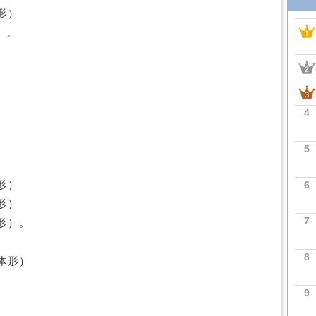
形）
）。
4
5
6
形）
形）
7
形）。
8
体形）
9
）