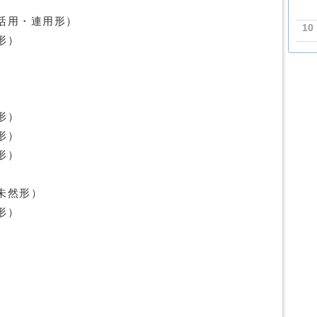
活用・連用形）
10
形）
形）
形）
形）
未然形）
形）
）