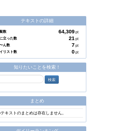
テキストの詳細
64,309
覧数
pt
21
に立った数
pt
7
〜ん数
pt
0
イリスト数
pt
知りたいことを検索！
まとめ
のテキストのまとめは存在しません。
デイリーランキング