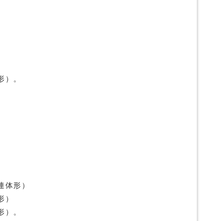
）
）
形）。
連体形）
形）
形）。