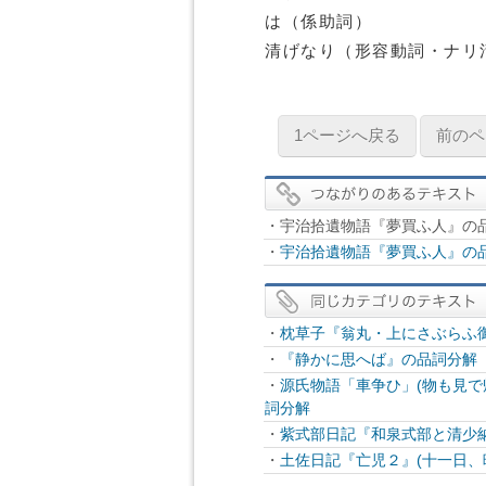
は（係助詞）
清げなり（形容動詞・ナリ
1ページへ戻る
前のペ
・宇治拾遺物語『夢買ふ人』の
・
宇治拾遺物語『夢買ふ人』の
・
枕草子『翁丸・上にさぶらふ御
・
『静かに思へば』の品詞分解
・
源氏物語「車争ひ」(物も見で
詞分解
・
紫式部日記『和泉式部と清少
・
土佐日記『亡児２』(十一日、