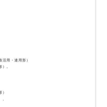
）
格活用・連用形）
形）。
形）
）、