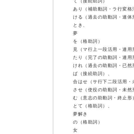
て（接続助詞）
あり（補助動詞・ラ行変格
ける（過去の助動詞・連体
とき、
夢
を（格助詞）
見（マ行上一段活用・連用
たり（完了の助動詞・連用
けれ（過去の助動詞・已然
ば（接続助詞）、
合はせ（サ行下二段活用・
させ（使役の助動詞・未然
む（意志の助動詞・終止形
とて（格助詞）、
夢解き
の（格助詞）
女