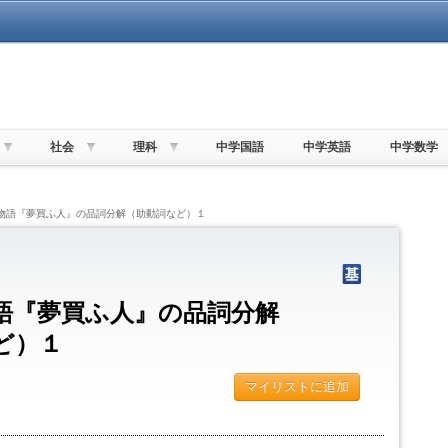
社会
理科
中学国語
中学英語
中学数学
遺物語『夢買ふ人』の品詞分解（助動詞など）１
語『夢買ふ人』の品詞分解
ど）１
マイリストに追加