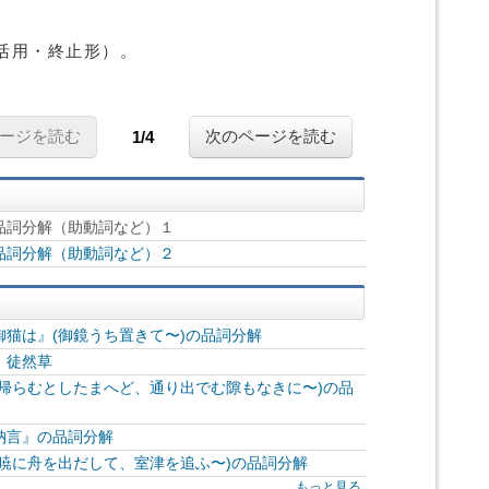
活用・終止形）。
ージを読む
次のページを読む
1/4
品詞分解（助動詞など）１
品詞分解（助動詞など）２
猫は』(御鏡うち置きて〜)の品詞分解
 徒然草
帰らむとしたまへど、通り出でむ隙もなきに〜)の品
納言』の品詞分解
暁に舟を出だして、室津を追ふ〜)の品詞分解
もっと見る