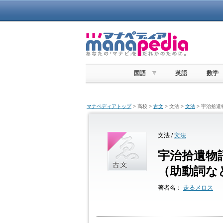
国語
英語
数学
マナペディアトップ
> 高校 >
古文
> 文法 >
文法
> 宇治拾
文法 /
文法
宇治拾遺物
（助動詞な
著者名：
走るメロス