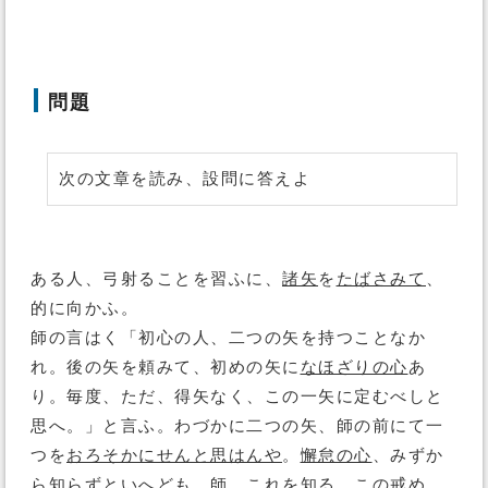
問題
次の文章を読み、設問に答えよ
ある人、弓射ることを習ふに、
諸矢
を
たばさみて
、
的に向かふ。
師の言はく「初心の人、二つの矢を持つことなか
れ。後の矢を頼みて、初めの矢に
なほざりの心
あ
り。毎度、ただ、得矢なく、この一矢に定むべしと
思へ。」と言ふ。わづかに二つの矢、師の前にて一
つを
おろそかにせんと思はんや
。
懈怠の心
、みずか
ら知らずといへども、師、これを知る。この戒め、