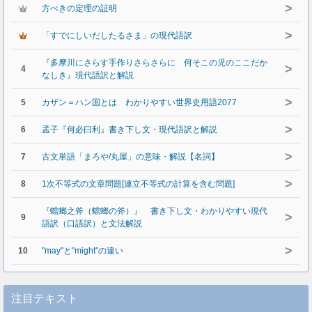
>
方べきの定理の証明
>
「すでにしいだしたるさま」の現代語訳
『多摩川にさらす手作りさらさらに 何そこの児のここだか
>
4
なしき』現代語訳と解説
>
5
カザン＝ハン国とは わかりやすい世界史用語2077
>
6
孟子『何必曰利』書き下し文・現代語訳と解説
>
7
古文単語「まろや/丸屋」の意味・解説【名詞】
>
8
1次不等式の文章問題[連立不等式の計算を含む問題]
『蟷螂之斧（蟷螂の斧）』 書き下し文・わかりやすい現代
>
9
語訳（口語訳）と文法解説
>
10
"may"と"might"の違い
注目テキスト