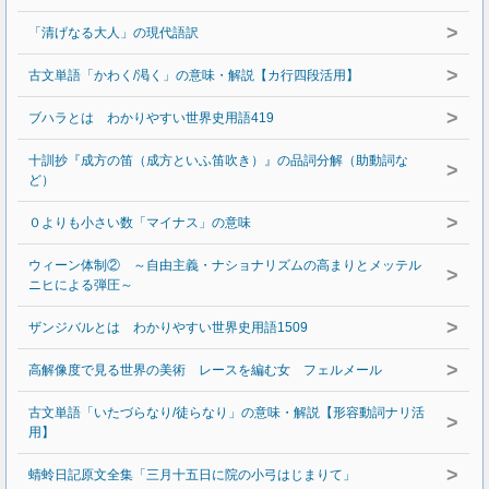
>
「清げなる大人」の現代語訳
>
古文単語「かわく/渇く」の意味・解説【カ行四段活用】
>
ブハラとは わかりやすい世界史用語419
十訓抄『成方の笛（成方といふ笛吹き）』の品詞分解（助動詞な
>
ど）
>
０よりも小さい数「マイナス」の意味
ウィーン体制② ～自由主義・ナショナリズムの高まりとメッテル
>
ニヒによる弾圧～
>
ザンジバルとは わかりやすい世界史用語1509
>
高解像度で見る世界の美術 レースを編む女 フェルメール
古文単語「いたづらなり/徒らなり」の意味・解説【形容動詞ナリ活
>
用】
>
蜻蛉日記原文全集「三月十五日に院の小弓はじまりて」