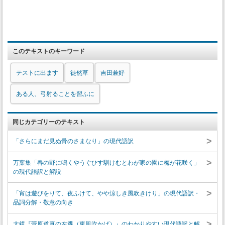
このテキストのキーワード
テストに出ます
徒然草
吉田兼好
ある人、弓射ることを習ふに
同じカテゴリーのテキスト
>
「さらにまだ見ぬ骨のさまなり」の現代語訳
>
万葉集「春の野に鳴くやうぐひす馴けむとわが家の園に梅が花咲く」
の現代語訳と解説
>
「宵は遊びをりて、夜ふけて、やや涼しき風吹きけり」の現代語訳・
品詞分解・敬意の向き
>
大鏡『菅原道真の左遷（東風吹かば）』のわかりやすい現代語訳と解