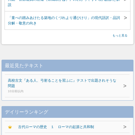
説
>
「童べの踏みあけたる築地のくづれより通ひけり」の現代語訳・品詞
分解・敬意の向き
もっと見る
最近見たテキスト
高校古文『ある人、弓射ることを習ふに』テストで出題されそうな
>
問題
10分前以内
デイリーランキング
>
古代ローマの歴史 １ ローマの起源と共和制