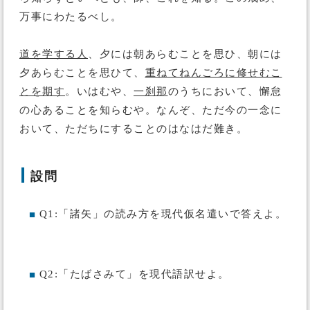
万事にわたるべし。
道を学する人
、夕には朝あらむことを思ひ、朝には
夕あらむことを思ひて、
重ねてねんごろに修せむこ
とを期す
。いはむや、
一刹那
のうちにおいて、懈怠
の心あることを知らむや。なんぞ、ただ今の一念に
おいて、ただちにすることのはなはだ難き。
設問
Q1:「諸矢」の読み方を現代仮名遣いで答えよ。
■
Q2:「たばさみて」を現代語訳せよ。
■