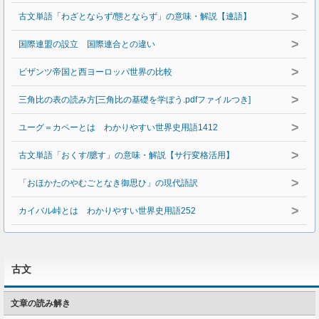
>
古文単語「わざとならず/態とならず」の意味・解説【連語】
>
国際連盟の設立 国際連合との違い
>
ビザンツ帝国と西ヨーロッパ世界の比較
>
三角比の表の読み方[三角比の基礎を学ぼう.pdfファイルつき]
>
ユーグ＝カペーとは わかりやすい世界史用語1412
>
古文単語「おくす/臆す」の意味・解説【サ行変格活用】
>
「おほかたのやむごとなき御思ひ」の現代語訳
>
カイバル峠とは わかりやすい世界史用語252
古文
文章の読み解き