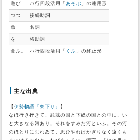
遊び
バ行四段活用「
あそぶ
」の連用形
つつ
接続助詞
魚
名詞
を
格助詞
食ふ。
ハ行四段活用「
くふ
」の終止形
主な出典
【
伊勢物語『東下り』
】
なほ行き行きて、武蔵の国と下総の国との中に、い
と大きなる河あり。それをすみだ河といふ。その河
のほとりにむれゐて、思ひやればかぎりなく遠くも