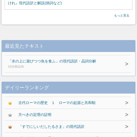
けれ』現代語訳と解説(掛詞など)
もっと見る
最近見たテキスト
「水の上に遊びつつ魚を食ふ」の現代語訳・品詞分解
>
10分前以内
デイリーランキング
>
古代ローマの歴史 １ ローマの起源と共和制
>
方べきの定理の証明
>
「すでにしいだしたるさま」の現代語訳