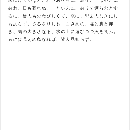
来にけるかなと、わびあへるに、渡守、「はや舟に
乗れ。日も暮れぬ。」といふに、乗りて渡らむとす
るに、皆人ものわびしくて、京に、思ふ人なきにし
もあらず。さるをりしも、白き鳥の、嘴と脚と赤
き、鴫の大きさなる、水の上に遊びつつ魚を食ふ。
京には見えぬ鳥なれば、皆人見知らず。