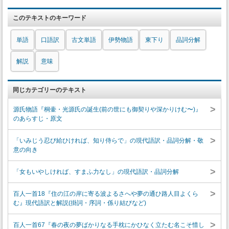
このテキストのキーワード
単語
口語訳
古文単語
伊勢物語
東下り
品詞分解
解説
意味
同じカテゴリーのテキスト
>
源氏物語『桐壷・光源氏の誕生(前の世にも御契りや深かりけむ〜)』
のあらすじ・原文
>
「いみじう忍び給ひければ、知り侍らで」の現代語訳・品詞分解・敬
意の向き
>
「女もいやしければ、すまふ力なし」の現代語訳・品詞分解
>
百人一首18『住の江の岸に寄る波よるさへや夢の通ひ路人目よくら
む』現代語訳と解説(掛詞・序詞・係り結びなど)
>
百人一首67『春の夜の夢ばかりなる手枕にかひなく立たむ名こそ惜し