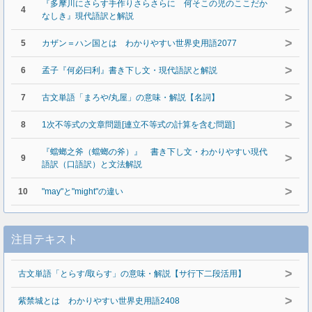
『多摩川にさらす手作りさらさらに 何そこの児のここだか
>
4
なしき』現代語訳と解説
>
5
カザン＝ハン国とは わかりやすい世界史用語2077
>
6
孟子『何必曰利』書き下し文・現代語訳と解説
>
7
古文単語「まろや/丸屋」の意味・解説【名詞】
>
8
1次不等式の文章問題[連立不等式の計算を含む問題]
『蟷螂之斧（蟷螂の斧）』 書き下し文・わかりやすい現代
>
9
語訳（口語訳）と文法解説
>
10
"may"と"might"の違い
注目テキスト
>
古文単語「とらす/取らす」の意味・解説【サ行下二段活用】
>
紫禁城とは わかりやすい世界史用語2408