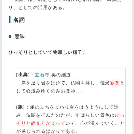
り」としての活用がある。
名詞
■
意味
ひっそりとしていて物寂しい様子
。
[出典]
：
立石寺
奥の細道
「岸を巡り岩をはひて、仏閣を拝し、佳景
寂寞
と
して心澄みゆくのみおぼゆ。」
[訳]
：崖のふちをまわり岩をはうようにして進
み、仏閣を拝んだのだが、すばらしい景色は
ひっ
そりと静まりかえって
いて、心が澄んでいくこと
が感じられるばかりである。