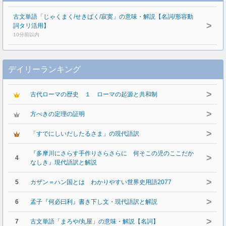
古文単語「じゃくまく/せきばく/寂寞」の意味・解説【名詞/形容動
>
詞タリ活用】
10分前以内
デイリーランキング
>
古代ローマの歴史 １ ローマの起源と共和制
>
方べきの定理の証明
>
「すでにしいだしたるさま」の現代語訳
『多摩川にさらす手作りさらさらに 何そこの児のここだか
>
4
なしき』現代語訳と解説
>
5
カザン＝ハン国とは わかりやすい世界史用語2077
>
6
孟子『何必曰利』書き下し文・現代語訳と解説
>
7
古文単語「まろや/丸屋」の意味・解説【名詞】