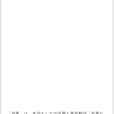
「寂寞」は、名詞としての活用と形容動詞「寂寞た