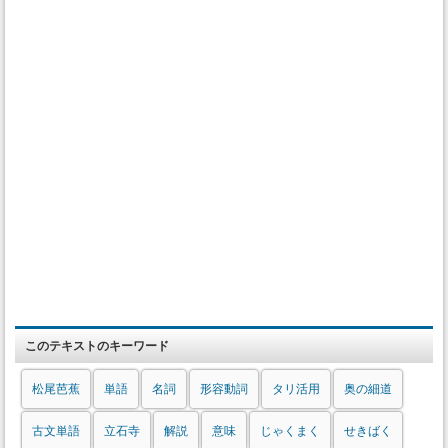
このテキストのキーワード
松尾芭蕉
単語
名詞
形容動詞
タリ活用
奥の細道
古文単語
立石寺
解説
意味
じゃくまく
せきばく