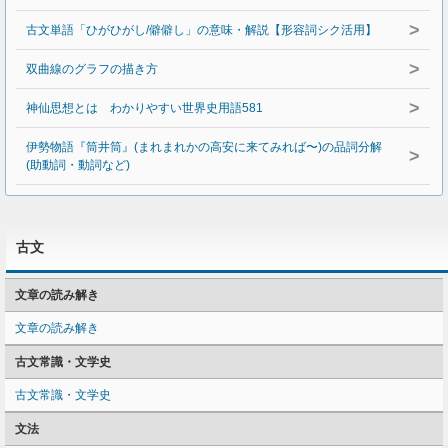
>
古文単語「ひがひがし/僻僻し」の意味・解説【形容詞シク活用】
>
双曲線のグラフの描き方
>
神仙思想とは わかりやすい世界史用語581
伊勢物語『筒井筒』(まれまれかの高安に来てみれば〜)の品詞分解
>
(助動詞・動詞など)
古文
文章の読み解き
文章の読み解き
古文常識・文学史
古文常識・文学史
文法