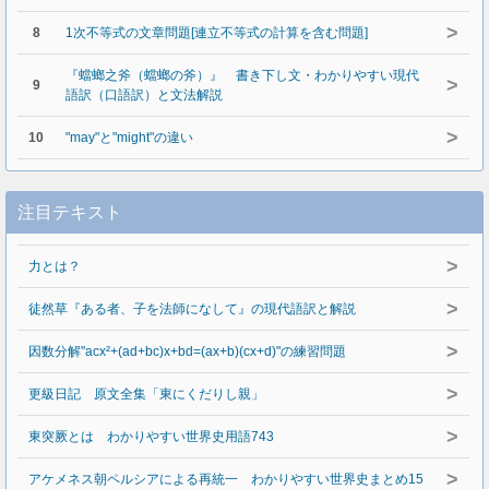
>
8
1次不等式の文章問題[連立不等式の計算を含む問題]
『蟷螂之斧（蟷螂の斧）』 書き下し文・わかりやすい現代
>
9
語訳（口語訳）と文法解説
>
10
"may"と"might"の違い
注目テキスト
>
力とは？
>
徒然草『ある者、子を法師になして』の現代語訳と解説
>
因数分解"acx²+(ad+bc)x+bd=(ax+b)(cx+d)"の練習問題
>
更級日記 原文全集「東にくだりし親」
>
東突厥とは わかりやすい世界史用語743
>
アケメネス朝ペルシアによる再統一 わかりやすい世界史まとめ15