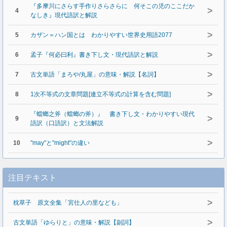
『多摩川にさらす手作りさらさらに 何そこの児のここだか
>
4
なしき』現代語訳と解説
>
5
カザン＝ハン国とは わかりやすい世界史用語2077
>
6
孟子『何必曰利』書き下し文・現代語訳と解説
>
7
古文単語「まろや/丸屋」の意味・解説【名詞】
>
8
1次不等式の文章問題[連立不等式の計算を含む問題]
『蟷螂之斧（蟷螂の斧）』 書き下し文・わかりやすい現代
>
9
語訳（口語訳）と文法解説
>
10
"may"と"might"の違い
注目テキスト
>
枕草子 原文全集「宮仕人の里なども」
>
古文単語「ゆらりと」の意味・解説【副詞】