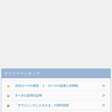
デイリーランキング
>
古代ローマの歴史 １ ローマの起源と共和制
>
方べきの定理の証明
>
「すでにしいだしたるさま」の現代語訳