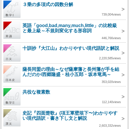
３乗の多項式の因数分解
>
739,004views
英語「good,bad,many,much,little」の比較級
と最上級～不規則変化する形容詞
>
446,766views
十訓抄『大江山』わかりやすい現代語訳と解説
>
2,220,585views
薩長同盟の理由～なぜ薩摩藩と長州藩が手を結
んだのか/西郷隆盛・桂小五郎・坂本竜馬～
>
353,020views
共役な複素数
>
112,140views
史記『四面楚歌』(項王軍壁垓下〜)わかりやす
い現代語訳・書き下し文と解説
>
2,603,332views