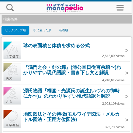
検索条件
ピックアップ順
役に立った順
新着順
球の表面積と体積を求める公式
>
2,842,800views
『鴻門之会・剣の舞』(沛公旦日従百余騎〜)わ
かりやすい現代語訳・書き下し文と解説
>
4,240,612views
源氏物語『桐壷・光源氏の誕生(いづれの御時
にか〜)』のわかりやすい現代語訳と解説
>
3,903,108views
地図図法とその特徴(モルワイデ図法・メルカ
トル図法・正距方位図法)
>
822,795views