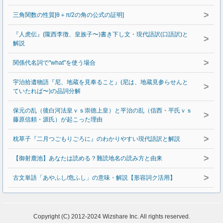
>
三角関数の性質[θ＋π/2の角の公式の証明]
『人虎伝』(隴西李徴、皇族子〜)書き下し文・現代語訳(口語訳)と
>
解説
>
関係代名詞で"what"を使う場合
宇治拾遺物語『尼、地蔵を見奉ること』(尼は、地蔵見参らせんと
>
ていたれば〜)の品詞分解
保元の乱（後白河法皇ｖｓ崇徳上皇）と平治の乱（信西・平氏ｖｓ
>
藤原信頼・源氏）が起こった理由
>
枕草子『二月つごもりごろに』のわかりやすい現代語訳と解説
>
【御射鹿池】あなたは読める？難読地名の読み方と由来
>
古文単語「あやふし/危ふし」の意味・解説【形容詞ク活用】
Copyright (C) 2012-2024 Wizshare Inc. All rights reserved.