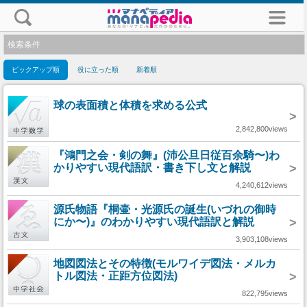
検索条件
ピックアップ順
役に立った順
新着順
球の表面積と体積を求める公式
>
2,842,800views
『鴻門之会・剣の舞』(沛公旦日従百余騎〜)わ
かりやすい現代語訳・書き下し文と解説
>
4,240,612views
源氏物語『桐壷・光源氏の誕生(いづれの御時
にか〜)』のわかりやすい現代語訳と解説
>
3,903,108views
地図図法とその特徴(モルワイデ図法・メルカ
トル図法・正距方位図法)
>
822,795views