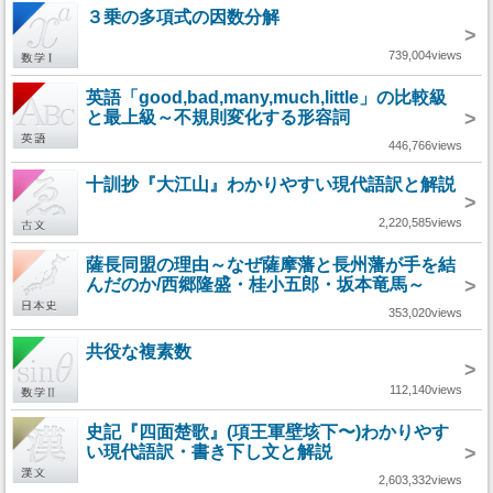
３乗の多項式の因数分解
>
739,004views
英語「good,bad,many,much,little」の比較級
と最上級～不規則変化する形容詞
>
446,766views
十訓抄『大江山』わかりやすい現代語訳と解説
>
2,220,585views
薩長同盟の理由～なぜ薩摩藩と長州藩が手を結
んだのか/西郷隆盛・桂小五郎・坂本竜馬～
>
353,020views
共役な複素数
>
112,140views
史記『四面楚歌』(項王軍壁垓下〜)わかりやす
い現代語訳・書き下し文と解説
>
2,603,332views