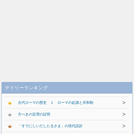
デイリーランキング
>
古代ローマの歴史 １ ローマの起源と共和制
>
方べきの定理の証明
>
「すでにしいだしたるさま」の現代語訳