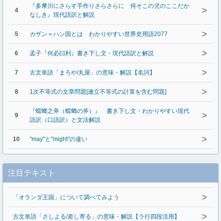
『多摩川にさらす手作りさらさらに 何そこの児のここだか
>
4
なしき』現代語訳と解説
>
5
カザン＝ハン国とは わかりやすい世界史用語2077
>
6
孟子『何必曰利』書き下し文・現代語訳と解説
>
7
古文単語「まろや/丸屋」の意味・解説【名詞】
>
8
1次不等式の文章問題[連立不等式の計算を含む問題]
『蟷螂之斧（蟷螂の斧）』 書き下し文・わかりやすい現代
>
9
語訳（口語訳）と文法解説
>
10
"may"と"might"の違い
注目テキスト
>
「オランダ王国」について調べてみよう
>
古文単語「さしよる/差し寄る」の意味・解説【ラ行四段活用】