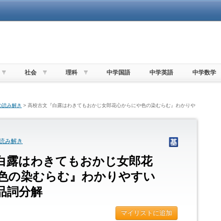
社会
理科
中学国語
中学英語
中学数学
の読み解き
> 高校古文『白露はわきてもおかじ女郎花心からにや色の染むらむ』わかりや
読み解き
白露はわきてもおかじ女郎花
色の染むらむ』わかりやすい
品詞分解
マイリストに追加