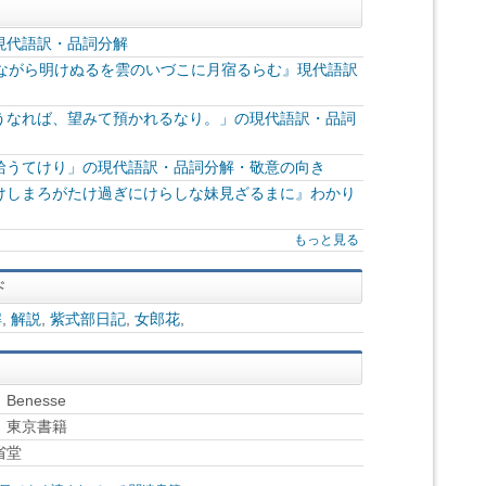
現代語訳・品詞分解
宵ながら明けぬるを雲のいづこに月宿るらむ』現代語訳
うなれば、望みて預かれるなり。」の現代語訳・品詞
給うてけり」の現代語訳・品詞分解・敬意の向き
けしまろがたけ過ぎにけらしな妹見ざるまに』わかり
もっと見る
解
,
解説
,
紫式部日記
,
女郎花
,
enesse
部』東京書籍
省堂