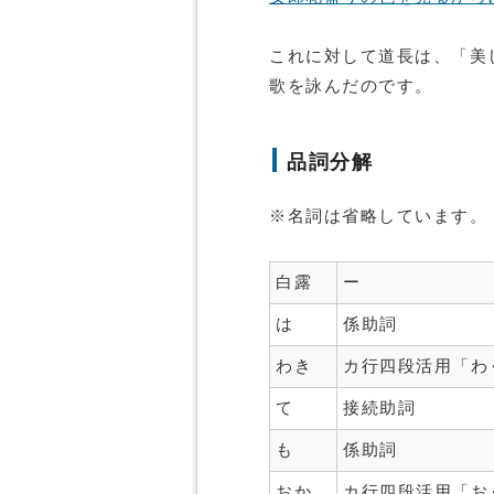
これに対して道長は、「美
歌を詠んだのです。
品詞分解
※名詞は省略しています。
白露
ー
は
係助詞
わき
カ行四段活用「わ
て
接続助詞
も
係助詞
おか
カ行四段活用「お