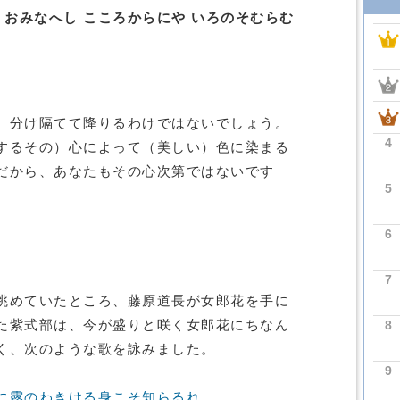
 おみなへし こころからにや いろのそむらむ
）分け隔てて降りるわけではないでしょう。
4
するその）心によって（美しい）色に染まる
だから、あなたもその心次第ではないです
5
6
7
眺めていたところ、藤原道長が女郎花を手に
8
た紫式部は、今が盛りと咲く女郎花にちなん
く、次のような歌を詠みました。
9
に露のわきける身こそ知らるれ