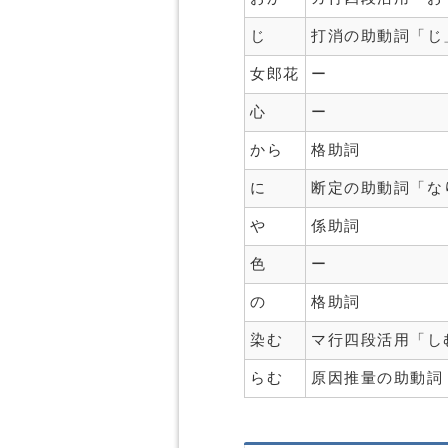
じ
打消の助動詞「じ
女郎花
ー
心
ー
から
格助詞
に
断定の助動詞「な
や
係助詞
色
ー
の
格助詞
染む
マ行四段活用「し
らむ
原因推量の助動詞