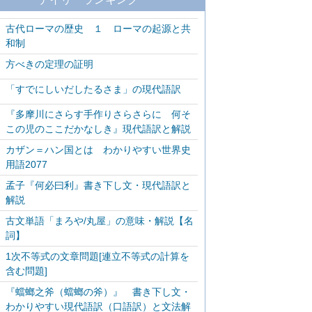
古代ローマの歴史 １ ローマの起源と共
和制
方べきの定理の証明
「すでにしいだしたるさま」の現代語訳
『多摩川にさらす手作りさらさらに 何そ
この児のここだかなしき』現代語訳と解説
カザン＝ハン国とは わかりやすい世界史
用語2077
孟子『何必曰利』書き下し文・現代語訳と
解説
古文単語「まろや/丸屋」の意味・解説【名
詞】
1次不等式の文章問題[連立不等式の計算を
含む問題]
『蟷螂之斧（蟷螂の斧）』 書き下し文・
わかりやすい現代語訳（口語訳）と文法解