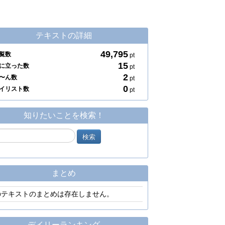
テキストの詳細
49,795
覧数
pt
15
に立った数
pt
2
〜ん数
pt
0
イリスト数
pt
知りたいことを検索！
まとめ
のテキストのまとめは存在しません。
デイリーランキング