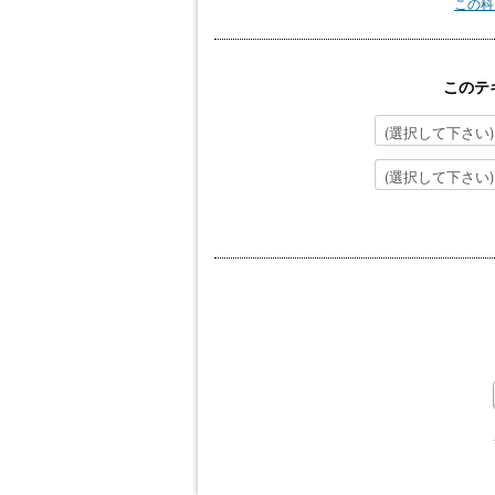
この科
このテ