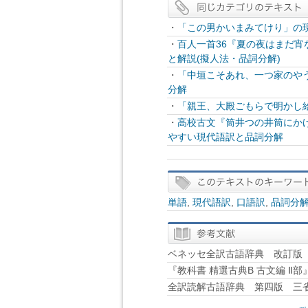
・
「この男かいまみてけり」の
・
百人一首36『夏の夜はまだ
と解説(擬人法・品詞分解)
・
「中垣こそあれ、一つ家のや
分解
・
「親王、大殿ごもらで明かし
・
高校古文『筒井つの井筒にか
やすい現代語訳と品詞分解
単語
,
現代語訳
,
口語訳
,
品詞分
ベネッセ全訳古語辞典 改訂版 B
『教科書 精選古典B 古文編 Ⅱ
全訳読解古語辞典 第四版 三