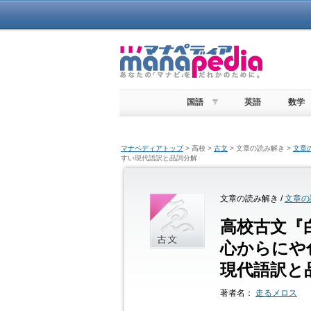
国語
英語
数学
マナペディアトップ
> 高校 >
古文
> 文章の読み解き >
文章
すい現代語訳と品詞分解
文章の読み解き /
文章の
高校古文『
心からにや
現代語訳と
著者名：
走るメロス