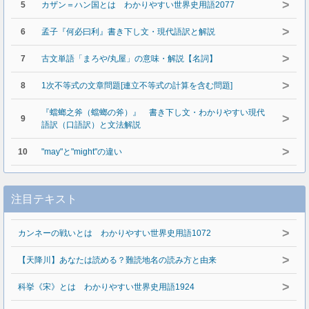
>
5
カザン＝ハン国とは わかりやすい世界史用語2077
>
6
孟子『何必曰利』書き下し文・現代語訳と解説
>
7
古文単語「まろや/丸屋」の意味・解説【名詞】
>
8
1次不等式の文章問題[連立不等式の計算を含む問題]
『蟷螂之斧（蟷螂の斧）』 書き下し文・わかりやすい現代
>
9
語訳（口語訳）と文法解説
>
10
"may"と"might"の違い
注目テキスト
>
カンネーの戦いとは わかりやすい世界史用語1072
>
【天降川】あなたは読める？難読地名の読み方と由来
>
科挙《宋》とは わかりやすい世界史用語1924