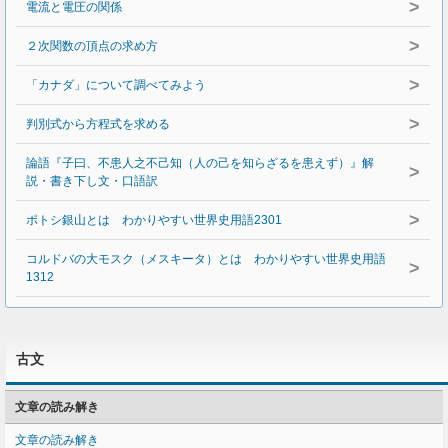
>
電流と電圧の関係
>
２次関数の頂点の求め方
>
「カナダ」について調べてみよう
>
判別式から方程式を求める
論語『子曰、不患人之不己知（人の己を知らざるを患えず）』解
>
説・書き下し文・口語訳
>
ポトシ銀山とは わかりやすい世界史用語2301
コルドバの大モスク（メスキータ）とは わかりやすい世界史用語
>
1312
古文
文章の読み解き
文章の読み解き