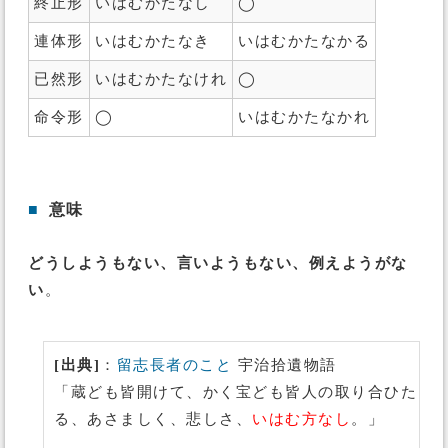
終止形
いはむかたなし
◯
連体形
いはむかたなき
いはむかたなかる
已然形
いはむかたなけれ
◯
命令形
◯
いはむかたなかれ
■
意味
どうしようもない、言いようもない、例えようがな
い
。
[出典]
：
留志長者のこと
宇治拾遺物語
「蔵ども皆開けて、かく宝ども皆人の取り合ひた
る、あさましく、悲しさ、
いはむ方なし
。」