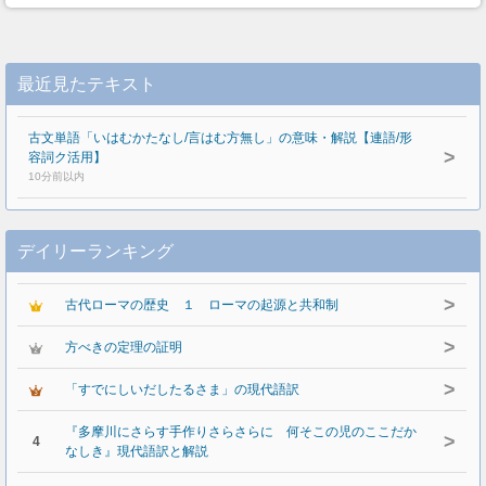
最近見たテキスト
古文単語「いはむかたなし/言はむ方無し」の意味・解説【連語/形
>
容詞ク活用】
10分前以内
デイリーランキング
>
古代ローマの歴史 １ ローマの起源と共和制
>
方べきの定理の証明
>
「すでにしいだしたるさま」の現代語訳
『多摩川にさらす手作りさらさらに 何そこの児のここだか
>
4
なしき』現代語訳と解説