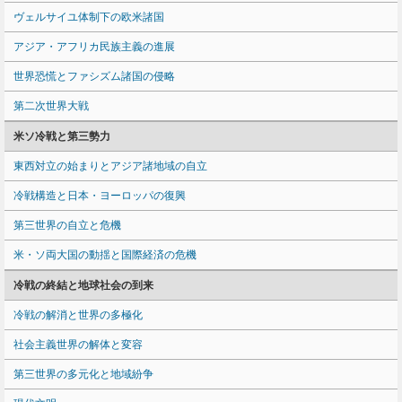
ヴェルサイユ体制下の欧米諸国
アジア・アフリカ民族主義の進展
世界恐慌とファシズム諸国の侵略
第二次世界大戦
米ソ冷戦と第三勢力
東西対立の始まりとアジア諸地域の自立
冷戦構造と日本・ヨーロッパの復興
第三世界の自立と危機
米・ソ両大国の動揺と国際経済の危機
冷戦の終結と地球社会の到来
冷戦の解消と世界の多極化
社会主義世界の解体と変容
第三世界の多元化と地域紛争