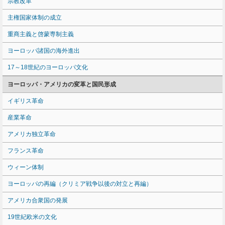
宗教改革
主権国家体制の成立
重商主義と啓蒙専制主義
ヨーロッパ諸国の海外進出
17～18世紀のヨーロッパ文化
ヨーロッパ・アメリカの変革と国民形成
イギリス革命
産業革命
アメリカ独立革命
フランス革命
ウィーン体制
ヨーロッパの再編（クリミア戦争以後の対立と再編）
アメリカ合衆国の発展
19世紀欧米の文化