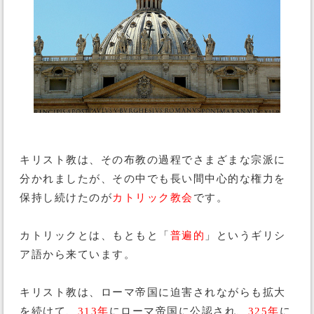
キリスト教は、その布教の過程でさまざまな宗派に
分かれましたが、その中でも長い間中心的な権力を
保持し続けたのが
カトリック教会
です。
カトリックとは、もともと「
普遍的
」というギリシ
ア語から来ています。
キリスト教は、ローマ帝国に迫害されながらも拡大
を続けて、
313年
にローマ帝国に公認され、
325年
に