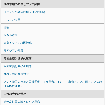
世界市場の形成とアジア諸国
ヨーロッパ諸国の植民地化の動き
オスマン帝国
清朝
ムガル帝国
東南アジアの植民地化
東アジアの対応
帝国主義と世界の変容
帝国主義と列強の展開
世界分割と列強対立
アジア諸国の改革と民族運動（辛亥革命、インド、東南アジア、西アジアにお
ける民族運動）
二つの大戦と世界
第一次世界大戦とロシア革命