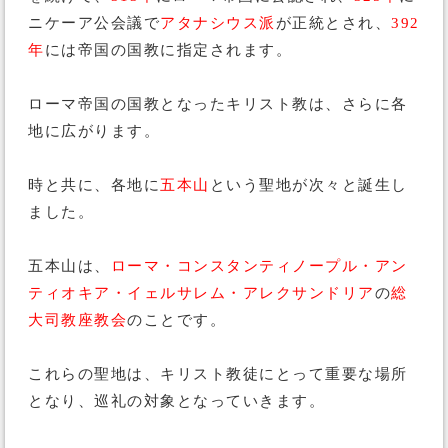
ニケーア公会議で
アタナシウス派
が正統とされ、
392
年
には帝国の国教に指定されます。
ローマ帝国の国教となったキリスト教は、さらに各
地に広がります。
時と共に、各地に
五本山
という聖地が次々と誕生し
ました。
五本山は、
ローマ・コンスタンティノープル・アン
ティオキア・イェルサレム・アレクサンドリア
の
総
大司教座教会
のことです。
これらの聖地は、キリスト教徒にとって重要な場所
となり、巡礼の対象となっていきます。