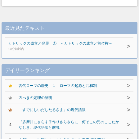
最近見たテキスト
カトリックの成立と発展 ① ～カトリックの成立と首位権～
>
10分前以内
デイリーランキング
>
古代ローマの歴史 １ ローマの起源と共和制
>
方べきの定理の証明
>
「すでにしいだしたるさま」の現代語訳
『多摩川にさらす手作りさらさらに 何そこの児のここだか
>
4
なしき』現代語訳と解説