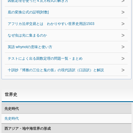
>
因数定理を使った４次方程式の解き方
>
底の変換公式の証明[対数]
>
アフリカ沿岸交易とは わかりやすい世界史用語1503
>
なぜ虫は光に集まるのか
>
英語 whynotの意味と使い方
>
テストによく出る因数定理の問題一覧・まとめ
>
十訓抄『博雅の三位と鬼の笛』の現代語訳（口語訳）と解説
世界史
先史時代
先史時代
西アジア・地中海世界の形成