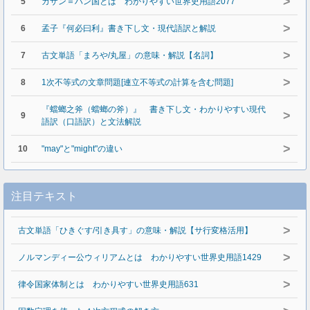
>
5
カザン＝ハン国とは わかりやすい世界史用語2077
>
6
孟子『何必曰利』書き下し文・現代語訳と解説
>
7
古文単語「まろや/丸屋」の意味・解説【名詞】
>
8
1次不等式の文章問題[連立不等式の計算を含む問題]
『蟷螂之斧（蟷螂の斧）』 書き下し文・わかりやすい現代
>
9
語訳（口語訳）と文法解説
>
10
"may"と"might"の違い
注目テキスト
>
古文単語「ひきぐす/引き具す」の意味・解説【サ行変格活用】
>
ノルマンディー公ウィリアムとは わかりやすい世界史用語1429
>
律令国家体制とは わかりやすい世界史用語631