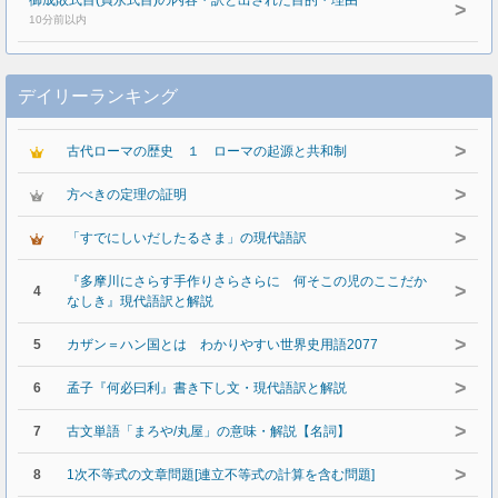
御成敗式目(貞永式目)の内容・訳と出された目的・理由
>
10分前以内
デイリーランキング
>
古代ローマの歴史 １ ローマの起源と共和制
>
方べきの定理の証明
>
「すでにしいだしたるさま」の現代語訳
『多摩川にさらす手作りさらさらに 何そこの児のここだか
>
4
なしき』現代語訳と解説
>
5
カザン＝ハン国とは わかりやすい世界史用語2077
>
6
孟子『何必曰利』書き下し文・現代語訳と解説
>
7
古文単語「まろや/丸屋」の意味・解説【名詞】
>
8
1次不等式の文章問題[連立不等式の計算を含む問題]