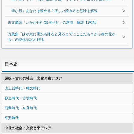
>
「歪な形」あなたは読める？正しい読み方と意味を解説
>
古文単語「いかがせむ/如何せむ」の意味・解説【連語】
万葉集「妹が家に雪かも降ると見るまでにここだもまがふ梅の花か
>
も」の現代語訳と解説
日本史
原始・古代の社会・文化と東アジア
先土器時代・縄文時代
弥生時代・古墳時代
飛鳥時代・奈良時代
平安時代
中世の社会・文化と東アジア