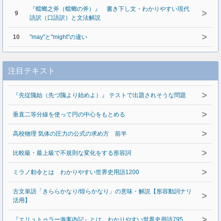
『蟷螂之斧（蟷螂の斧）』 書き下し文・わかりやすい現代
>
9
語訳（口語訳）と文法解説
>
10
"may"と"might"の違い
注目テキスト
>
『先従隗始（先づ隗より始めよ）』 テストで出題されそうな問題
>
垂直二等分線を使って円の中心をもとめる
>
高校物理 気体の圧力の公式の求め方 前半
>
比較級・最上級で不規則な変化をする形容詞
>
ミラノ勅令とは わかりやすい世界史用語1200
古文単語「きららかなり/煌らかなり」の意味・解説【形容動詞ナリ
>
活用】
>
『エリュトゥラー海案内記』とは わかりやすい世界史用語795