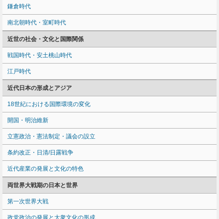
鎌倉時代
南北朝時代・室町時代
近世の社会・文化と国際関係
戦国時代・安土桃山時代
江戸時代
近代日本の形成とアジア
18世紀における国際環境の変化
開国・明治維新
立憲政治・憲法制定・議会の設立
条約改正・日清/日露戦争
近代産業の発展と文化の特色
両世界大戦期の日本と世界
第一次世界大戦
政党政治の発展と大衆文化の形成