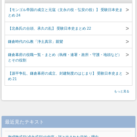
>
【モンゴル帝国の成立と元寇（文永の役・弘安の役）】 受験日本史ま
とめ 24
>
【北条氏の台頭、承久の乱】 受験日本史まとめ 22
>
鎌倉時代の仏教「浄土真宗」親鸞
>
鎌倉幕府の役職一覧・まとめ（執権・連署・政所・守護・地頭など）
とその役割
>
【源平争乱、鎌倉幕府の成立、封建制度のはじまり】 受験日本史まと
め 21
もっと見る
最近見たテキスト