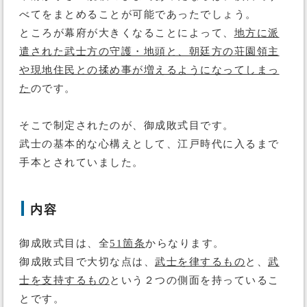
べてをまとめることが可能であったでしょう。
ところが幕府が大きくなることによって、
地方に派
遣された武士方の守護・地頭と、朝廷方の荘園領主
や現地住民との揉め事が増えるようになってしまっ
た
のです。
そこで制定されたのが、御成敗式目です。
武士の基本的な心構えとして、江戸時代に入るまで
手本とされていました。
内容
御成敗式目は、全
51箇条
からなります。
御成敗式目で大切な点は、
武士を律するもの
と、
武
士を支持するもの
という２つの側面を持っているこ
とです。