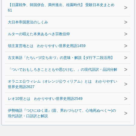
【日露戦争、韓国併合、満州進出、桂園時代】 受験日本史まとめ
>
61
>
大日本帝国憲法のしくみ
>
ルターの唱えた本来あるべき宗教信仰
>
領主直営地とは わかりやすい世界史用語1459
>
古文単語「たちいづ/立ち出づ」の意味・解説【ダ行下二段活用】
>
「ついでおもしろきことともや思ひけむ。」の現代語訳・品詞分解
オラニエ公ウィレム（オレンジ公ウィリアム）とは わかりやすい
>
世界史用語2627
>
レオ10世とは わかりやすい世界史用語2549
伊勢物語『つひにゆく道』(昔、男わづらひて、心地死ぬべく〜)の
>
現代語訳・口語訳と解説