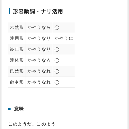
形容動詞・ナリ活用
未然形
かやうなら
◯
連用形
かやうなり
かやうに
終止形
かやうなり
◯
連体形
かやうなる
◯
已然形
かやうなれ
◯
命令形
かやうなれ
◯
■
意味
このようだ、このよう
。