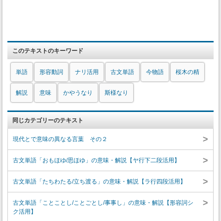
このテキストのキーワード
単語
形容動詞
ナリ活用
古文単語
今物語
桜木の精
解説
意味
かやうなり
斯様なり
同じカテゴリーのテキスト
>
現代とで意味の異なる言葉 その２
>
古文単語「おもほゆ/思ほゆ」の意味・解説【ヤ行下二段活用】
>
古文単語「たちわたる/立ち渡る」の意味・解説【ラ行四段活用】
>
古文単語「ことことし/ことごとし/事事し」の意味・解説【形容詞シ
ク活用】