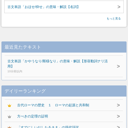
>
古文単語「おほせ/仰せ」の意味・解説【名詞】
もっと見る
最近見たテキスト
古文単語「かやうなり/斯様なり」の意味・解説【形容動詞ナリ活
>
用】
10分前以内
デイリーランキング
>
古代ローマの歴史 １ ローマの起源と共和制
>
方べきの定理の証明
>
「すでにしいだしたるさま」の現代語訳