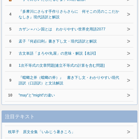
『多摩川にさらす手作りさらさらに 何そこの児のここだか
>
4
なしき』現代語訳と解説
>
5
カザン＝ハン国とは わかりやすい世界史用語2077
>
6
孟子『何必曰利』書き下し文・現代語訳と解説
>
7
古文単語「まろや/丸屋」の意味・解説【名詞】
>
8
1次不等式の文章問題[連立不等式の計算を含む問題]
『蟷螂之斧（蟷螂の斧）』 書き下し文・わかりやすい現代
>
9
語訳（口語訳）と文法解説
>
10
"may"と"might"の違い
注目テキスト
>
枕草子 原文全集「いみじう暑きころ」