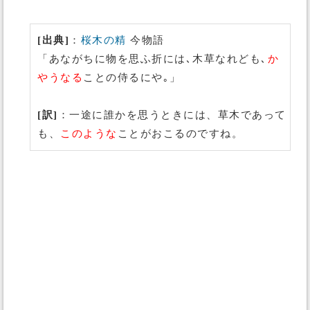
[出典]
：
桜木の精
今物語
「あながちに物を思ふ折には､木草なれども､
か
やうなる
ことの侍るにや｡」
[訳]
：一途に誰かを思うときには、草木であって
も、
このような
ことがおこるのですね。